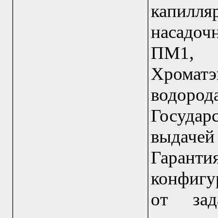
капилл
насадо
ПМ1, п
Хромат
водоро
Государ
выдаче
Гарант
конфигу
от зад