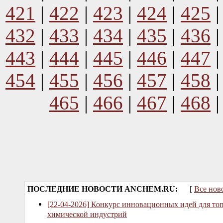
421
|
422
|
423
|
424
|
425
432
|
433
|
434
|
435
|
436
443
|
444
|
445
|
446
|
447
454
|
455
|
456
|
457
|
458
465
|
466
|
467
|
468
ПОСЛЕДНИЕ НОВОСТИ ANCHEM.RU:
[
Все нов
[22-04-2026] Конкурс инновационных идей для то
химической индустрий