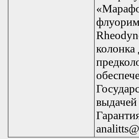
«Мар
флуори
Rheodyn
колонка 
предко
обес
Государ
выдаче
Гарант
analitts