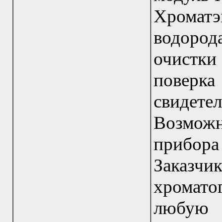
Хромат
водород
очистки
повер
свидете
Возмож
прибор
Зака
хромато
любую 