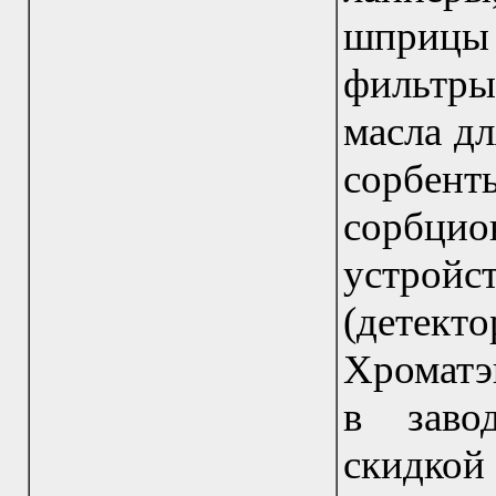
шприцы
фильтры
масла д
сорбент
сорбц
устройс
(детек
Хроматэк
в заво
скидко