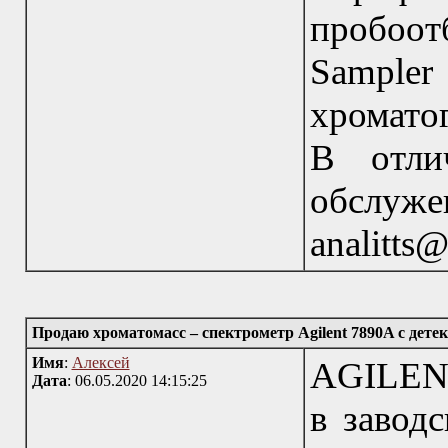
пробоо
Sampler
хромато
В отли
обслуж
analitts
Продаю хроматомасс – спектрометр Agilent 7890A с дете
Имя
:
Алексей
AGILEN
Дата
: 06.05.2020 14:15:25
в заводс