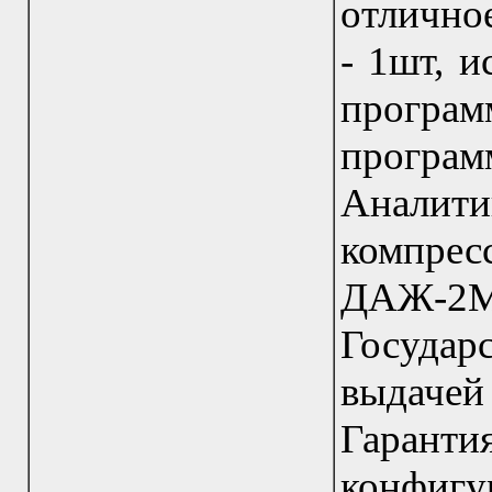
отлично
- 1шт, и
прог
програ
Аналити
компре
ДАЖ-2М
Государ
выдаче
Гарант
конфигу