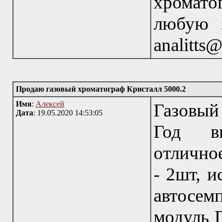
хромато
любую з
analitts
Продаю газовый хроматограф Кристалл 5000.2
Имя
:
Алексей
Газовый
Дата
: 19.05.2020 14:53:05
Год вы
отлично
- 2шт, и
автосе
модуль 