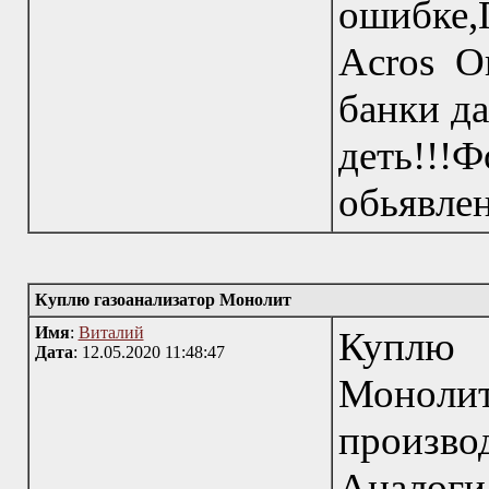
ошибке
Acros O
банки да
деть!!
обьявле
Куплю газоанализатор Монолит
Имя
:
Виталий
Куплю 
Дата
: 12.05.2020 11:48:47
Моноли
произв
Аналоги