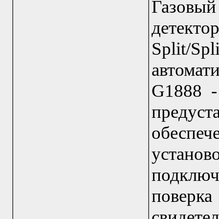
Газовый
детект
Split/Sp
автомат
G1888 -
предус
обесп
устан
подключ
поверк
свидетел