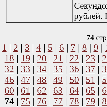
Секунд
рублей. 
74
стр
1
|
2
|
3
|
4
|
5
|
6
|
7
|
8
|
9
|
18
|
19
|
20
|
21
|
22
|
23
|
2
32
|
33
|
34
|
35
|
36
|
37
|
3
46
|
47
|
48
|
49
|
50
|
51
|
5
60
|
61
|
62
|
63
|
64
|
65
|
6
74
|
75
|
76
|
77
|
78
|
79
|
8