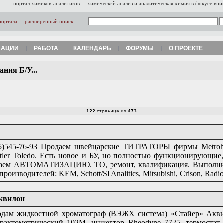
:::
портал химиков-аналитиков
:::
химический анализ и аналитическая химия в фокусе вн
портала
:::
расширенный поиск
ЗАЦИИ
РАБОТА
КАЛЕНДАРЬ
ФОРУМЫ
О ПРОЕКТЕ
ния Б/У...
122
страница из
473
5)545-76-93 Продаем швейцарские ТИТРАТОРЫ фирмы Metrohm
tler Toledo. Есть новое и БУ, но полностью функционирующие
аем АВТОМАТИЗАЦИЮ. ТО, ремонт, квалификация. Выполним
 производителей: KEM, Schott/SI Analitics, Mitsubishi, Crison, Radi
квилон
дам жидкостной хроматограф (ВЭЖХ система) «Стайер» Аквил
рактометрический 102М, инжектор Rheodyne 7725, термостат 