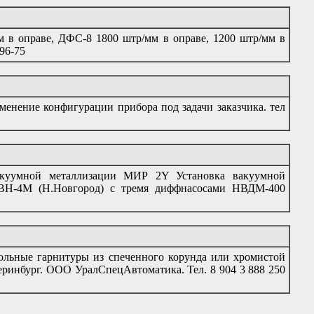
 в оправе, ДФС-8 1800 штр/мм в оправе, 1200 штр/мм в
-96-75
менение конфигурации прибора под задачи заказчика. тел
вакуумной металлизации МИР 2Y Установка вакуумной
Н-4М (Н.Новгород) с тремя диффнасосами НВДМ-400
льные гарнитуры из спеченного корунда или хромистой
атеринбург. ООО УралСпецАвтоматика. Тел. 8 904 3 888 250