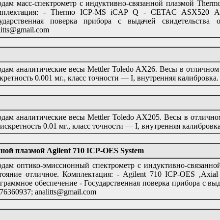
дам масс-спектрометр с индуктивно-связанной плазмой Thermo
мплектация: - Thermo ICP-MS iCAP Q - CETAC ASX520 Авт
ударственная поверка прибора с выдачей свидетельства 
litts@gmail.com
дам аналитические весы Mettler Toledo AX26. Весы в отличном
кретность 0.001 мг., класс точности — I, внутренняя калибровка.
дам аналитические весы Mettler Toledo AX205. Весы в отличн
 дискретность 0.01 мг., класс точности — I, внутренняя калибровк
ой плазмой Agilent 710 ICP-OES System
дам оптико-эмиссионный спектрометр с индуктивно-связанной 
тояние отличное. Комплектация: - Agilent 710 ICP-OES ,Axia
граммное обеспечение - Государственная поверка прибора с выд
76360937; analitts@gmail.com