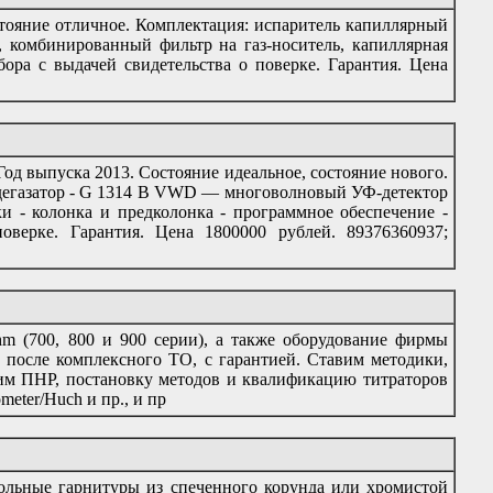
стояние отличное. Комплектация: испаритель капиллярный
 комбинированный фильтр на газ-носитель, капиллярная
бора с выдачей свидетельства о поверке. Гарантия. Цена
 Год выпуска 2013. Состояние идеальное, состояние нового.
 дегазатор - G 1314 B VWD — многоволновый УФ-детектор
и - колонка и предколонка - программное обеспечение -
оверке. Гарантия. Цена 1800000 рублей. 89376360937;
 (700, 800 и 900 серии), а также оборудование фирмы
, после комплексного ТО, с гарантией. Ставим методики,
 ПНР, постановку методов и квалификацию титраторов
ometer/Huch и пр., и пр
льные гарнитуры из спеченного корунда или хромистой