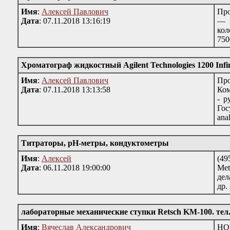
Имя
:
Алексей Павлович
Про
Дата
: 07.11.2018 13:16:19
— 1
кол
750
Хроматограф жидкостный Agilent Technologies 1200 Infin
Имя
:
Алексей Павлович
Про
Дата
: 07.11.2018 13:13:58
Ком
- р
Гос
ana
Титраторы, рН-метры, кондуктометры
Имя
:
Алексей
(49
Дата
: 06.11.2018 19:00:00
Met
дел
др.
лабораторные механические ступки Retsch KM-100. тел. 
Имя
:
Вячеслав Александрович
НОВ