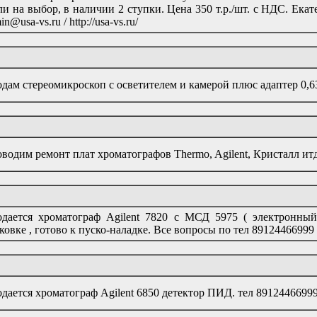
ли на выбор, в наличии 2 ступки. Цена 350 т.р./шт. с НДС. Ек
in@usa-vs.ru / http://usa-vs.ru/
дам стереомикроскоп с осветителем и камерой плюс адаптер 0,6
водим ремонт плат хроматографов Thermo, Agilent, Кристалл ит
дается хроматограф Agilent 7820 c МСД 5975 ( электронный
ковке , готово к пуско-наладке. Все вопросы по тел 89124466999
дается хроматограф Agilent 6850 детектор ПИД. тел 8912446699