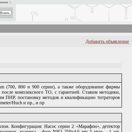
имания
:::
Добавить объявление
 (700, 800 и 900 серии), а также оборудование фирмы
, после комплексного ТО, с гарантией. Ставим методики,
 ПНР, постановку методов и квалификацию титраторов
ometer/Huch и пр., и пр
он. Конфигурация: Насос серии 2 «Марафон», детектор
колонок, колонка - фаза NH2 250x4.6 мм 5 мкм – 1 шт,