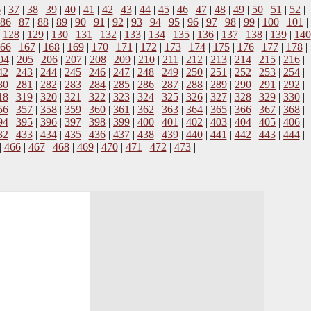
6
|
37
|
38
|
39
|
40
|
41
|
42
|
43
|
44
|
45
|
46
|
47
|
48
|
49
|
50
|
51
|
52
|
86
|
87
|
88
|
89
|
90
|
91
|
92
|
93
|
94
|
95
|
96
|
97
|
98
|
99
|
100
|
101
|
|
128
|
129
|
130
|
131
|
132
|
133
|
134
|
135
|
136
|
137
|
138
|
139
|
140
66
|
167
|
168
|
169
|
170
|
171
|
172
|
173
|
174
|
175
|
176
|
177
|
178
|
04
|
205
|
206
|
207
|
208
|
209
|
210
|
211
|
212
|
213
|
214
|
215
|
216
|
42
|
243
|
244
|
245
|
246
|
247
|
248
|
249
|
250
|
251
|
252
|
253
|
254
|
80
|
281
|
282
|
283
|
284
|
285
|
286
|
287
|
288
|
289
|
290
|
291
|
292
|
18
|
319
|
320
|
321
|
322
|
323
|
324
|
325
|
326
|
327
|
328
|
329
|
330
|
56
|
357
|
358
|
359
|
360
|
361
|
362
|
363
|
364
|
365
|
366
|
367
|
368
|
94
|
395
|
396
|
397
|
398
|
399
|
400
|
401
|
402
|
403
|
404
|
405
|
406
|
32
|
433
|
434
|
435
|
436
|
437
|
438
|
439
|
440
|
441
|
442
|
443
|
444
|
|
466
|
467
|
468
|
469
|
470
|
471
|
472
|
473
|