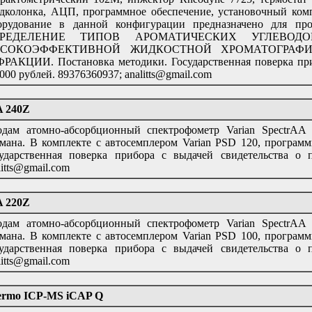
дколонка, АЦП, программное обеспечение, установочный комп
орудование в данной конфигурации предназначено для п
РЕДЕЛЕНИЕ ТИПОВ АРОМАТИЧЕСКИХ УГЛЕВОД
СОКОЭФФЕКТИВНОЙ ЖИДКОСТНОЙ ХРОМАТОГРАФ
РАКЦИИ. Постановка методики. Государственная поверка приб
000 рублей. 89376360937; analitts@gmail.com
A 240Z
дам атомно-абсорбционный спектрофометр Varian SpectrAA 
мана. В комплекте с автосемплером Varian PSD 120, программ
ударственная поверка прибора с выдачей свидетельства о п
litts@gmail.com
A 220Z
дам атомно-абсорбционный спектрофометр Varian SpectrAA 
мана. В комплекте с автосемплером Varian PSD 100, программ
ударственная поверка прибора с выдачей свидетельства о п
litts@gmail.com
hermo ICP-MS iCAP Q