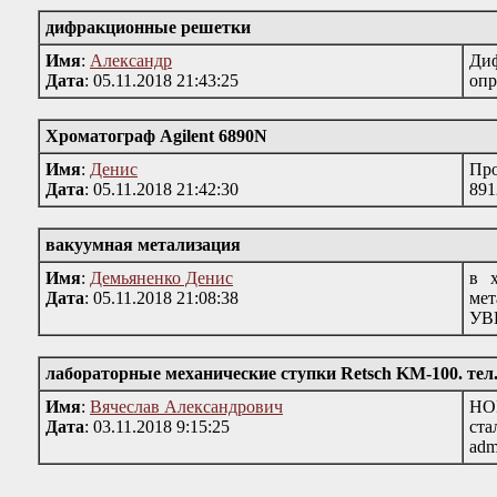
дифракционные решетки
Имя
:
Александр
Диф
Дата
: 05.11.2018 21:43:25
опр
Хроматограф Agilent 6890N
Имя
:
Денис
Про
Дата
: 05.11.2018 21:42:30
891
вакуумная метализация
Имя
:
Демьяненко Денис
в 
Дата
: 05.11.2018 21:08:38
ме
УВН
лабораторные механические ступки Retsch KM-100. тел. 
Имя
:
Вячеслав Александрович
НОВ
Дата
: 03.11.2018 9:15:25
ста
adm