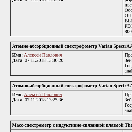
пре
Об
ОП
ВЫ
РЕФ
800
Атомно-абсорбционный спектрофометр Varian SpectrA
Имя
:
Алексей Павлович
Про
Дата
: 07.11.2018 13:30:20
Зей
Гос
ana
Атомно-абсорбционный спектрофометр Varian SpectrA
Имя
:
Алексей Павлович
Про
Дата
: 07.11.2018 13:25:36
Зей
Гос
ana
Масс-спектрометр с индуктивно-связанной плазмой T