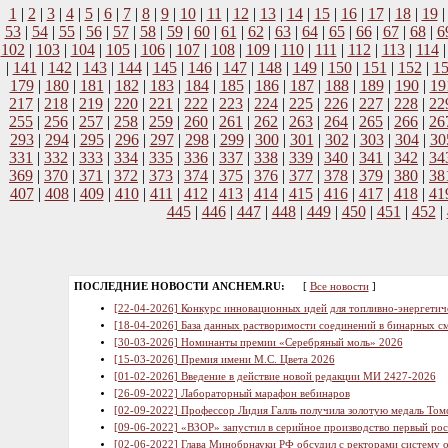
1
|
2
|
3
|
4
|
5
|
6
|
7
|
8
|
9
|
10
|
11
|
12
|
13
|
14
|
15
|
16
|
17
|
18
|
19
53
|
54
|
55
|
56
|
57
|
58
|
59
|
60
|
61
|
62
|
63
|
64
|
65
|
66
|
67
|
68
|
6
102
|
103
|
104
|
105
|
106
|
107
|
108
|
109
|
110
|
111
|
112
|
113
|
114
|
141
|
142
|
143
|
144
|
145
|
146
|
147
|
148
|
149
|
150
|
151
|
152
|
1
179
|
180
|
181
|
182
|
183
|
184
|
185
|
186
|
187
|
188
|
189
|
190
|
19
217
|
218
|
219
|
220
|
221
|
222
|
223
|
224
|
225
|
226
|
227
|
228
|
22
255
|
256
|
257
|
258
|
259
|
260
|
261
|
262
|
263
|
264
|
265
|
266
|
26
293
|
294
|
295
|
296
|
297
|
298
|
299
|
300
|
301
|
302
|
303
|
304
|
30
331
|
332
|
333
|
334
|
335
|
336
|
337
|
338
|
339
|
340
|
341
|
342
|
34
369
|
370
|
371
|
372
|
373
|
374
|
375
|
376
|
377
|
378
|
379
|
380
|
38
407
|
408
|
409
|
410
|
411
|
412
|
413
|
414
|
415
|
416
|
417
|
418
|
41
445
|
446
|
447
|
448
|
449
|
450
|
451
|
452
|
ПОСЛЕДНИЕ НОВОСТИ ANCHEM.RU:
[
Все новости
]
[22-04-2026] Конкурс инновационных идей для топливно-энергетич
[18-04-2026] База данных растворимости соединений в бинарных см
[30-03-2026] Номинанты премии «Серебряный моль» 2026
[15-03-2026] Премия имени М.С. Цвета 2026
[01-02-2026] Введение в действие новой редакции МИ 2427-2026
[26-09-2022] Лабораторный марафон вебинаров
[02-09-2022] Профессор Лидия Галль получила золотую медаль Том
[09-06-2022] «ВЗОР» запустил в серийное производство первый ро
[02-06-2022] Глава Минобрнауки РФ обсудил с ректорами систему 