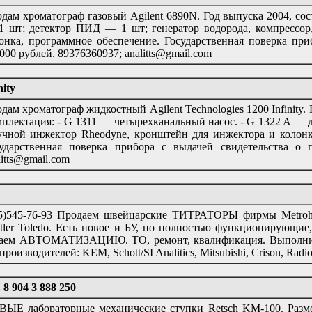
дам хроматограф газовый Agilent 6890N. Год выпуска 2004, со
 шт; детектор ПИД — 1 шт; генератор водорода, компрессор,
онка, программное обеспечение. Государственная поверка при
000 рублей. 89376360937; analitts@gmail.com
ity
дам хроматограф жидкостный Agilent Technologies 1200 Infinity.
плектация: - G 1311 — четырехканальный насос. - G 1322 A —
учной инжектор Rheodyne, кронштейн для инжектора и колонк
ударственная поверка прибора с выдачей свидетельства о п
litts@gmail.com
5)545-76-93 Продаем швейцарские ТИТРАТОРЫ фирмы Metrohm
tler Toledo. Есть новое и БУ, но полностью функционирующие
аем АВТОМАТИЗАЦИЮ. ТО, ремонт, квалификация. Выполним
 производителей: KEM, Schott/SI Analitics, Mitsubishi, Crison, Radi
8 904 3 888 250
ЫЕ лабораторные механические ступки Retsch KM-100. Размо