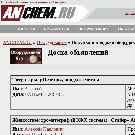
Российский химико-аналитический портал
карта 
НОВОСТИ
БИБЛИОТЕКА
ОБОРУДОВАНИЕ
ОРГАНИ
A
NCHEM.RU
»
Оборудование
»
Покупка и продажа оборудова
Доска объявлений
Титраторы, рН-метры, кондуктометры
Имя
:
Алексей
(49
Дата
: 07.11.2018 20:10:12
Met
дел
др.
Жидкостной хроматограф (ВЭЖХ система) «Стайер» А
Имя
:
Алексей Павлович
Про
Дата
: 07.11.2018 13:35:24
реф