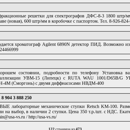
ракционные решетки для спектрографов ДФС-8-3 1800 штр/мм
аве (новая), 600 штр/мм в коробочке с паспортом. Тел. 8-926-824
дается хроматограф Agilent 6890N детектор ПИД. Возможно из
24466999
хорошем состоянии, подробности по телефону Установка 
таллизации УВМ-15 (Липецк) c RUTA WAU 1001/D65B/G УВ
-4М (Сморгонь) с двумя диффнасосами НВДМ-400
8 904 3 888 250
ЫЕ лабораторные механические ступки Retsch KM-100. Размо
ли на выбор, в наличии 2 ступки. Цена 350 т.р./шт. с НДС. Ек
in@usa-vs.ru / http://usa-vs.ru/
122
страница из
473