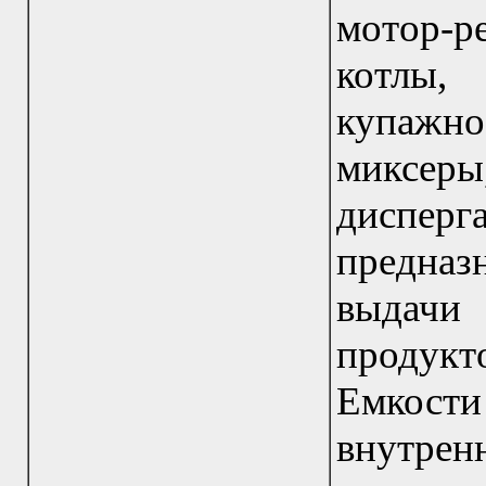
мотор-
котлы,
купажн
миксер
диспер
предназ
выдачи
продукт
Емкост
внутрен