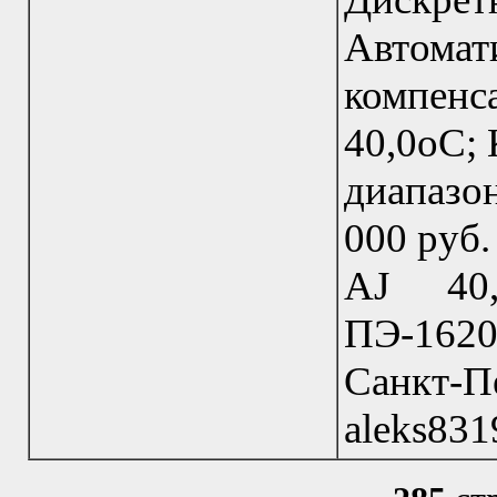
Автома
компенс
40,0оC; 
диапазон
000 руб
AJ 40,
ПЭ-1620
Санкт-П
aleks831