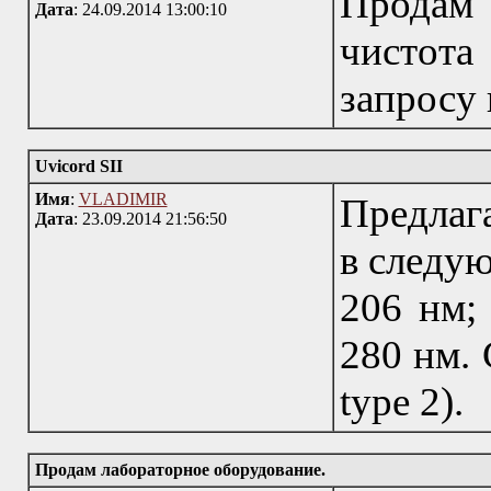
Продам 
Дата
: 24.09.2014 13:00:10
чистота
запросу 
Uvicord SII
Имя
:
VLADIMIR
Предлага
Дата
: 23.09.2014 21:56:50
в следую
206 нм; 
280 нм. 
type 2).
Продам лабораторное оборудование.