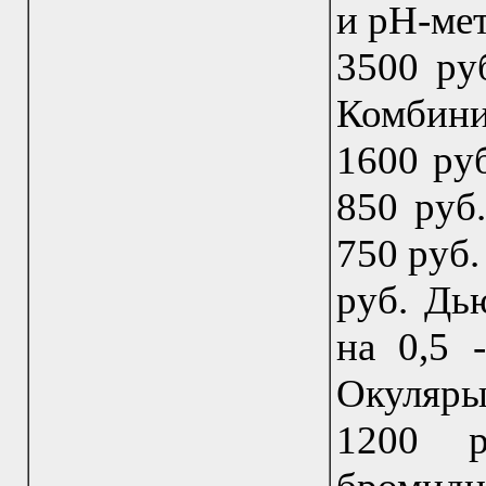
и рН-мет
3500 ру
Комбини
1600 ру
850 руб.
750 руб.
руб. Дь
на 0,5 
Окуляры
1200 р