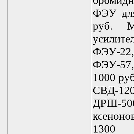
бромидн
ФЭУ для
руб. М
усилител
ФЭУ-22
ФЭУ-57,
1000 ру
СВД-12
ДРШ-5
ксенон
1300