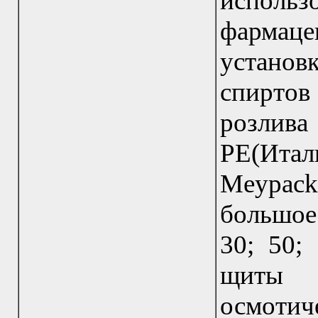
исполь
фармаце
установ
спиртов
розлива
PE(Итали
Meypack
большое
30; 50; 
щиты 
осмотич