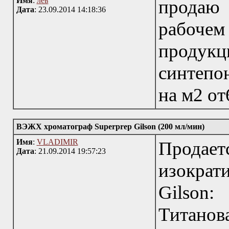
Имя
:
лев
продаю 
Дата
: 23.09.2014 14:18:36
рабоче
продук
синтепон
на м2 от
ВЭЖХ хроматограф Superprep Gilson (200 мл/мин)
Имя
:
VLADIMIR
Прод
Дата
: 21.09.2014 19:57:23
изокра
Gilson
Титанов