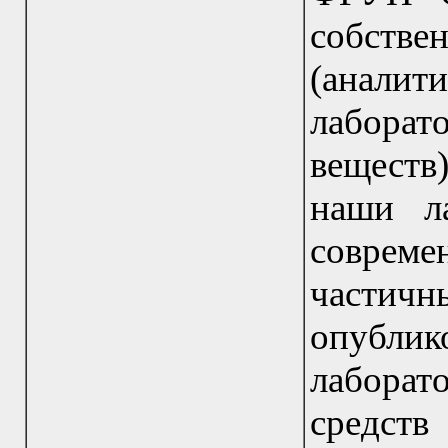
собс
(анали
лабора
веществ)
наши л
совре
части
опублик
лаборат
средст