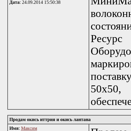
МиниМар
Дата
: 24.09.2014 15:50:38
волоко
состоян
Ресур
Оборуд
маркиро
поставк
50х50
обеспече
Продам окись иттрия и окись лантана
Имя
:
Максим