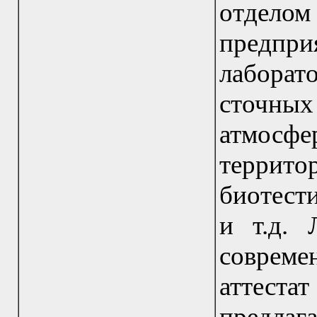
отдел
предп
лаборат
сточных
атмосф
террито
биотест
и т.д. 
совреме
аттеста
предла