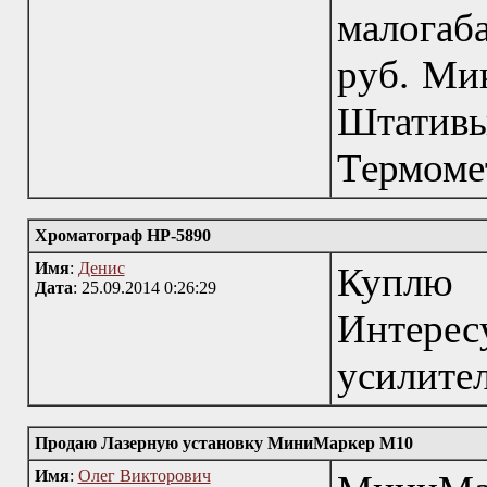
малогаб
руб. Мик
Штативы
Термомет
Хроматограф HP-5890
Имя
:
Денис
Куплю 
Дата
: 25.09.2014 0:26:29
Интерес
усилите
Продаю Лазерную установку МиниМаркер М10
Имя
:
Олег Викторович