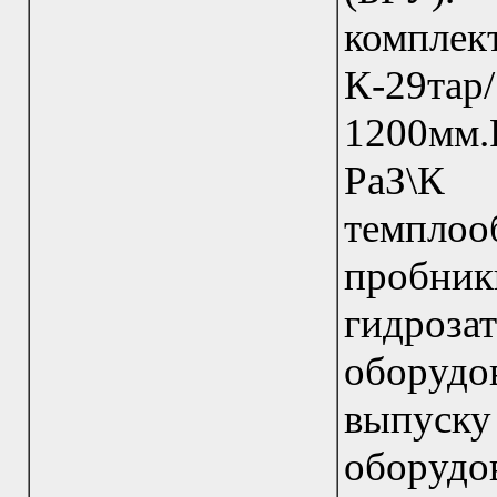
компле
К-29та
1200мм
РаЗ\К 
темплоо
пробник
гидроза
оборуд
выпуску
оборуд