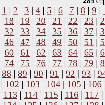
285
ст
1
|
2
|
3
|
4
|
5
|
6
|
7
|
8
|
9
|
18
|
19
|
20
|
21
|
22
|
23
|
2
32
|
33
|
34
|
35
|
36
|
37
|
3
46
|
47
|
48
|
49
|
50
|
51
|
5
60
|
61
|
62
|
63
|
64
|
65
|
6
74
|
75
|
76
|
77
|
78
|
79
|
8
88
|
89
|
90
|
91
|
92
|
93
|
9
|
102
|
103
|
104
|
105
|
106
113
|
114
|
115
|
116
|
117