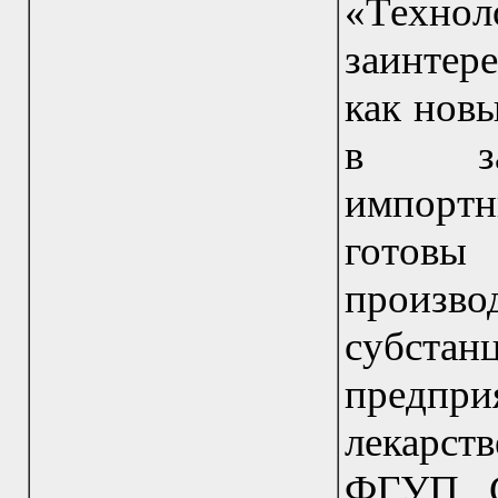
«Техн
заинтер
как новы
в зам
импортн
готовы
произво
субст
предпр
лекарст
ФГУП С