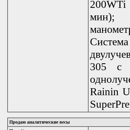
200WTi 
мин)
маномет
Система
двулуче
305 с 
однолу
Rainin U
SuperPre
Продаю аналитические весы