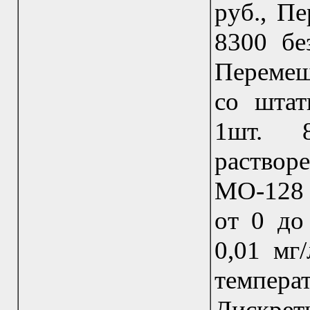
руб., П
8300 бе
Перемеш
со штат
1шт. 
растворе
МО-128 
от 0 до
0,01 мг
темпер
Дискре