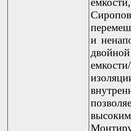
емкос
Сиропов
перемеш
и ненап
двойной
емкост
изоляц
внутрен
позвол
высоки
Монтир