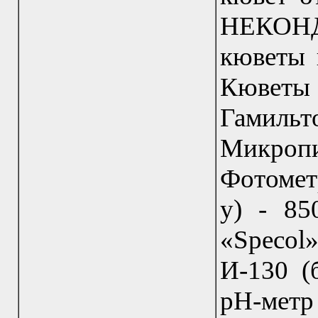
НЕКОН
кюветы 
Кюветы
Гамильт
Микропи
Фотомет
у) - 85
«Specol
И-130 (
pH-метр 