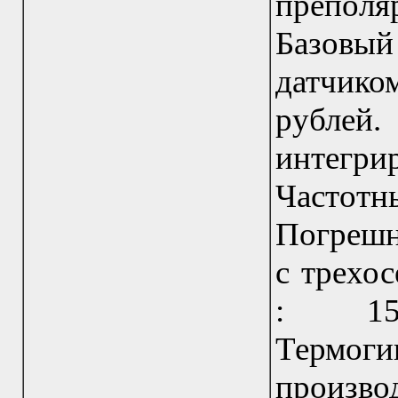
преполя
Базовы
датчик
рубле
интегр
Частотн
Погрешн
с трехо
: 15
Термо
прои