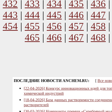
432
|
433
|
434
|
435
|
436
443
|
444
|
445
|
446
|
447
454
|
455
|
456
|
457
|
458
465
|
466
|
467
|
468
ПОСЛЕДНИЕ НОВОСТИ ANCHEM.RU:
[
Все нов
[22-04-2026] Конкурс инновационных идей для то
химической индустрий
[18-04-2026] База данных растворимости соединен
растворителей
[30-03-2026] Номинанты премии «Серебряный мол