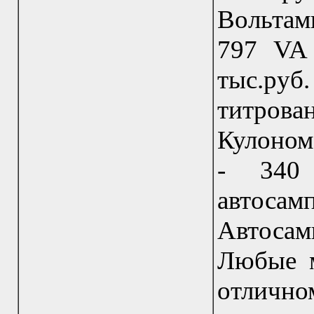
Вольта
797 VA 
тыс.руб
титрова
Кулоном
- 340 
автоса
Автоса
Любые м
отлично