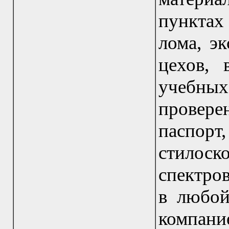
пунктах
лома, э
цехов, 
учебны
проверен
паспо
стилос
спектров
в любой
компани