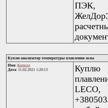
ПЭК,
ЖелДорЭ
расчетн
докумен
Куплю анализатор температуры плавления золы
Имя
:
Кирилл
Куплю 
Дата
: 11.02.2021 1:20:13
плавлен
LECO, 
+38050