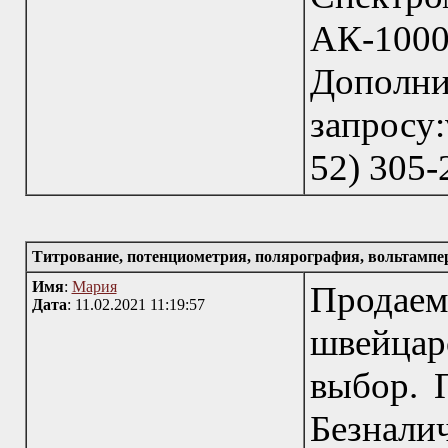
АК-1
Дополн
запросу:
52) 305-
Титрование, потенциометрия, полярография, вольтамп
Имя
:
Мария
Прода
Дата
: 11.02.2021 11:19:57
швейцар
выбор. 
Безнал