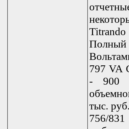
отчетные
некотор
Titrand
Полный
Вольта
797 VA 
- 900 
объемно
тыс. руб
756/831