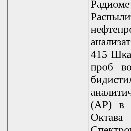
Радиоме
Распыл
нефте
анализ
415 Шка
проб в
бидис
аналити
(АР) в 
Октав
Спектро