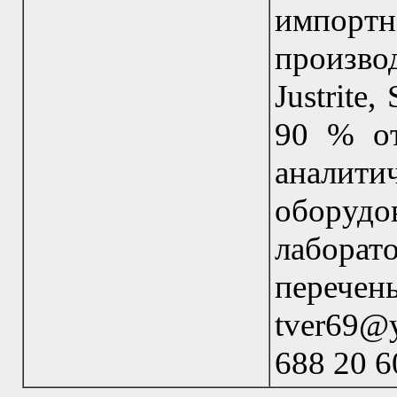
импор
произво
Justrite
90 % о
аналит
оборудо
лабора
перече
tver69@
688 20 6