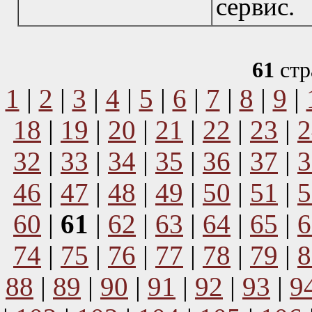
сервис.
61
стр
1
|
2
|
3
|
4
|
5
|
6
|
7
|
8
|
9
|
18
|
19
|
20
|
21
|
22
|
23
|
2
32
|
33
|
34
|
35
|
36
|
37
|
3
46
|
47
|
48
|
49
|
50
|
51
|
5
60
|
61
|
62
|
63
|
64
|
65
|
6
74
|
75
|
76
|
77
|
78
|
79
|
8
88
|
89
|
90
|
91
|
92
|
93
|
9