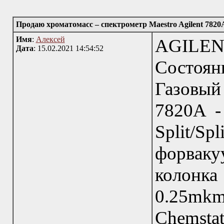
Продаю хроматомасс – спектрометр Maestro Agilent 7820
Имя
:
Алексей
AGILEN
Дата
: 15.02.2021 14:54:52
Состоян
Газовый
7820А -
Split/Sp
форвак
колонк
0.25mkm
Chemsta