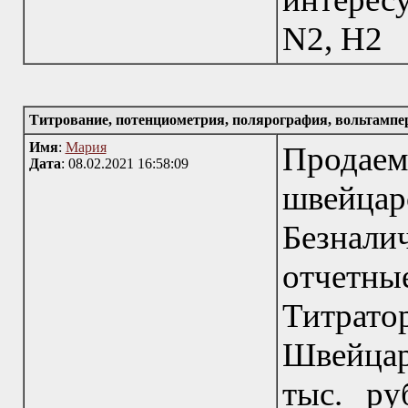
N2, H2
Титрование, потенциометрия, полярография, вольтамп
Имя
:
Мария
Прода
Дата
: 08.02.2021 16:58:09
швейц
Безнал
отчетны
Титрато
Швейца
тыс. ру