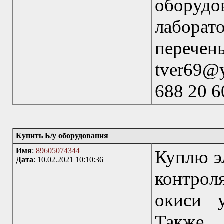
оборудо
лабора
перече
tver69@
688 20 6
Купить Б/у оборудования
Имя
:
89605074344
Куплю э
Дата
: 10.02.2021 10:10:36
контрол
окиси у
Также 