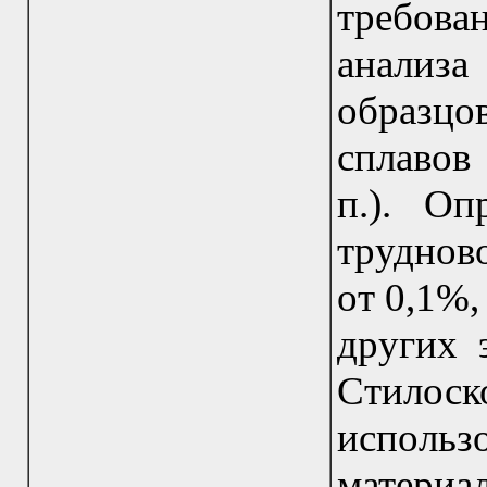
требов
анализ
образцо
сплавов 
п.). Оп
труднов
от 0,1%,
других 
Стилоск
использ
матери