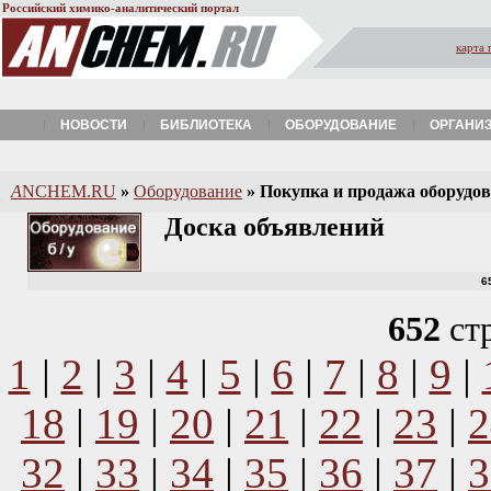
Российский химико-аналитический портал
карта 
НОВОСТИ
БИБЛИОТЕКА
ОБОРУДОВАНИЕ
ОРГАНИ
A
NCHEM.RU
»
Оборудование
»
Покупка и продажа оборудова
Доска объявлений
6
652
ст
1
|
2
|
3
|
4
|
5
|
6
|
7
|
8
|
9
|
18
|
19
|
20
|
21
|
22
|
23
|
2
32
|
33
|
34
|
35
|
36
|
37
|
3