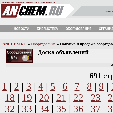
Российский химико-аналитический портал
карта 
НОВОСТИ
БИБЛИОТЕКА
ОБОРУДОВАНИЕ
ОРГАНИ
A
NCHEM.RU
»
Оборудование
»
Покупка и продажа оборудова
Доска объявлений
6
691
ст
1
|
2
|
3
|
4
|
5
|
6
|
7
|
8
|
9
|
18
|
19
|
20
|
21
|
22
|
23
|
2
32
|
33
|
34
|
35
|
36
|
37
|
3