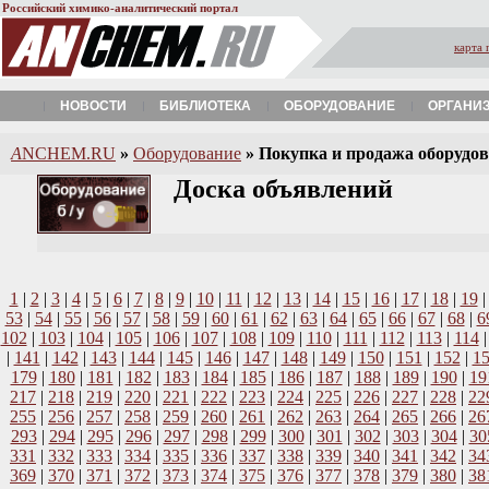
Российский химико-аналитический портал
карта 
НОВОСТИ
БИБЛИОТЕКА
ОБОРУДОВАНИЕ
ОРГАНИ
A
NCHEM.RU
»
Оборудование
»
Покупка и продажа оборудова
Доска объявлений
1
|
2
|
3
|
4
|
5
|
6
|
7
|
8
|
9
|
10
|
11
|
12
|
13
|
14
|
15
|
16
|
17
|
18
|
19
53
|
54
|
55
|
56
|
57
|
58
|
59
|
60
|
61
|
62
|
63
|
64
|
65
|
66
|
67
|
68
|
6
102
|
103
|
104
|
105
|
106
|
107
|
108
|
109
|
110
|
111
|
112
|
113
|
114
|
141
|
142
|
143
|
144
|
145
|
146
|
147
|
148
|
149
|
150
|
151
|
152
|
1
179
|
180
|
181
|
182
|
183
|
184
|
185
|
186
|
187
|
188
|
189
|
190
|
19
217
|
218
|
219
|
220
|
221
|
222
|
223
|
224
|
225
|
226
|
227
|
228
|
22
255
|
256
|
257
|
258
|
259
|
260
|
261
|
262
|
263
|
264
|
265
|
266
|
26
293
|
294
|
295
|
296
|
297
|
298
|
299
|
300
|
301
|
302
|
303
|
304
|
30
331
|
332
|
333
|
334
|
335
|
336
|
337
|
338
|
339
|
340
|
341
|
342
|
34
369
|
370
|
371
|
372
|
373
|
374
|
375
|
376
|
377
|
378
|
379
|
380
|
38