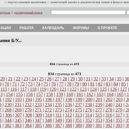
:::
портал химиков-аналитиков
:::
химический анализ и аналитическая химия в фокусе вн
портала
:::
расширенный поиск
ЗАЦИИ
РАБОТА
КАЛЕНДАРЬ
ФОРУМЫ
О ПРОЕКТЕ
ния Б/У...
834
страница из
473
834
страница из
473
|
20
|
21
|
22
|
23
|
24
|
25
|
26
|
27
|
28
|
29
|
30
|
31
|
32
|
33
|
34
|
35
|
3
9
|
70
|
71
|
72
|
73
|
74
|
75
|
76
|
77
|
78
|
79
|
80
|
81
|
82
|
83
|
84
|
85
|
|
115
|
116
|
117
|
118
|
119
|
120
|
121
|
122
|
123
|
124
|
125
|
126
|
127
53
|
154
|
155
|
156
|
157
|
158
|
159
|
160
|
161
|
162
|
163
|
164
|
165
|
1
1
|
192
|
193
|
194
|
195
|
196
|
197
|
198
|
199
|
200
|
201
|
202
|
203
|
2
9
|
230
|
231
|
232
|
233
|
234
|
235
|
236
|
237
|
238
|
239
|
240
|
241
|
2
7
|
268
|
269
|
270
|
271
|
272
|
273
|
274
|
275
|
276
|
277
|
278
|
279
|
2
5
|
306
|
307
|
308
|
309
|
310
|
311
|
312
|
313
|
314
|
315
|
316
|
317
|
3
3
|
344
|
345
|
346
|
347
|
348
|
349
|
350
|
351
|
352
|
353
|
354
|
355
|
3
1
|
382
|
383
|
384
|
385
|
386
|
387
|
388
|
389
|
390
|
391
|
392
|
393
|
3