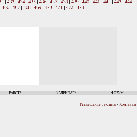
32
|
433
|
434
|
435
|
436
|
437
|
438
|
439
|
440
|
441
|
442
|
443
|
444
|
|
466
|
467
|
468
|
469
|
470
|
471
|
472
|
473
|
РАБОТА
КАЛЕНДАРЬ
ФОРУМ
Размещение рекламы
/
Контакты