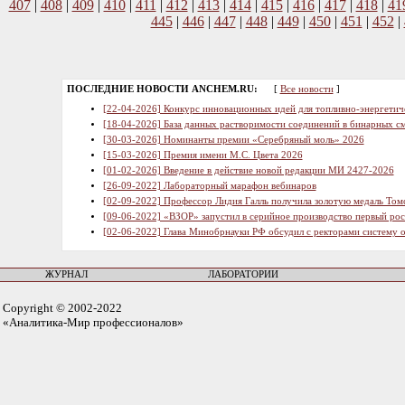
407
|
408
|
409
|
410
|
411
|
412
|
413
|
414
|
415
|
416
|
417
|
418
|
41
445
|
446
|
447
|
448
|
449
|
450
|
451
|
452
|
ПОСЛЕДНИЕ НОВОСТИ ANCHEM.RU:
[
Все новости
]
[22-04-2026] Конкурс инновационных идей для топливно-энергетич
[18-04-2026] База данных растворимости соединений в бинарных см
[30-03-2026] Номинанты премии «Серебряный моль» 2026
[15-03-2026] Премия имени М.С. Цвета 2026
[01-02-2026] Введение в действие новой редакции МИ 2427-2026
[26-09-2022] Лабораторный марафон вебинаров
[02-09-2022] Профессор Лидия Галль получила золотую медаль Том
[09-06-2022] «ВЗОР» запустил в серийное производство первый ро
[02-06-2022] Глава Минобрнауки РФ обсудил с ректорами систему 
ЖУРНАЛ
ЛАБОРАТОРИИ
Copyright © 2002-2022
«Аналитика-Мир профессионалов»