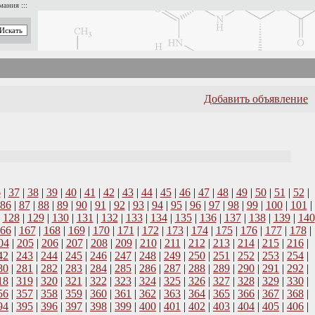
имания
:::
Добавить объявление
6
|
37
|
38
|
39
|
40
|
41
|
42
|
43
|
44
|
45
|
46
|
47
|
48
|
49
|
50
|
51
|
52
|
86
|
87
|
88
|
89
|
90
|
91
|
92
|
93
|
94
|
95
|
96
|
97
|
98
|
99
|
100
|
101
|
|
128
|
129
|
130
|
131
|
132
|
133
|
134
|
135
|
136
|
137
|
138
|
139
|
140
66
|
167
|
168
|
169
|
170
|
171
|
172
|
173
|
174
|
175
|
176
|
177
|
178
|
04
|
205
|
206
|
207
|
208
|
209
|
210
|
211
|
212
|
213
|
214
|
215
|
216
|
42
|
243
|
244
|
245
|
246
|
247
|
248
|
249
|
250
|
251
|
252
|
253
|
254
|
80
|
281
|
282
|
283
|
284
|
285
|
286
|
287
|
288
|
289
|
290
|
291
|
292
|
18
|
319
|
320
|
321
|
322
|
323
|
324
|
325
|
326
|
327
|
328
|
329
|
330
|
56
|
357
|
358
|
359
|
360
|
361
|
362
|
363
|
364
|
365
|
366
|
367
|
368
|
94
|
395
|
396
|
397
|
398
|
399
|
400
|
401
|
402
|
403
|
404
|
405
|
406
|