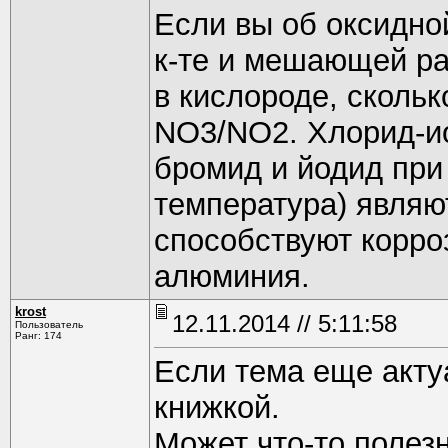
Если вы об оксидно
к-те и мешающей рас
в кислороде, сколь
NO3/NO2. Хлорид-ио
бромид и йодид при
температура) являю
способствуют корро
алюминия.
krost
12.11.2014 // 5:11:58
Пользователь
Ранг: 174
Если тема еще акту
книжкой.
Может что-то полезн