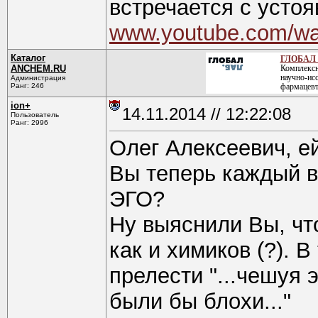
встречается с усто
www.youtube.com/w
Каталог
ГЛОБАЛ 
ANCHEM.RU
Комплексн
научно-ис
Администрация
Ранг: 246
фармацевт
ion+
14.11.2014 // 12:22:08
Пользователь
Ранг: 2996
Олег Алексеевич, ей
Вы теперь каждый в
ЭГО?
Ну выяснили Вы, что
как и химиков (?). 
прелести "...чешуя 
были бы блохи..."