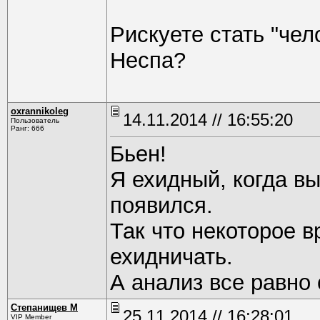
Рискуете стать "че
Неспа?
oxrannikoleg
14.11.2014 // 16:55:20
Пользователь
Ранг: 666
Бьен!
Я ехидный, когда вы
появился.
Так что некоторое в
ехидничать.
А анализ все равно 
Степанищев М
25.11.2014 // 16:28:01
VIP Member