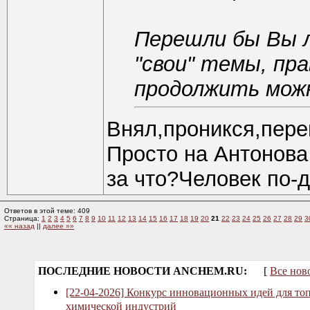
Перешли бы Вы л
"свои" темы, пра
продолжить мож
Внял,проникся,пере
Просто на Антонова
за что?Человек по-д
Ответов в этой теме: 409
Страница:
1
2
3
4
5
6
7
8
9
10
11
12
13
14
15
16
17
18
19
20
21
22
23
24
25
26
27
28
29
3
«« назад
||
далее »»
ПОСЛЕДНИЕ НОВОСТИ ANCHEM.RU:
[
Все нов
[22-04-2026] Конкурс инновационных идей для то
химической индустрий