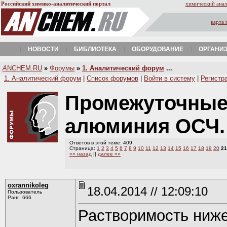
Российский химико-аналитический портал
химический анал
карта 
НОВОСТИ
БИБЛИОТЕКА
ОБОРУДОВАНИЕ
ОРГАНИ
A
NCHEM.RU
»
Форумы
»
1. Аналитический форум
...
1. Аналитический форум
|
Список форумов
|
Войти в систему
|
Регистр
Промежуточные 
алюминия ОСЧ
Ответов в этой теме: 409
Страница:
1
2
3
4
5
6
7
8
9
10
11
12
13
14
15
16
17
18
19
20
21
«« назад
||
далее »»
oxrannikoleg
18.04.2014 // 12:09:10
Пользователь
Ранг: 666
Растворимость ниже