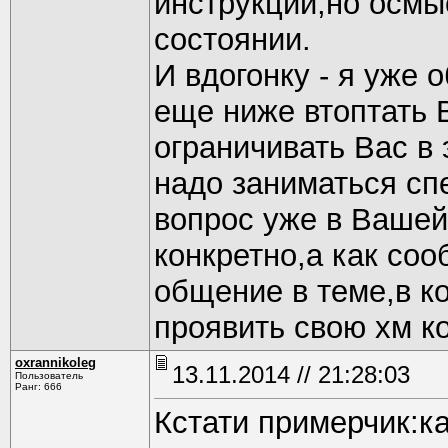
инструкций,но осмы
состоянии.
И вдогонку - я уже 
еще ниже втоптать 
ограничивать Вас в 
надо заниматься сп
вопрос уже в Ваше
конкретно,а как со
общение в теме,в к
проявить свою хм к
oxrannikoleg
13.11.2014 // 21:28:03
Пользователь
Ранг: 666
Кстати примерчик:к