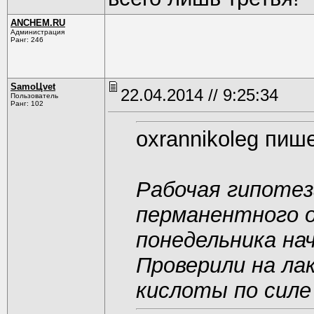
ANCHEM.RU
Администрация
Ранг: 246
SamoЦvet
22.04.2014 // 9:25:34
Пользователь
Ранг: 102
oxrannikoleg пише
Рабочая гипотез
перманентного о
понедельника на
Проверили на ла
кислоты по силе