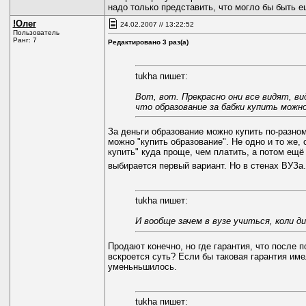
надо только представить, что могло бы быть е
!Олег
24.02.2007 // 13:22:52
Пользователь
Ранг: 7
Редактировано 3 раз(а)
tukha пишет:
Вот, вот. Прекрасно они все видят, в
что образование за бабки купить можно
За деньги образование можно купить по-разном
можно "купить образование". Не одно и то же, 
купить" куда проще, чем платить, а потом ещё
выбирается первый вариант. Но в стенах ВУЗа.
tukha пишет:
И вообще зачем в вузе учиться, коли 
Продают конечно, но где гарантия, что после п
вскроется суть? Если бы таковая гарантия име
уменьньшилось.
tukha пишет: