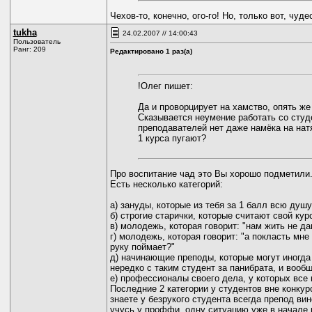
Чехов-то, конечно, ого-го! Но, только вот, чудес
tukha
24.02.2007 // 14:00:43
Пользователь
Ранг: 209
Редактировано 1 раз(а)
!Олег пишет:
Да и проворцирует на хамство, опять же
Сказывается неумение работать со студ
преподавателей нет даже намёка на нат
1 курса пугают?
Про воспитание чад это Вы хорошо подметили.
Есть несколько категорий:
а) зануды, которые из тебя за 1 балл всю душу
б) строгие старички, которые считают свой кур
в) молодежь, которая говорит: "нам жить не да
г) молодежь, которая говорит: "а покласть мне
руку поймает?"
д) начинающие преподы, которые могут иногда 
нередко с таким студент за панибрата, и вооб
е) профессионалы своего дела, у которых все 
Последние 2 категории у студентов вне конкурс
знаете у безрукого студента всегда препод ви
учусь у проффи, одну ситуацию уже в начале п