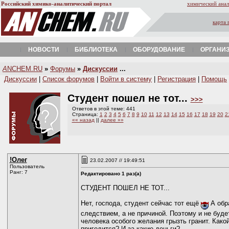
Российский химико-аналитический портал
химический анал
карта 
НОВОСТИ
БИБЛИОТЕКА
ОБОРУДОВАНИЕ
ОРГАНИ
A
NCHEM.RU
»
Форумы
»
Дискуссии
...
Дискуссии
|
Список форумов
|
Войти в систему
|
Регистрация
|
Помощь
Студент пошел не тот...
>>>
Ответов в этой теме: 441
Страница:
1
2
3
4
5
6
7
8
9
10
11
12
13
14
15
16
17
18
19
20
2
«« назад
||
далее »»
!Олег
23.02.2007 // 19:49:51
Пользователь
Ранг: 7
Редактировано 1 раз(а)
СТУДЕНТ ПОШЕЛ НЕ ТОТ...
Нет, господа, студент сейчас тот ещё
А обр
следствием, а не причиной. Поэтому и не буд
человека особого желания грызть гранит. Како
пригодится? И за какие деньги?