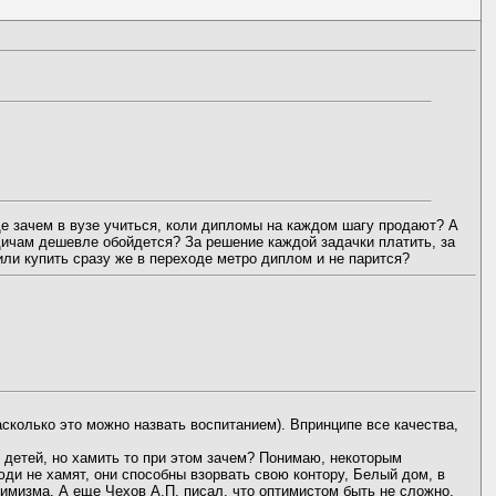
бще зачем в вузе учиться, коли дипломы на каждом шагу продают? А
одичам дешевле обойдется? За решение каждой задачки платить, за
 или купить сразу же в переходе метро диплом и не парится?
асколько это можно назвать воспитанием). Впринципе все качества,
х детей, но хамить то при этом зачем? Понимаю, некоторым
люди не хамят, они способны взорвать свою контору, Белый дом, в
тимизма. А еще Чехов А.П. писал, что оптимистом быть не сложно,