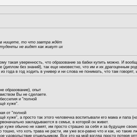
т в нищете, то что завтра ждёт
туденты не видят как живут их
этому такая уверенность, что образование за бабки купить можно. И воо
е (диплом без знаний), так еще неизвестно, что им и их драгоценным р
из года в год ходить в универ и ни слова не понимать, что там говорят,
 не образование), опыт
хамством Вы не сделаете.
 бессилия и "полной
ещё хуже".
ная от "полной
щё хуже", а просто так этого человечка воспитывали его мама и папа (н
ервоначально закладываются в семье, в которой он живет.
ще хуже обычно не хамят, им просто страшно за себя и за будущее свои
 тошно, что хоть трава не расти, им уже все-равно что и как, но такие 
свое удовольствие отшельником. Все это на мой взгляд просто потеря оп