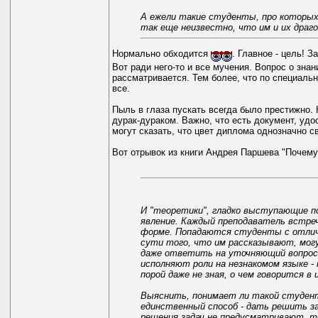
А ежели такие студенты, про которых 
так еще неизвестно, что им и их драг
Нормально обходится
. Главное - цель! 
Вот ради него-то и все мучения. Вопрос о знан
рассматривается. Тем более, что по специальн
все.
Пыль в глаза пускать всегда было престижно. 
дурак-дураком. Важно, что есть документ, уд
могут сказать, что цвет диплома однозначно св
Вот отрывок из книги Андрея Паршева "Почему
И "теоретики", гладко выступающие по
явление. Каждый преподаватель встреча
форме. Попадаются студенты с отличн
сути того, что им рассказывают, могу
даже ответить на уточняющий вопрос
исполняют роли на незнакомом языке -
порой даже не зная, о чем говорится в 
Выяснить, понимает ли такой студент
единственный способ - дать решить за
решения задач не предусматривают, т