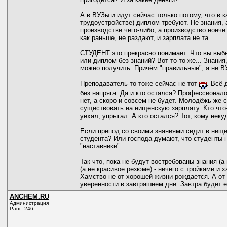
А в ВУЗы и идут сейчас только потому, что в 
трудоустройстве) диплом требуют. Не знания,
производстве чего-либо, а производство нонче 
как раньше, не раздают, и зарплата не та.
СТУДЕНТ это прекрасно понимает. Что вы выбе
или диплом без знаний? Вот то-то же... Знания
можно получить. Причём "правильные", а не В
Преподаватель-то тоже сейчас не тот
. Всё 
без напряга. Да и кто остался? Профессионало
нет, а скоро и совсем не будет. Молодёжь же с
существовать на нищенскую зарплату. Кто что-
уехал, упрыгал. А кто остался? Тот, кому нек
Если препод со своими знаниями сидит в нищет
студента? Или господа думают, что студенты н
"наставники".
Так что, пока не будут востребованы знания (а
(а не красивое резюме) - ничего с тройками и 
Хамство не от хорошей жизни рождается. А от
уверенности в завтрашнем дне. Завтра будет 
ANCHEM.RU
Администрация
Ранг: 246