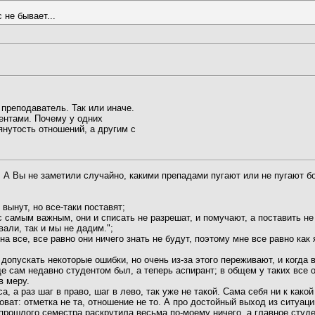
 не бывает...
 преподаватель. Так или иначе.
ентами. Почему у одних
янутость отношений, а другим с
 А Вы не заметили случайно, какими препадами пугают или не пугают б
 вынут, но все-таки поставят;
с самым важным, они и списать не разрешат, и помучают, а поставить не
вали, так и мы не дадим.";
 на все, все равно они ничего знать не будут, поэтому мне все равно как
допускать некоторые ошибки, но очень из-за этого переживают, и когда 
ще сам недавно студентом был, а теперь аспирант; в общем у таких все 
в меру.
а, а раз шаг в право, шаг в лево, так уже не такой. Сама себя ни к како
новат: отметка не та, отношение не то. А про достойный выход из ситуац
рошлого семестра раскрутила весьма по-моему ничего, а главное студент 