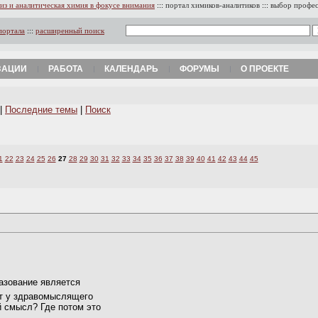
из и аналитическая химия в фокусе внимания
:::
портал химиков-аналитиков
:::
выбор профе
портала
:::
расширенный поиск
ЗАЦИИ
РАБОТА
КАЛЕНДАРЬ
ФОРУМЫ
О ПРОЕКТЕ
|
Последние темы
|
Поиск
1
22
23
24
25
26
27
28
29
30
31
32
33
34
35
36
37
38
39
40
41
42
43
44
45
азование является
ет у здравомыслящего
й смысл? Где потом это