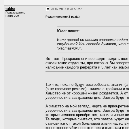
tukha
23.02.2007 // 20:56:27
Пользователь
Ранг: 209
Редактировано 2 раз(а)
!Олег пишет:
Если препод со своими знаниями сиди
студента? Или господа думают, что с
"наставники".
Вот, вот. Прекрасно они все видят, видать по
ежели такие студенты, про которых Вы говорит
написание каждого реферата и 5 лет как зомби 
Так что, пока не будут востребованы знания (а
(а не красивое резюме) - ничего с тройками и 
Хамство не от хорошей жизни рождается. А от
уверенности в завтрашнем дне. Завтра будет 
А хамство на мой взгляд, черта не приобретен
уверенности в завтрашнем дне. Завтра будет е
которые человек приобретает, так или иначе п
Те люди, которые считают, что завтра будет е
становится от такой боязливой жизни настолько
конце концов уйти просто в лес и жить там в 