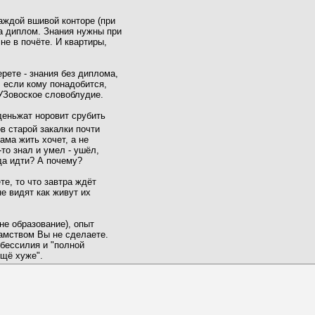
каждой вшивой конторе (при
 а диплом. Знания нужны при
не в почёте. И квартиры,
рете - знания без диплома,
, если кому понадобится,
УЗовоское словоблудие.
деньжат норовит срубить
в старой закалки почти
ама жить хочет, а не
то знал и умел - ушёл,
уда идти? А почему?
е, то что завтра ждёт
е видят как живут их
 не образование), опыт
хамством Вы не сделаете.
 бессилия и "полной
ещё хуже".