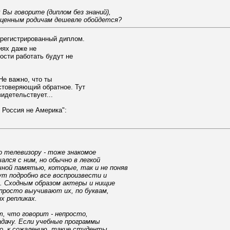
Вы говорите (диплом без знаний),
оценным родичам дешевле обойдется?
Зарегистрированный диплом.
иях даже не
ости работать будут не
Не важно, что ты
остоверяющий обратное. Тут
идетельствует...
 Россия не Америка":
 телевизору - тоже знакомое
лся с ним, но обычно в легкой
ой памятью, которые, так и не поняв
т подробно все воспроизвести и
. Сходным образом актеры и нищие
 просто выучивают их, по буквам,
их репликах.
, что говорит - непросто,
дачу. Если учебные программы
о, к сожалению, такие студенты