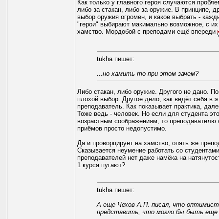
Как только у главного героя случаются пробле
либо за стакан, либо за оружие. В принципе, др
выбор оружия огромен, и какое выбрать - каж
"герои" выбирают макимально возможное, с их 
хамство. Мордобой с преподами ещё впереди
tukha пишет:
...но хамить то при этом зачем?
Либо стакан, либо оружие. Другого не дано. П
плохой выбор. Другое дело, как ведёт себя в э
преподаватель. Как показывает практика, дале
Тоже ведь - человек. Но если для студента эт
возрастным соображениям, то преподавателю 
приёмов просто недопустимо.
Да и проворцирует на хамство, опять же препо
Сказывается неумение работать со студентами
преподавателей нет даже намёка на натянутос
1 курса пугают?
tukha пишет:
А еще Чехов А.П. писал, что оптимист
представить, что могло бы быть еще 