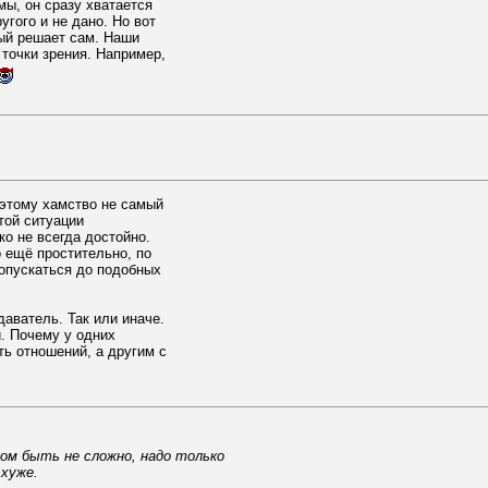
мы, он сразу хватается
угого и не дано. Но вот
дый решает сам. Наши
точки зрения. Например,
оэтому хамство не самый
той ситуации
ко не всегда достойно.
о ещё простительно, по
опускаться до подобных
даватель. Так или иначе.
. Почему у одних
ть отношений, а другим с
ом быть не сложно, надо только
хуже.