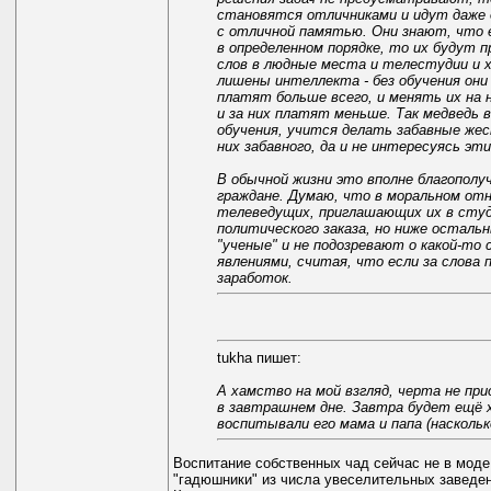
становятся отличниками и идут даже
с отличной памятью. Они знают, что 
в определенном порядке, то их будут 
слов в людные места и телестудии и 
лишены интеллекта - без обучения они
платят больше всего, и менять их на
и за них платят меньше. Так медведь в 
обучения, учится делать забавные жес
них забавного, да и не интересуясь эт
В обычной жизни это вполне благопол
граждане. Думаю, что в моральном отн
телеведущих, приглашающих их в студ
политического заказа, но ниже осталь
"ученые" и не подозревают о какой-то 
явлениями, считая, что если за слова
заработок.
tukha пишет:
А хамство на мой взгляд, черта не пр
в завтрашнем дне. Завтра будет ещё х
воспитывали его мама и папа (насколь
Воспитание собственных чад сейчас не в моде
"гадюшники" из числа увеселительных заведен