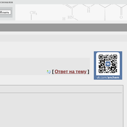
ссионалов
[
Ответ на тему
]