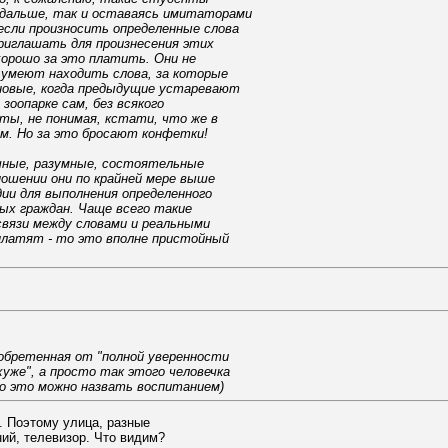
 дальше, так и оставаясь имитаторами
если произносить определенные слова
приглашать для произнесения этих
хорошо за это платить. Они не
 умеют находить слова, за которые
 новые, когда предыдущие устаревают
зоопарке сам, без всякого
ты, не понимая, кстати, что же в
им. Но за это бросают конфетки!
учные, разумные, состоятельные
ошении они по крайней мере выше
ии для выполнения определенного
ных граждан. Чаще всего такие
связи между словами и реальными
 платят - то это вполне пристойный
иобретенная от "полной уверенности
уже", а просто так этого человечка
ко это можно назвать воспитанием)
. Поэтому улица, разные
ий, телевизор. Что видим?