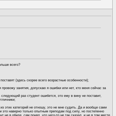
ольше всего?
 поставят (здесь скорее всего возрастные особенности);
 я провожу занятия, допускаю я ошибки или нет, кто меня сейчас за
в следующий раз студент ошибется, это ему в вину не поставит,
отличники;
й из этих категорий не отношу, это не мне судить. Да и вообще сами
ии это наверно только опытным преподам под силу, но постепенно
не в обиде, сам понял, что чего-то не так сказал, и не в том месте