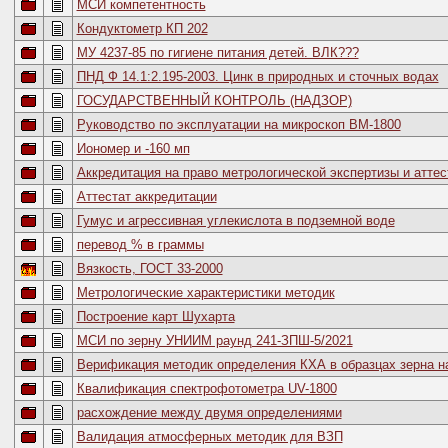
МСИ компетентность
Кондуктометр КП 202
МУ 4237-85 по гигиене питания детей. ВЛК???
ПНД Ф 14.1:2.195-2003. Цинк в природных и сточных водах
ГОСУДАРСТВЕННЫЙ КОНТРОЛЬ (НАДЗОР)
Руководство по эксплуатации на микроскоп ВМ-1800
Иономер и -160 мп
Аккредитация на право метрологической экспертизы и атте
Аттестат аккредитации
Гумус и агрессивная углекислота в подземной воде
перевод % в граммы
Вязкость, ГОСТ 33-2000
Метрологические характеристики методик
Построение карт Шухарта
МСИ по зерну УНИИМ раунд 241-ЗПШ-5/2021
Верификация методик определения КХА в образцах зерна на
Квалификация спектрофотометра UV-1800
расхождение между двумя определениями
Валидация атмосферных методик для ВЗП