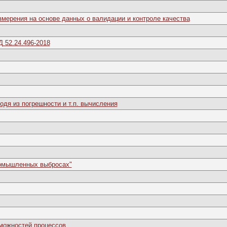
змерения на основе данных о валидации и контроле качества
 52.24.496-2018
дя из погрешности и т.п. вычисления
омышленных выбросах"
можностей процессов