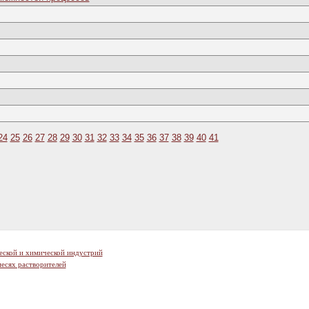
24
25
26
27
28
29
30
31
32
33
34
35
36
37
38
39
40
41
еской и химической индустрий
есях растворителей