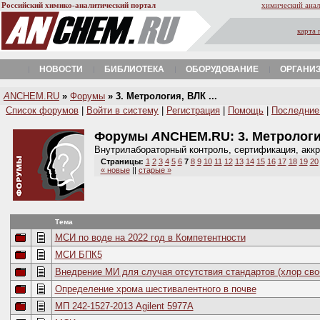
Российский химико-аналитический портал
химический анал
карта 
НОВОСТИ
БИБЛИОТЕКА
ОБОРУДОВАНИЕ
ОРГАНИ
A
NCHEM.RU
»
Форумы
» 3. Метрология, ВЛК ...
Список форумов
|
Войти в систему
|
Регистрация
|
Помощь
|
Последние
Форумы
A
NCHEM.RU:
3. Метролог
Внутрилабораторный контроль, сертификация, акк
Страницы:
1
2
3
4
5
6
7
8
9
10
11
12
13
14
15
16
17
18
19
20
« новые
||
старые »
Тема
МСИ по воде на 2022 год в Компетентности
МСИ БПК5
Внедрение МИ для случая отсутствия стандартов (хлор сво
Определение хрома шестивалентного в почве
МП 242-1527-2013 Agilent 5977A