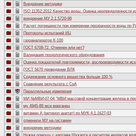
Внедрение методики
ISO 11352:2012 Качество воды. Оценка неопределенности и
внедрение МУ 2.1.5720-98
Расчет погрешности при измерении прозрачности воды по РД
Протоколы испытаний ИЦ
газоанализатор К-100
ГОСТ 6709-72. Отменен или нет?
Валидация технологического оборудования
Оценка показателей повторяемости, воспроизводимости исхо
ГОСТ 5670 проведение ВЛК
Содержание основного вещества больше 100 %
Сравнение результата с СоА
Параллельные измерения
МИ №МВИ-07-04 "МВИ массовой концентрации железа в пр
му 4945-88 мси марганец
витамин А (ретинол ацетат) по МУК 4.1.1627-03
отменили МУ на гистамин
внедрение методики
Нужна помощь с картами Шухарта и расчетом индексов воз