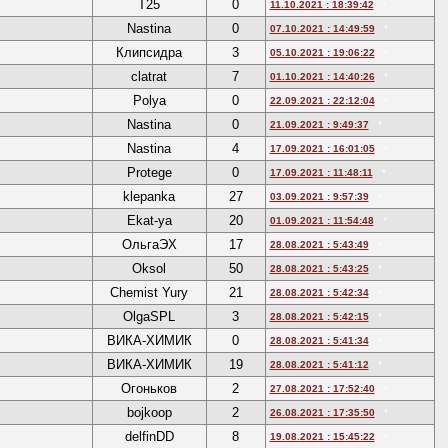
Т25
0
11.10.2021 : 18:39:42
*
Nastina
0
07.10.2021 : 14:49:59
*
Клипсидра
3
05.10.2021 : 19:06:22
*
clatrat
7
01.10.2021 : 14:40:26
*
Polya
0
22.09.2021 : 22:12:04
*
Nastina
0
21.09.2021 : 9:49:37
*
Nastina
4
17.09.2021 : 16:01:05
*
Protege
0
17.09.2021 : 11:48:11
*
klepanka
27
03.09.2021 : 9:57:39
*
Ekat-ya
20
01.09.2021 : 11:54:48
*
ОльгаЭХ
17
28.08.2021 : 5:43:49
*
Oksol
50
28.08.2021 : 5:43:25
*
Chemist Yury
21
28.08.2021 : 5:42:34
*
OlgaSPL
3
28.08.2021 : 5:42:15
*
ВИКА-ХИМИК
0
28.08.2021 : 5:41:34
*
ВИКА-ХИМИК
19
28.08.2021 : 5:41:12
*
Огоньков
2
27.08.2021 : 17:52:40
*
bojkoop
2
26.08.2021 : 17:35:50
*
delfinDD
8
19.08.2021 : 15:45:22
*