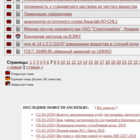
погрешность у стандартного раствора из чистого вещества
Ликвидация лаборатории
анализатор остаточного хлора Aqua-lab AQ-CHL1
Мерная посуда производства ЧАО "Стеклоприбор", Украина
Внедрение методов на ВЭЖХ
пнд ф 14.1:2:3.110-97 взвешенные вещества в сточной воде
ГОСТ 26489-85 обменный аммоний по ЦИНАО
Страницы:
1
2
3
4
5
6
7
8
9
10
11
12
13
14
15
16
17
18
19
20
21
22
23
« новые
||
старые »
Открытая тема
Горячая тема (более 30 ответов)
Закрытая тема
ПОСЛЕДНИЕ НОВОСТИ ANCHEM.RU:
[
Все новости
]
[22-04-2026] Конкурс инновационных идей для топливно-энергетич
[18-04-2026] База данных растворимости соединений в бинарных см
[30-03-2026] Номинанты премии «Серебряный моль» 2026
[15-03-2026] Премия имени М.С. Цвета 2026
[01-02-2026] Введение в действие новой редакции МИ 2427-2026