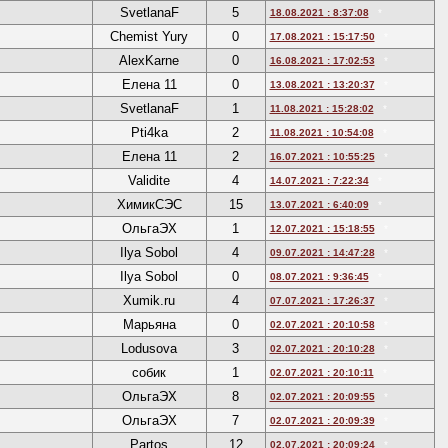
SvetlanaF
5
18.08.2021 : 8:37:08
*
Chemist Yury
0
17.08.2021 : 15:17:50
*
AlexKarne
0
16.08.2021 : 17:02:53
*
Елена 11
0
13.08.2021 : 13:20:37
*
SvetlanaF
1
11.08.2021 : 15:28:02
*
Pti4ka
2
11.08.2021 : 10:54:08
*
Елена 11
2
16.07.2021 : 10:55:25
*
Validite
4
14.07.2021 : 7:22:34
*
ХимикСЭС
15
13.07.2021 : 6:40:09
*
ОльгаЭХ
1
12.07.2021 : 15:18:55
*
Ilya Sobol
4
09.07.2021 : 14:47:28
*
Ilya Sobol
0
08.07.2021 : 9:36:45
*
Xumik.ru
4
07.07.2021 : 17:26:37
*
Марьяна
0
02.07.2021 : 20:10:58
*
Lodusova
3
02.07.2021 : 20:10:28
*
собик
1
02.07.2021 : 20:10:11
*
ОльгаЭХ
8
02.07.2021 : 20:09:55
*
ОльгаЭХ
7
02.07.2021 : 20:09:39
*
Partos
12
02.07.2021 : 20:09:24
*