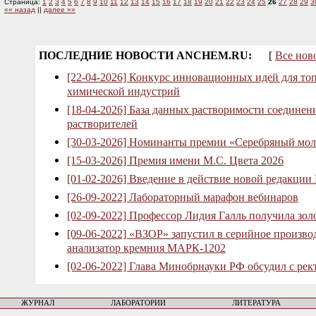
Страница:
1
2
3
4
5
6
7
8
9
10
11
12
13
14
15
16
17
18
19
20
21
22
23
24
25
26
27
28
29
3
«« назад
||
далее »»
ПОСЛЕДНИЕ НОВОСТИ ANCHEM.RU:
[
Все нов
[22-04-2026] Конкурс инновационных идей для то
химической индустрий
[18-04-2026] База данных растворимости соединен
растворителей
[30-03-2026] Номинанты премии «Серебряный мол
[15-03-2026] Премия имени М.С. Цвета 2026
[01-02-2026] Введение в действие новой редакции
[26-09-2022] Лабораторный марафон вебинаров
[02-09-2022] Профессор Лидия Галль получила зо
[09-06-2022] «ВЗОР» запустил в серийное произв
анализатор кремния МАРК-1202
[02-06-2022] Глава Минобрнауки РФ обсудил с рек
ЖУРНАЛ
ЛАБОРАТОРИИ
ЛИТЕРАТУРА