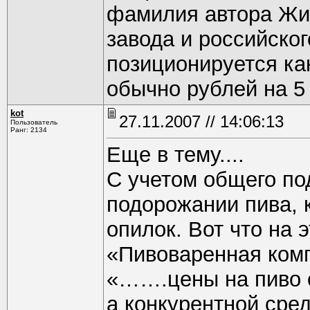
фамилия автора Жиг
завода и российско
позиционируется ка
обычно рублей на 5
kot
27.11.2007 // 14:06:13
Пользователь
Ранг: 2134
Еще в тему....
С учетом общего по
подорожании пива, к
опилок. Вот что на 
«Пивоваренная комп
«…….цены на пиво 
а конкурентной сред