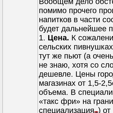
Вообщем дело обсто
помимо прочего про
напитков в части со
будет дальнейшее п
1.
Цена.
К сожалени
сельских пивнушках 
тут же пьют (а очен
не знаю, хотя со сл
дешевле. Цены горо
магазинах от 1,5-2,
объема. В специали
«такс фри» на грани
специализация
) от