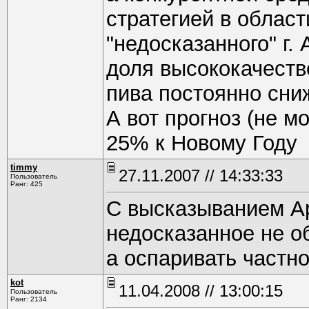
стратегией в обла
"недосказанного" г.
доля высококачеств
пива постоянно сн
А вот прогноз (не м
25% к Новому Году
timmy
27.11.2007 // 14:33:33
Пользователь
Ранг: 425
С высказыванием Ар
недосказанное не о
а оспаривать частно
kot
11.04.2008 // 13:00:15
Пользователь
Ранг: 2134