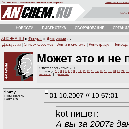
Российский химико-аналитический портал
химический анал
карта 
НОВОСТИ
БИБЛИОТЕКА
ОБОРУДОВАНИЕ
ОРГАНИ
A
NCHEM.RU
»
Форумы
»
Дискуссии
...
Дискуссии
|
Список форумов
|
Войти в систему
|
Регистрация
|
Помощь
Может это и не
Ответов в этой теме: 301
Страница:
1
2
3
4
5
6
7
8
9
10
11
12
13
14
15
16
17
18
19
20
21
«« назад
||
далее »»
timmy
01.10.2007 // 10:57:01
Пользователь
Ранг: 425
kot пишет:
А вы за 2007г д