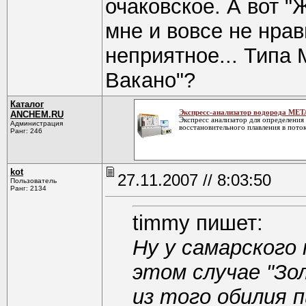
очаковское. А вот "
мне и вовсе не нра
неприятное... Типа 
Вакано"?
Каталог
Экспресс-анализатор водорода МЕ
ANCHEM.RU
Экспресс анализатор для определения
Администрация
восстановительного плавления в поток
Ранг: 246
kot
27.11.2007 // 8:03:50
Пользователь
Ранг: 2134
timmy пишет:
Ну у самарского 
этом случае "Зо
из того обилия п