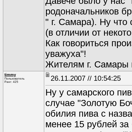
Давече было у нас "
родоначальников бр
" г. Самара). Ну что
(в отличии от неко
Как говориться про
уважуха"!
Жителям г. Самары 
timmy
26.11.2007 // 10:54:25
Пользователь
Ранг: 425
Ну у самарского пив
случае "Золотую Боч
обилия пива с назв
менее 15 рублей за