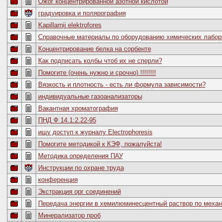
Ожог концентрированной азотной кислотой
градуировка и полярография
Kapillarnij elektrofores
Справочные материалы по оборудованию химических лабор
Концентрирование белка на сорбенте
Как подписать колбы чтоб их не сперли?
Помогите (очень нужно и срочно) !!!!!!!!
Вязкость и плотность - есть ли формула зависимости?
индивидуальные газоанализаторы
Вакантная хроматография
ПНД Ф 14.1:2.22-95
ищу доступ к журналу Electrophoresis
Помогите методикой к КЭФ, пожалуйста!
Методика определения ПАУ
Инструкции по охране труда
конференция
Экстракция орг соединений
Передача энергии в хемилюминесцентный раствор по механ
Минерализатор проб