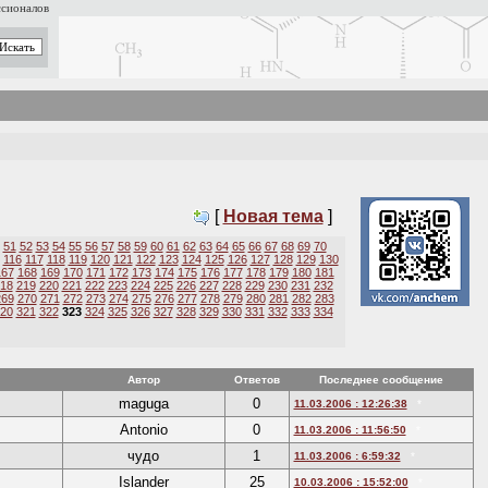
ссионалов
[
Новая тема
]
51
52
53
54
55
56
57
58
59
60
61
62
63
64
65
66
67
68
69
70
116
117
118
119
120
121
122
123
124
125
126
127
128
129
130
167
168
169
170
171
172
173
174
175
176
177
178
179
180
181
18
219
220
221
222
223
224
225
226
227
228
229
230
231
232
269
270
271
272
273
274
275
276
277
278
279
280
281
282
283
20
321
322
323
324
325
326
327
328
329
330
331
332
333
334
Автор
Ответов
Последнее сообщение
maguga
0
11.03.2006 : 12:26:38
*
Antonio
0
11.03.2006 : 11:56:50
*
чудо
1
11.03.2006 : 6:59:32
*
Islander
25
10.03.2006 : 15:52:00
*