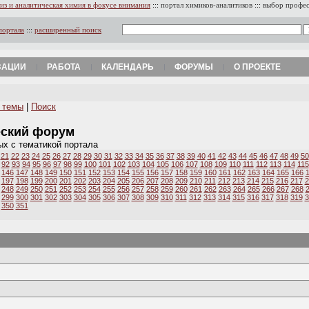
из и аналитическая химия в фокусе внимания
:::
портал химиков-аналитиков
:::
выбор профе
портала
:::
расширенный поиск
ЗАЦИИ
РАБОТА
КАЛЕНДАРЬ
ФОРУМЫ
О ПРОЕКТЕ
 темы
|
Поиск
еский форум
ых с тематикой портала
21
22
23
24
25
26
27
28
29
30
31
32
33
34
35
36
37
38
39
40
41
42
43
44
45
46
47
48
49
50
92
93
94
95
96
97
98
99
100
101
102
103
104
105
106
107
108
109
110
111
112
113
114
115
146
147
148
149
150
151
152
153
154
155
156
157
158
159
160
161
162
163
164
165
166
197
198
199
200
201
202
203
204
205
206
207
208
209
210
211
212
213
214
215
216
217
2
248
249
250
251
252
253
254
255
256
257
258
259
260
261
262
263
264
265
266
267
268
299
300
301
302
303
304
305
306
307
308
309
310
311
312
313
314
315
316
317
318
319
3
350
351