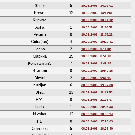
Shifer
5
10.03.2006 : 14:52:01
*
Korvet
12
10.03.2006 : 14:11:51
*
Кирилл
1
10.03.2006 : 13:21:12
*
Asha
1
10.03.2006 : 11:30:51
*
Римма
0
10.03.2006 : 11:05:21
*
Gidra(rus)
4
10.03.2006 : 10:20:41
*
Leena
2
10.03.2006 : 9:11:32
*
Марина
15
10.03.2006 : 8:51:18
*
КонстантинС
7
10.03.2006 : 4:48:15
*
Ититьев
0
09.03.2006 : 19:46:15
*
Diesel
2
09.03.2006 : 9:51:16
*
rusdjen
6
08.03.2006 : 13:37:00
*
Ulma
13
08.03.2006 : 11:13:50
*
RAY
0
06.03.2006 : 21:56:57
*
berts
1
06.03.2006 : 20:35:44
*
Nikolas
12
06.03.2006 : 18:09:34
*
PB
0
06.03.2006 : 17:23:03
*
Семенов
5
06.03.2006 : 16:56:40
*