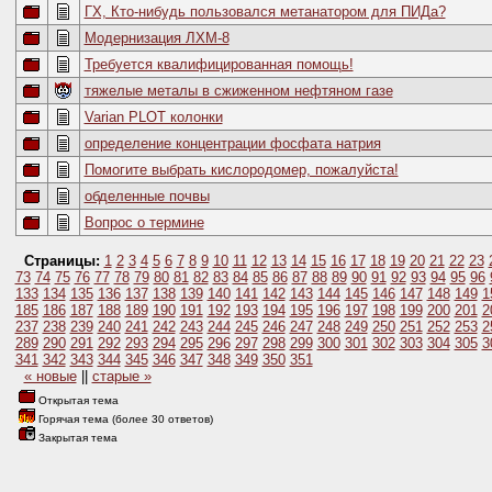
ГХ, Кто-нибудь пользовался метанатором для ПИДа?
Модернизация ЛХМ-8
Требуется квалифицированная помощь!
тяжелые металы в сжиженном нефтяном газе
Varian PLOT колонки
определение концентрации фосфата натрия
Помогите выбрать кислородомер, пожалуйста!
обделенные почвы
Вопрос о термине
Страницы:
1
2
3
4
5
6
7
8
9
10
11
12
13
14
15
16
17
18
19
20
21
22
23
73
74
75
76
77
78
79
80
81
82
83
84
85
86
87
88
89
90
91
92
93
94
95
96
133
134
135
136
137
138
139
140
141
142
143
144
145
146
147
148
149
1
185
186
187
188
189
190
191
192
193
194
195
196
197
198
199
200
201
2
237
238
239
240
241
242
243
244
245
246
247
248
249
250
251
252
253
2
289
290
291
292
293
294
295
296
297
298
299
300
301
302
303
304
305
3
341
342
343
344
345
346
347
348
349
350
351
« новые
||
старые »
Открытая тема
Горячая тема (более 30 ответов)
Закрытая тема