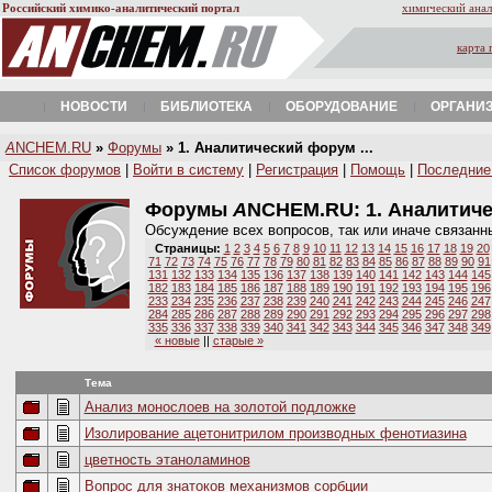
Российский химико-аналитический портал
химический анал
карта 
НОВОСТИ
БИБЛИОТЕКА
ОБОРУДОВАНИЕ
ОРГАНИ
A
NCHEM.RU
»
Форумы
» 1. Аналитический форум ...
Список форумов
|
Войти в систему
|
Регистрация
|
Помощь
|
Последние
Форумы
A
NCHEM.RU:
1. Аналитич
Обсуждение всех вопросов, так или иначе связанн
Страницы:
1
2
3
4
5
6
7
8
9
10
11
12
13
14
15
16
17
18
19
20
71
72
73
74
75
76
77
78
79
80
81
82
83
84
85
86
87
88
89
90
91
131
132
133
134
135
136
137
138
139
140
141
142
143
144
145
182
183
184
185
186
187
188
189
190
191
192
193
194
195
196
233
234
235
236
237
238
239
240
241
242
243
244
245
246
247
284
285
286
287
288
289
290
291
292
293
294
295
296
297
298
335
336
337
338
339
340
341
342
343
344
345
346
347
348
349
« новые
||
старые »
Тема
Анализ монослоев на золотой подложке
Изолирование ацетонитрилом производных фенотиазина
цветность этаноламинов
Вопрос для знатоков механизмов сорбции