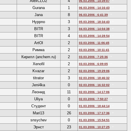
AlexCLO2
4
06.03.2006 : 14:39:07
*
Gurana
1
06.03.2006 : 14:16:43
*
Jana
8
06.03.2006 : 6:41:39
*
Hyppno
3
05.03.2006 : 18:34:43
*
BITR
3
04.03.2006 : 14:04:38
*
BITR
4
03.03.2006 : 14:28:54
*
ArtOl
2
03.03.2006 : 11:06:45
*
Римма
2
03.03.2006 : 10:11:41
*
Кирилл (anchem.ru)
2
03.03.2006 : 7:25:36
*
Xenofil
2
03.03.2006 : 6:09:05
*
Kvazar
2
02.03.2006 : 19:29:06
*
titrator
3
02.03.2006 : 18:46:32
*
Jeni4ka
0
02.03.2006 : 16:32:02
*
Леонид
11
02.03.2006 : 14:17:06
*
Uliya
0
02.03.2006 : 7:50:27
*
Cтудент
0
01.03.2006 : 18:44:14
*
Mari13
26
01.03.2006 : 17:17:36
*
snsychev
0
01.03.2006 : 15:54:51
*
Эрнст
23
01.03.2006 : 10:27:25
*