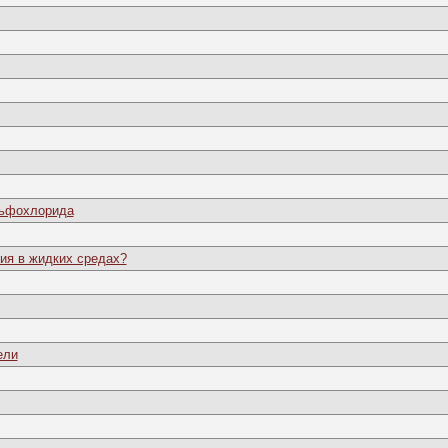
льфохлорида
ия в жидких средах?
ели