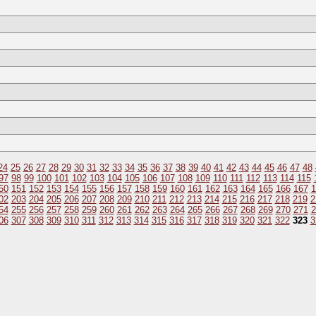
24
25
26
27
28
29
30
31
32
33
34
35
36
37
38
39
40
41
42
43
44
45
46
47
48
97
98
99
100
101
102
103
104
105
106
107
108
109
110
111
112
113
114
115
50
151
152
153
154
155
156
157
158
159
160
161
162
163
164
165
166
167
1
02
203
204
205
206
207
208
209
210
211
212
213
214
215
216
217
218
219
2
54
255
256
257
258
259
260
261
262
263
264
265
266
267
268
269
270
271
2
06
307
308
309
310
311
312
313
314
315
316
317
318
319
320
321
322
323
3