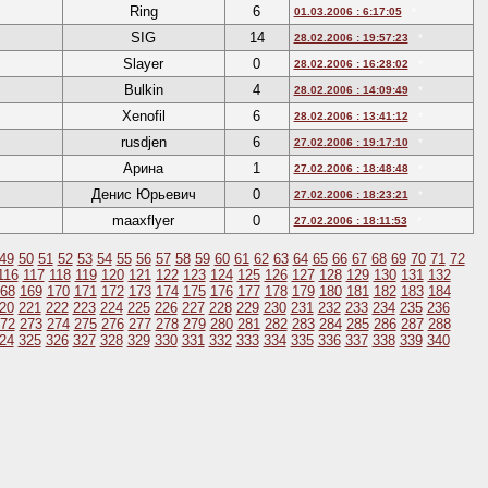
Ring
6
01.03.2006 : 6:17:05
*
SIG
14
28.02.2006 : 19:57:23
*
Slayer
0
28.02.2006 : 16:28:02
*
Bulkin
4
28.02.2006 : 14:09:49
*
Xenofil
6
28.02.2006 : 13:41:12
*
rusdjen
6
27.02.2006 : 19:17:10
*
Арина
1
27.02.2006 : 18:48:48
*
Денис Юрьевич
0
27.02.2006 : 18:23:21
*
maaxflyer
0
27.02.2006 : 18:11:53
*
49
50
51
52
53
54
55
56
57
58
59
60
61
62
63
64
65
66
67
68
69
70
71
72
116
117
118
119
120
121
122
123
124
125
126
127
128
129
130
131
132
68
169
170
171
172
173
174
175
176
177
178
179
180
181
182
183
184
20
221
222
223
224
225
226
227
228
229
230
231
232
233
234
235
236
72
273
274
275
276
277
278
279
280
281
282
283
284
285
286
287
288
24
325
326
327
328
329
330
331
332
333
334
335
336
337
338
339
340