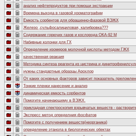
анализ нефтепродуктов при помощи экстракции
Времена выхода в газовой хроматографии
Емкость сорбентов для обращенно-фазовой ВЭЖХ
Железо ,сульфосалициловая, калибровка???
Содержание горючих газов и кослорода ОКА-92 М
Набивные колонки для ГХ
Определение изомеров молочной кислоты методом ГЖХ
качественная реакция
Методика синтеза реагента из цистеина и динитрофенилсу
нужны стандартные образцы Арохлор
От каких основных факторов зависит показатель преломлен
Тонкие пленки нанесение и анализ
динамическая емкость сорбентов
Помогите начинающему в ВЭЖХ.
прикладная спектроскопия взрывчатых веществ - растворит
Экспресс метод определния фосфатов
Помогите с получением веществ(неорганика)
определение этанола в биологических обектах