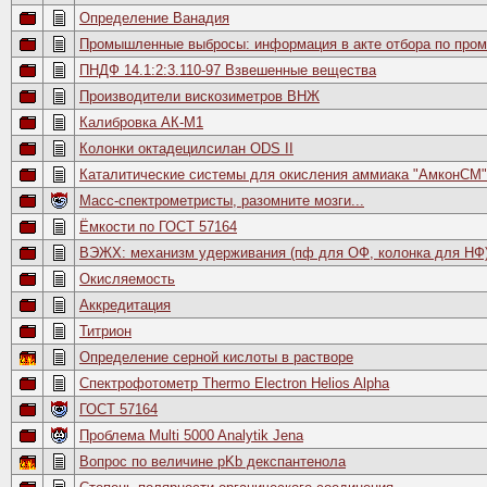
Определение Ванадия
Промышленные выбросы: информация в акте отбора по пр
ПНДФ 14.1:2:3.110-97 Взвешенные вещества
Производители вискозиметров ВНЖ
Калибровка АК-М1
Колонки октадецилсилан ODS II
Каталитические системы для окисления аммиака "АмконСМ"
Масс-спектрометристы, разомните мозги...
Ёмкости по ГОСТ 57164
ВЭЖХ: механизм удерживания (пф для ОФ, колонка для НФ
Окисляемость
Аккредитация
Титрион
Определение серной кислоты в растворе
Спектрофотометр Thermo Electron Helios Alpha
ГОСТ 57164
Проблема Multi 5000 Analytik Jena
Вопрос по величине pKb декспантенола