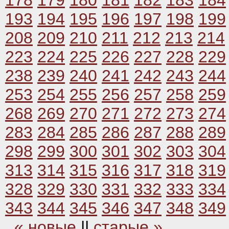
178
179
180
181
182
183
184
193
194
195
196
197
198
199
208
209
210
211
212
213
214
223
224
225
226
227
228
229
238
239
240
241
242
243
244
253
254
255
256
257
258
259
268
269
270
271
272
273
274
283
284
285
286
287
288
289
298
299
300
301
302
303
304
313
314
315
316
317
318
319
328
329
330
331
332
333
334
343
344
345
346
347
348
349
« новые
||
старые »