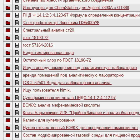
Степень полярности органического соединения
Инструкция для ChemStation для Agilent 7890A с G1888
ПНД Ф 14.1:2:3:4.123-97 Формула определения концентраци
'Спектрофотометр' Экросхим ПЭ5400УФ
Спектральный анализ ст20
гост 18190-72
гост 57164-2016
Бидистиллированная вода
Остаточный хлор по ГОСТ 18190-72
Ищу в аренду помещение под аналитическую лабораторию
аренда помещений под аналитическую лабораторию
ГОСТ 52501 Вода для лабораторного анализа.
Ищу пользователя himik.
Сульфаминовая кислота в ПНДФ 14.1:2:4.112-97
ВЭЖХ: анализ мефенаминовой кислоты
Книга Барышников И.Ф. "Пробоотбирание и анализ благород
Капели для купелирования
Нужен отечественный ВЭЖХ для определения аминокислот
Состав модифицированной газовой среды для пищевой прод