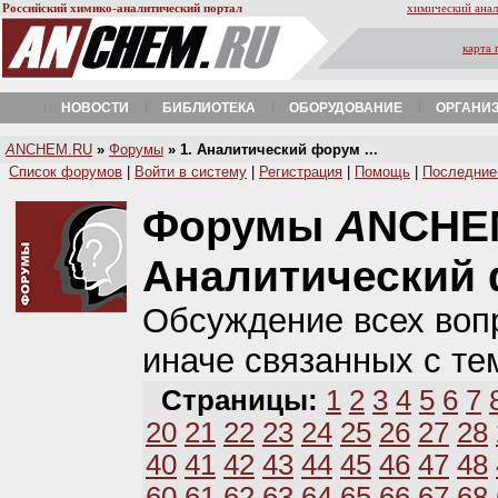
Российский химико-аналитический портал
химический анал
карта 
НОВОСТИ
БИБЛИОТЕКА
ОБОРУДОВАНИЕ
ОРГАНИ
A
NCHEM.RU
»
Форумы
» 1. Аналитический форум ...
Список форумов
|
Войти в систему
|
Регистрация
|
Помощь
|
Последние
Форумы
A
NCHE
Аналитический
Обсуждение всех вопр
иначе связанных с те
Страницы:
1
2
3
4
5
6
7
20
21
22
23
24
25
26
27
28
40
41
42
43
44
45
46
47
48
60
61
62
63
64
65
66
67
68