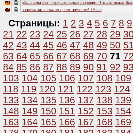
рКа анальгина - отрицательные значения. Что это может быт
анализатор вольтамперометрический TA-lab
Страницы:
1
2
3
4
5
6
7
8
9
21
22
23
24
25
26
27
28
29
3
42
43
44
45
46
47
48
49
50
5
63
64
65
66
67
68
69
70
71
7
84
85
86
87
88
89
90
91
92
9
103
104
105
106
107
108
109
118
119
120
121
122
123
124
133
134
135
136
137
138
139
148
149
150
151
152
153
154
163
164
165
166
167
168
169