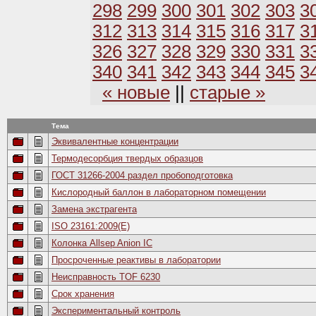
298
299
300
301
302
303
3
312
313
314
315
316
317
3
326
327
328
329
330
331
3
340
341
342
343
344
345
3
« новые
||
старые »
Тема
Эквивалентные концентрации
Термодесорбция твердых образцов
ГОСТ 31266-2004 раздел пробоподготовка
Кислородный баллон в лабораторном помещении
Замена экстрагента
ISO 23161:2009(E)
Колонка Allsep Anion IC
Просроченные реактивы в лаборатории
Неисправность TOF 6230
Срок хранения
Экспериментальный контроль