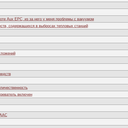
боте Aux EPC, из за него у меня проблемы с вакуумом
ств, содержащихся в выбросах тепловых станций
тложений
редств
оличественность
греватель включен
 ААС