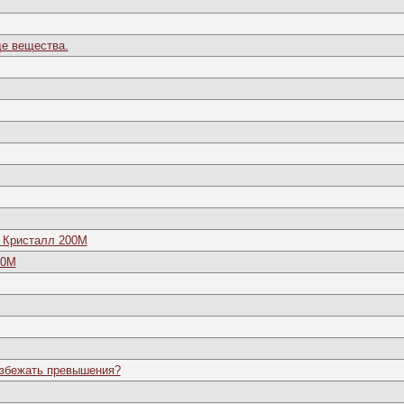
де вещества.
, Кристалл 200М
00М
избежать превышения?