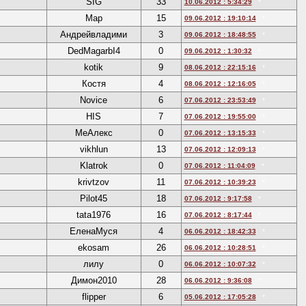
SIG
33
10.06.2012 : 5:34:29
*
Map
15
09.06.2012 : 19:10:14
*
Андрейвладими
3
09.06.2012 : 18:48:55
*
DedMagarbI4
0
09.06.2012 : 1:30:32
*
kotik
9
08.06.2012 : 22:15:16
*
Костя
4
08.06.2012 : 12:16:05
*
Novice
6
07.06.2012 : 23:53:49
*
HIS
7
07.06.2012 : 19:55:00
*
МеАлекс
0
07.06.2012 : 13:15:33
*
vikhlun
13
07.06.2012 : 12:09:13
*
Klatrok
0
07.06.2012 : 11:04:09
*
krivtzov
11
07.06.2012 : 10:39:23
*
Pilot45
18
07.06.2012 : 9:17:58
*
tata1976
16
07.06.2012 : 8:17:44
*
ЕленаМуся
4
06.06.2012 : 18:42:33
*
ekosam
26
06.06.2012 : 10:28:51
*
лилу
0
06.06.2012 : 10:07:32
*
Димон2010
28
06.06.2012 : 9:36:08
*
flipper
6
05.06.2012 : 17:05:28
*