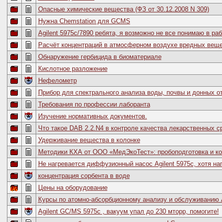
Опасные химические вещества (ФЗ от 30.12.2008 N 309)
Нужна Chemstation для GCMS
Agilent 5975c/7890 ребята, я возможно не все понимаю в ра
Расчёт концентраций в атмосферном воздухе вредных веще
Обнаружение гербицида в биоматериале
Кислотное разложение
Нефелометр
Прибор для спектрального анализа воды, почвы и донных о
Требования по профессии лаборанта
Изучение нормативных документов.
Что такое DAB 2.2.N4 в контроле качества лекарственных с
Удерживание вещества в колонке
Методики КХА от ООО «МедЭкоТест»: пробоподготовка и к
Не нагревается диффузионный насос Agilent 5975c, хотя на
концентрация сорбента в воде
Цены на оборудование
Курсы по атомно-абсорбционному анализу и обслуживанию
Agilent GC/MS 5975c , вакуум упал до 230 мторр, помогите!