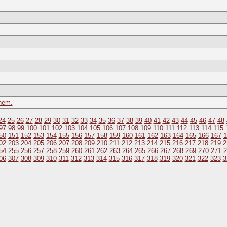
hem.
24
25
26
27
28
29
30
31
32
33
34
35
36
37
38
39
40
41
42
43
44
45
46
47
48
97
98
99
100
101
102
103
104
105
106
107
108
109
110
111
112
113
114
115
50
151
152
153
154
155
156
157
158
159
160
161
162
163
164
165
166
167
1
02
203
204
205
206
207
208
209
210
211
212
213
214
215
216
217
218
219
2
54
255
256
257
258
259
260
261
262
263
264
265
266
267
268
269
270
271
2
06
307
308
309
310
311
312
313
314
315
316
317
318
319
320
321
322
323
3