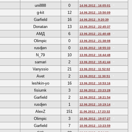
uni888
0
14.06.2012 : 16:05:01
*
g-kit
12
14.06.2012 : 15:50:09
*
Garfield
16
14.06.2012 : 9:20:39
*
Donatan
13
13.06.2012 : 22:45:37
*
АМД
6
13.06.2012 : 21:40:48
*
Olimpic
0
13.06.2012 : 21:38:08
*
rusdjen
0
13.06.2012 : 18:55:33
*
N_79
10
13.06.2012 : 16:44:48
*
samari
2
13.06.2012 : 15:41:44
*
Vanуssio
21
13.06.2012 : 11:52:02
*
Avet
2
13.06.2012 : 11:30:51
*
leshkin-yo
16
13.06.2012 : 10:53:16
*
fisiumk
3
12.06.2012 : 23:23:28
*
Garfield
2
12.06.2012 : 18:21:54
*
rusdjen
1
12.06.2012 : 10:19:14
*
AlexZ
151
11.06.2012 : 17:23:32
*
Olimpic
3
10.06.2012 : 19:07:27
*
Garfield
7
10.06.2012 : 13:23:59
*