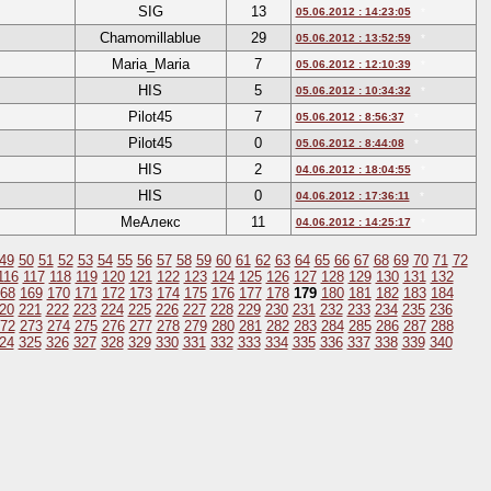
SIG
13
05.06.2012 : 14:23:05
*
Chamomillablue
29
05.06.2012 : 13:52:59
*
Maria_Maria
7
05.06.2012 : 12:10:39
*
HIS
5
05.06.2012 : 10:34:32
*
Pilot45
7
05.06.2012 : 8:56:37
*
Pilot45
0
05.06.2012 : 8:44:08
*
HIS
2
04.06.2012 : 18:04:55
*
HIS
0
04.06.2012 : 17:36:11
*
МеАлекс
11
04.06.2012 : 14:25:17
*
49
50
51
52
53
54
55
56
57
58
59
60
61
62
63
64
65
66
67
68
69
70
71
72
116
117
118
119
120
121
122
123
124
125
126
127
128
129
130
131
132
68
169
170
171
172
173
174
175
176
177
178
179
180
181
182
183
184
20
221
222
223
224
225
226
227
228
229
230
231
232
233
234
235
236
72
273
274
275
276
277
278
279
280
281
282
283
284
285
286
287
288
24
325
326
327
328
329
330
331
332
333
334
335
336
337
338
339
340