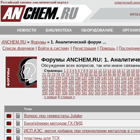
Российский химико-аналитический портал
химический анал
карта 
НОВОСТИ
БИБЛИОТЕКА
ОБОРУДОВАНИЕ
ОРГАНИ
A
NCHEM.RU
»
Форумы
» 1. Аналитический форум ...
Список форумов
|
Войти в систему
|
Регистрация
|
Помощь
|
Последние
Форумы
A
NCHEM.RU:
1. Аналитич
Обсуждение всех вопросов, так или иначе связанн
Страницы:
1
2
3
4
5
6
7
8
9
10
11
12
13
14
15
16
17
18
19
20
71
72
73
74
75
76
77
78
79
80
81
82
83
84
85
86
87
88
89
90
91
131
132
133
134
135
136
137
138
139
140
141
142
143
144
145
182
183
184
185
186
187
188
189
190
191
192
193
194
195
196
233
234
235
236
237
238
239
240
241
242
243
244
245
246
247
284
285
286
287
288
289
290
291
292
293
294
295
296
297
298
335
336
337
338
339
340
341
342
343
344
345
346
347
348
349
« новые
||
старые »
Тема
Вопрос про термостаты Julabo
Бенз(а)пирен методом ГХ-ПИД
ИСП АЭС: метод добавок при определении металлов в сточ
пластины для ТСХ