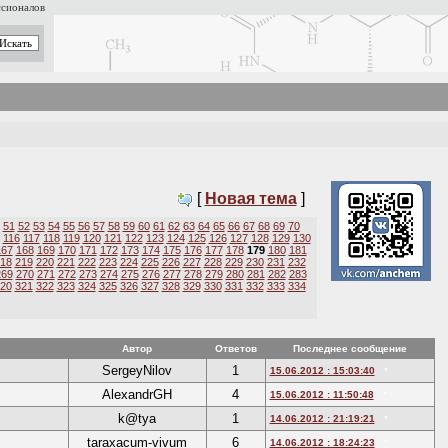
ссионалов
[
Новая тема
]
51
52
53
54
55
56
57
58
59
60
61
62
63
64
65
66
67
68
69
70
116
117
118
119
120
121
122
123
124
125
126
127
128
129
130
167
168
169
170
171
172
173
174
175
176
177
178
179
180
181
18
219
220
221
222
223
224
225
226
227
228
229
230
231
232
269
270
271
272
273
274
275
276
277
278
279
280
281
282
283
20
321
322
323
324
325
326
327
328
329
330
331
332
333
334
Автор
Ответов
Последнее сообщение
SergeyNilov
1
15.06.2012 : 15:03:40
*
AlexandrGH
4
15.06.2012 : 11:50:48
*
k@tya
1
14.06.2012 : 21:19:21
*
taraxacum-vivum
6
14.06.2012 : 18:24:23
*