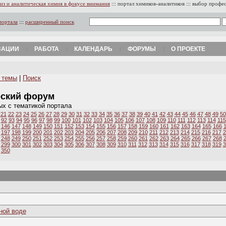
из и аналитическая химия в фокусе внимания
:::
портал химиков-аналитиков
:::
выбор профе
портала
:::
расширенный поиск
ЗАЦИИ
РАБОТА
КАЛЕНДАРЬ
ФОРУМЫ
О ПРОЕКТЕ
 темы
|
Поиск
еский форум
ых с тематикой портала
21
22
23
24
25
26
27
28
29
30
31
32
33
34
35
36
37
38
39
40
41
42
43
44
45
46
47
48
49
50
92
93
94
95
96
97
98
99
100
101
102
103
104
105
106
107
108
109
110
111
112
113
114
115
146
147
148
149
150
151
152
153
154
155
156
157
158
159
160
161
162
163
164
165
166
197
198
199
200
201
202
203
204
205
206
207
208
209
210
211
212
213
214
215
216
217
2
248
249
250
251
252
253
254
255
256
257
258
259
260
261
262
263
264
265
266
267
268
299
300
301
302
303
304
305
306
307
308
309
310
311
312
313
314
315
316
317
318
319
3
350
ной воде