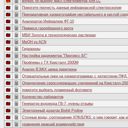
вопрос по выбору масс-спектрометра для LC
Помогите прочесть данные инфракрасной спектроскопии
Препаративная хроматография нестабильного в кислой сре
Анализатор Инфралюм ФТ-10
Примеси газообразного азота
МВИ Золота в технологических растворах
MeOH vs ACN
Гидразоны
Настройка радиометра "Прогресс БГ"
Проблемы с ГХ Кристалл 2000М
Анализ ВЭЖХ цинка пиритиона
Отрицательные пики на хроматограммах с детектором ПФД
Определение серосодержащих соединений на Кристалл-20
помогите выбрать пламенный фотометр
Количество лаборантов
Генератор водорода ГВ-7, нужны отзывы
Электронный дозатор Biohit Proline
Сточные воды, соотношение ХПК/БПК5: о чем говорит, как 
уравнения реакций взаимодействия