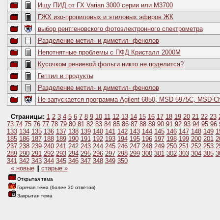
Ищу ПИД от ГХ Varian 3000 серии или М3700
ГЖХ изо-пропиловых и этиловых эфиров ЖК
выбор рентгеновского фотоэлектронного спектрометра
Разделение метил- и диметил- фенолов
Непотнятные проблемы с ПФД Кристалл 2000М
Кусочком рениевой фольги никто не поделится?
Гептил и продукты
Разделение метил- и диметил- фенолов
Не запускается программа Agilent 6850, MSD 5975C, MSD-C
Страницы:
1
2
3
4
5
6
7
8
9
10
11
12
13
14
15
16
17
18
19
20
21
22
23
73
74
75
76
77
78
79
80
81
82
83
84
85
86
87
88
89
90
91
92
93
94
95
96
133
134
135
136
137
138
139
140
141
142
143
144
145
146
147
148
149
1
185
186
187
188
189
190
191
192
193
194
195
196
197
198
199
200
201
2
237
238
239
240
241
242
243
244
245
246
247
248
249
250
251
252
253
2
289
290
291
292
293
294
295
296
297
298
299
300
301
302
303
304
305
3
341
342
343
344
345
346
347
348
349
350
« новые
||
старые »
Открытая тема
Горячая тема (более 30 ответов)
Закрытая тема