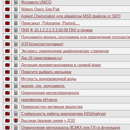
Фотометр UNICO
Waters Oasis Sep-Pak
Agilent Chemstation для обработки MSD файлов от 5973
Проксанол, Poloxamer, Pluronic…
ПНД Ф 16.1:2.2:2.3:3.62-09 ПАУ в почвах
Подскажите модель плотномера для определения плотности
ДЭТА(диэтилтолуамид)
Экспресс определение анаболических стероидов
Даг-16 (неисправность)
Детекция монометаноламина в газовой фазе
Помогите выбрать мельницу
Мутность водопроводной воды
анализ, где, подскажите.
Определение метоксипропанола
приобретем рН-метр
Поверхностно–активные вещества
Стабильность работы анализатора H2SAnalyser
Высокая базовая линия у ДЭЗ
Определение метконазола (ВЭЖХ или ГХ) в фунгициде