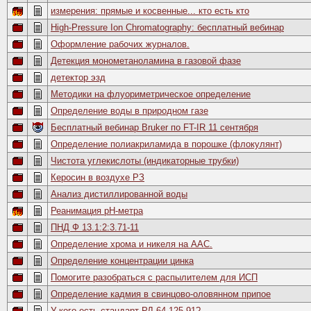
измерения: прямые и косвенные... кто есть кто
High-Pressure Ion Chromatography: бесплатный вебинар
Оформление рабочих журналов.
Детекция монометаноламина в газовой фазе
детектор эзд
Методики на флуориметрическое определение
Определение воды в природном газе
Бесплатный вебинар Bruker по FT-IR 11 сентября
Определение полиакриламида в порошке (флокулянт)
Чистота углекислоты (индикаторные трубки)
Керосин в воздухе РЗ
Анализ дистиллированной воды
Реанимация pH-метра
ПНД Ф 13.1:2:3.71-11
Определение хрома и никеля на ААС.
Определение концентрации цинка
Помогите разобраться с распылителем для ИСП
Определение кадмия в свинцово-оловянном припое
У кого есть стандарт РД-64-125-91?