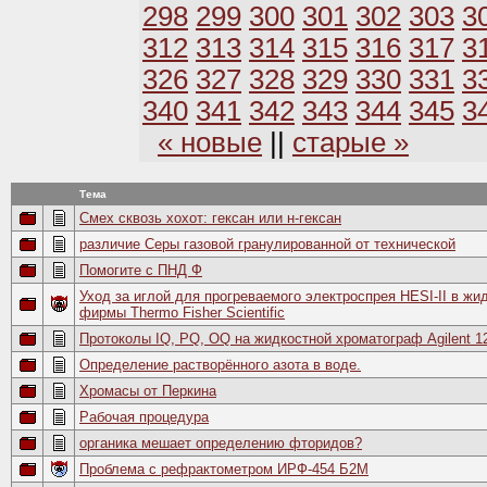
298
299
300
301
302
303
3
312
313
314
315
316
317
3
326
327
328
329
330
331
3
340
341
342
343
344
345
3
« новые
||
старые »
Тема
Смех сквозь хохот: гексан или н-гексан
различие Серы газовой гранулированной от технической
Помогите с ПНД Ф
Уход за иглой для прогреваемого электроспрея HESI-II в жи
фирмы Thermo Fisher Scientific
Протоколы IQ, PQ, OQ на жидкостной хроматограф Agilent 1
Определение растворённого азота в воде.
Хромасы от Перкина
Рабочая процедура
органика мешает определению фторидов?
Проблема с рефрактометром ИРФ-454 Б2М