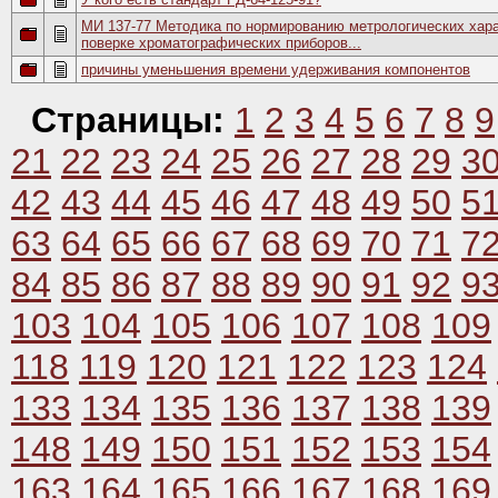
МИ 137-77 Методика по нормированию метрологических хара
поверке хроматографических приборов...
причины уменьшения времени удерживания компонентов
Страницы:
1
2
3
4
5
6
7
8
9
21
22
23
24
25
26
27
28
29
3
42
43
44
45
46
47
48
49
50
5
63
64
65
66
67
68
69
70
71
7
84
85
86
87
88
89
90
91
92
9
103
104
105
106
107
108
109
118
119
120
121
122
123
124
133
134
135
136
137
138
139
148
149
150
151
152
153
154
163
164
165
166
167
168
169