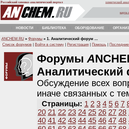
Российский химико-аналитический портал
химический анал
карта 
НОВОСТИ
БИБЛИОТЕКА
ОБОРУДОВАНИЕ
ОРГАНИ
A
NCHEM.RU
»
Форумы
» 1. Аналитический форум ...
Список форумов
|
Войти в систему
|
Регистрация
|
Помощь
|
Последние
Форумы
A
NCHE
Аналитический
Обсуждение всех вопр
иначе связанных с те
Страницы:
1
2
3
4
5
6
7
20
21
22
23
24
25
26
27
28
40
41
42
43
44
45
46
47
48
60
61
62
63
64
65
66
67
68