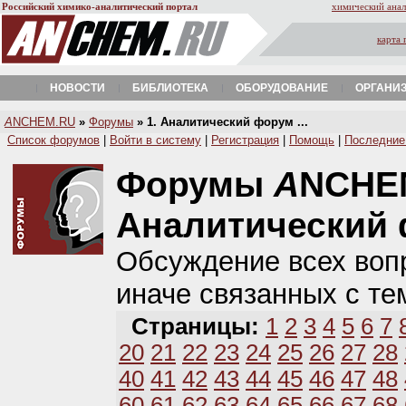
Российский химико-аналитический портал
химический анал
карта 
НОВОСТИ
БИБЛИОТЕКА
ОБОРУДОВАНИЕ
ОРГАНИ
A
NCHEM.RU
»
Форумы
» 1. Аналитический форум ...
Список форумов
|
Войти в систему
|
Регистрация
|
Помощь
|
Последние
Форумы
A
NCHE
Аналитический
Обсуждение всех вопр
иначе связанных с те
Страницы:
1
2
3
4
5
6
7
20
21
22
23
24
25
26
27
28
40
41
42
43
44
45
46
47
48
60
61
62
63
64
65
66
67
68