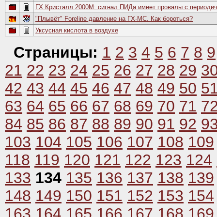
ГХ Кристалл 2000М: сигнал ПИДа имеет провалы с периоди
"Плывёт" Foreline давление на ГХ-МС. Как бороться?
Уксусная кислота в воздухе
Страницы:
1
2
3
4
5
6
7
8
9
21
22
23
24
25
26
27
28
29
3
42
43
44
45
46
47
48
49
50
5
63
64
65
66
67
68
69
70
71
7
84
85
86
87
88
89
90
91
92
9
103
104
105
106
107
108
109
118
119
120
121
122
123
124
133
134
135
136
137
138
139
148
149
150
151
152
153
154
163
164
165
166
167
168
169