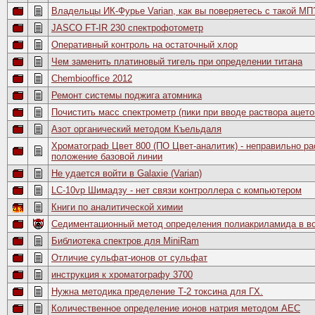
Владельцы ИК-Фурье Varian, как вы поверяетесь с такой МП
JASCO FT-IR 230 спектрофотометр
Оперативный контроль на остаточный хлор
Чем заменить платиновый тигель при определении титана
Chembiooffice 2012
Ремонт системы поджига атомника
Почистить масс спектрометр (пики при вводе раствора ацето
Азот органический методом Къельдаля
Хроматограф Цвет 800 (ПО Цвет-аналитик) - неправильно ра
положение базовой линии
Не удается войти в Galaxie (Varian)
LC-10vp Шимадзу - нет связи контроллера с компьютером
Книги по аналитической химии
Cедиментационный метод определения полиакриламида в в
Библиотека спектров для MiniRam
Отличие сульфат-ионов от сульфат
инструкция к хроматографу 3700
Нужна методика пределение Т-2 токсина для ГХ.
Количественное определение ионов натрия методом АЕС