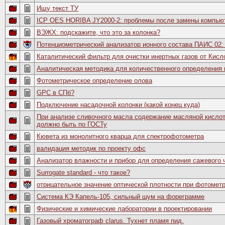
Ищу текст ТУ
ICP OES HORIBA JY2000-2: проблемы после замены компью
ВЭЖХ: подскажите, что это за колонка?
Потенциометрический анализатор ионного состава ПАИС 02: 
Каталитический фильтр для очистки инертных газов от Кисл
Аналитическая методика для количественного определения 
Фотометрическое определение олова
GPC в СПб?
Подключение насадочной колонки (какой конец куда)
При анализе сливочного масла содержание масляной кисло
должно быть по ГОСТу
Кювета из монолитного кварца для спектрофотометра
валидация методик по проекту офс
Анализатор влажности и прибор для определения сажевого 
Surrogate standard - что такое?
отрицательное значение оптической плотности при фотомет
Система КЭ Капель-105, сильный шум на фореграмме
Физические и химические лаборатории в проектировании
Газовый хроматограф clarus. Тухнет пламя пид.