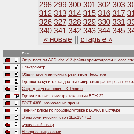
298
299
300
301
302
303
3
312
313
314
315
316
317
3
326
327
328
329
330
331
3
340
341
342
343
344
345
3
« новые
||
старые »
Тема
Открывает ли ACDLabs v12 файлы хроматограмм и масс сп
Спектрометр
Общий азот и аммоний с реактивом Несслера
Где можно купить стандартные спиртовые растворы а-токоф
Софт для управления ГХ Thermo
Где купить вискозиметр стеклянный ВПЖ 2?
ГОСТ 4388: разбавление пробы
Тренинг курсы по пробоподготовке к ВЭЖХ в Октябре
Электролитический ключ 1Е5.184.412
сушильный шкаф
Неводное титрование