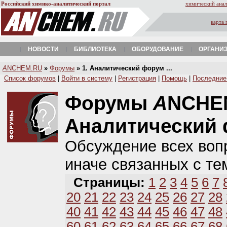
Российский химико-аналитический портал
химический анал
карта 
НОВОСТИ
БИБЛИОТЕКА
ОБОРУДОВАНИЕ
ОРГАНИ
A
NCHEM.RU
»
Форумы
» 1. Аналитический форум ...
Список форумов
|
Войти в систему
|
Регистрация
|
Помощь
|
Последние
Форумы
A
NCHE
Аналитический
Обсуждение всех вопр
иначе связанных с те
Страницы:
1
2
3
4
5
6
7
20
21
22
23
24
25
26
27
28
40
41
42
43
44
45
46
47
48
60
61
62
63
64
65
66
67
68