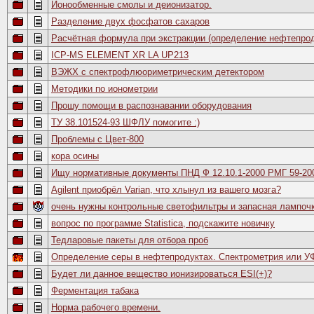
Ионообменные смолы и деионизатор.
Разделение двух фосфатов сахаров
Расчётная формула при экстракции (определение нефтепрод
ICP-MS ELEMENT XR LA UP213
ВЭЖХ с спектрофлюориметрическим детектором
Методики по ионометрии
Прошу помощи в распознавании оборудования
ТУ 38.101524-93 ШФЛУ помогите :)
Проблемы с Цвет-800
кора осины
Ищу нормативные документы ПНД Ф 12.10.1-2000 РМГ 59-20
Agilent приобрёл Varian, что хлынул из вашего мозга?
очень нужны контрольные светофильтры и запасная лампочк
вопрос по программе Statistica, подскажите новичку
Тедларовые пакеты для отбора проб
Определение серы в нефтепродуктах. Спектрометрия или У
Будет ли данное вещество ионизироваться ESI(+)?
Ферментация табака
Норма рабочего времени.