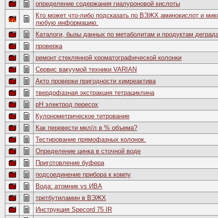
определение содержания гиалуроновой кислоты
Кто может что-либо подсказать по ВЭЖХ аминокислот и мик
любую информацию.
Каталоги, бызы данных по метаболитам и продуктам деград
проверка
ремонт стеклянной хроматографической колонки
Сервис вакуумой техники VARIAN
Акто проверки пригодности химреактива
твердофазная экстракция тетрациклина
рH электрод пересох
Кулонометрическое титрование
Как перевести мкл/л в % объема?
Тестирование прямофазных колонок.
Определение цинка в сточной воде
Приготовление буфера
подсоединение прибора к компу
Вода: атомник vs ИВА
третбутиламин в ВЭЖХ
Инструкция Specord 75 IR