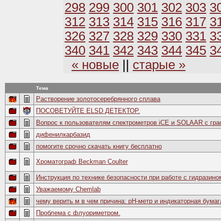
298
299
300
301
302
303
3
312
313
314
315
316
317
3
326
327
328
329
330
331
3
340
341
342
343
344
345
3
« новые
||
старые »
Тема
Растворение золотосеребрянного сплава
ПОСОВЕТУЙТЕ ELSD ДЕТЕКТОР.
Вопрос к пользователям спектрометров iCE и SOLAAR с гр
дифенилкарбазид
помогите срочно скачать книгу бесплатно
Хроматограф Beckman Coulter
Инструкция по технике безопасности при работе с гидразино
Уважаемому Chemlab
чему верить м в чем причина: рН-метр и индикаторная бумаг
Проблема с флуориметром.