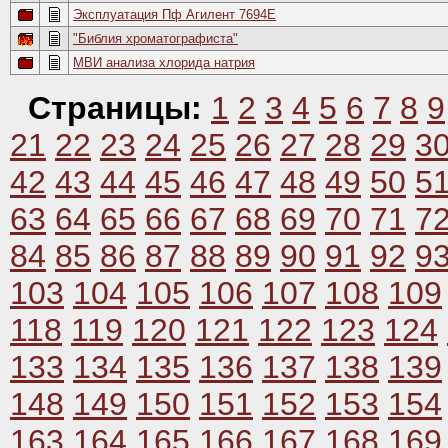
Эксплуатация Пф Агилент 7694Е
"Библия хроматографиста"
МВИ анализа хлорида натрия
Страницы:
1
2
3
4
5
6
7
8
9
21
22
23
24
25
26
27
28
29
3
42
43
44
45
46
47
48
49
50
5
63
64
65
66
67
68
69
70
71
7
84
85
86
87
88
89
90
91
92
9
103
104
105
106
107
108
109
118
119
120
121
122
123
124
133
134
135
136
137
138
139
148
149
150
151
152
153
154
163
164
165
166
167
168
169