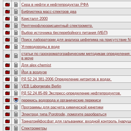
Сера в нефти и нефтепродуктах РФА
Библиотека масс-спектров два
Кристалл 2000
Рентгенофлюорисцентный спектрометр.
Выбор источника бесперебойного питания (ИБП)
Поиск лаборатории для анализа цефепима на присутствие 
Углеводороды в воде
статьи по газохроматографическим методикам определения
в моче
Для alex-chemist
Йод в воздузе
РД 52.24.381-2006 Определение нитритов в водах.
VEB Laborgerate Berlin
РД 52.24.85-89 Экспресс-определение нефтепродуктов.
перекись водорода и органические перекиси
Программы для расчета химической кинетики
Электрод типа Porotrode, помогите разобраться
Тринатрийфосфат для гальваники: входной контроль (наруш
Спектрометры