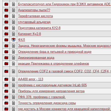
Бутилокситолуол или Гидрохинон при ВЭЖХ витаминов ADE
Анализаторы пыли??
Терефталевая кислота
глутаровый альдегид
Подготовка катионита КУ2-8
Катионит Ку2-8
ФХЛ
Задача. Неорганические формы мышьяка. Морские водоросл
Определение бора в питьевой и природной воде
Деионизированная вода
реакции Прилежаевa в определении олефинов
Определение COF2 в газовой смеси COF2, CO2, CF4, C2F4, 
AA400 error - 113
проблема с кислородным датчиком InLab 605
Приборы для измерения направления ветра
ПФА 378. проблема с горелкой.
Точность определения диоксида серы
где достать в Москве коннектор для кварцевой капиллярной