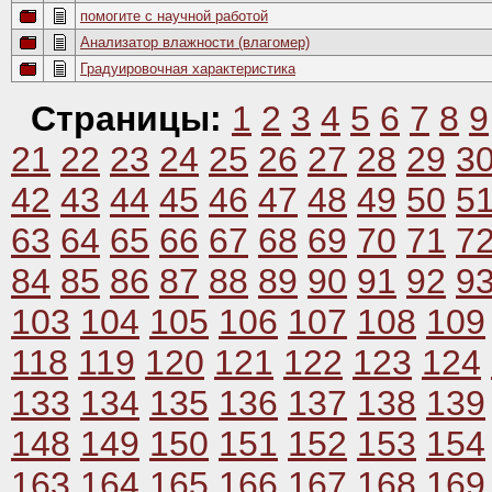
помогите с научной работой
Анализатор влажности (влагомер)
Градуировочная характеристика
Страницы:
1
2
3
4
5
6
7
8
9
21
22
23
24
25
26
27
28
29
3
42
43
44
45
46
47
48
49
50
5
63
64
65
66
67
68
69
70
71
7
84
85
86
87
88
89
90
91
92
9
103
104
105
106
107
108
109
118
119
120
121
122
123
124
133
134
135
136
137
138
139
148
149
150
151
152
153
154
163
164
165
166
167
168
169