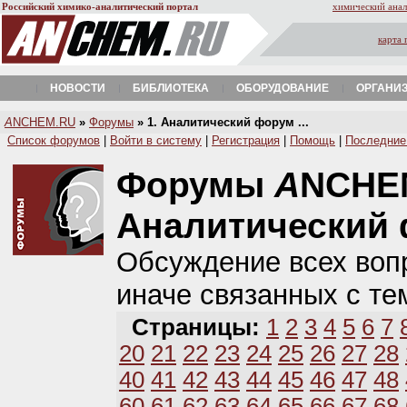
Российский химико-аналитический портал
химический анал
карта 
НОВОСТИ
БИБЛИОТЕКА
ОБОРУДОВАНИЕ
ОРГАНИ
A
NCHEM.RU
»
Форумы
» 1. Аналитический форум ...
Список форумов
|
Войти в систему
|
Регистрация
|
Помощь
|
Последние
Форумы
A
NCHE
Аналитический
Обсуждение всех вопр
иначе связанных с те
Страницы:
1
2
3
4
5
6
7
20
21
22
23
24
25
26
27
28
40
41
42
43
44
45
46
47
48
60
61
62
63
64
65
66
67
68