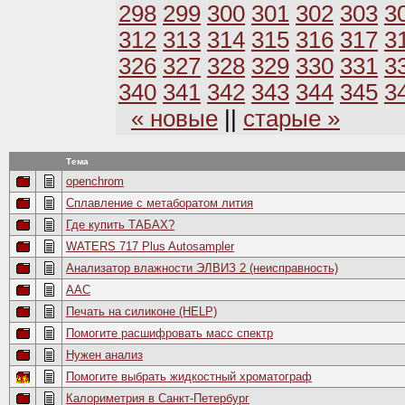
298
299
300
301
302
303
3
312
313
314
315
316
317
3
326
327
328
329
330
331
3
340
341
342
343
344
345
3
« новые
||
старые »
Тема
openchrom
Сплавление с метаборатом лития
Где купить ТАБАХ?
WATERS 717 Plus Autosampler
Анализатор влажности ЭЛВИЗ 2 (неисправность)
ААС
Печать на силиконе (HELP)
Помогите расшифровать масс спектр
Нужен анализ
Помогите выбрать жидкостный хроматограф
Калориметрия в Санкт-Петербург