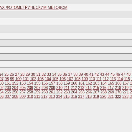
АХ ФОТОМЕТРИЧЕСКИМ МЕТОДОМ
24
25
26
27
28
29
30
31
32
33
34
35
36
37
38
39
40
41
42
43
44
45
46
47
48
97
98
99
100
101
102
103
104
105
106
107
108
109
110
111
112
113
114
115
50
151
152
153
154
155
156
157
158
159
160
161
162
163
164
165
166
167
1
02
203
204
205
206
207
208
209
210
211
212
213
214
215
216
217
218
219
2
54
255
256
257
258
259
260
261
262
263
264
265
266
267
268
269
270
271
2
06
307
308
309
310
311
312
313
314
315
316
317
318
319
320
321
322
323
3