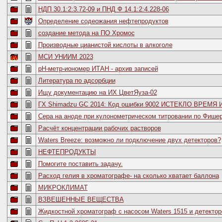
НДП 30.1:2:3.72-09 и ПНД Ф 14.1:2:4.228-06
Определение содеожания нефтепродуктов
создание метода на ПО Хромос
Производные цианистой кислоты в алкоголе
МСИ УНИИМ 2023
рН-метр-иономер ИТАН - архив записей
Литература по адсорбции
Ищу документацию на ИХ ЦветЯуза-02
ГХ Shimadzu GC 2014: Код ошибки 9002 ИСТЕКЛО ВРЕ
Сера на аноде при кулонометрическом титровании по Фише
Расчёт концентрации рабочих растворов
Waters Breeze: возможно ли подключение двух детекторов?
НЕФТЕПРОДУКТЫ
Помогите поставить задачу.
Расход гелия в хроматографе- на сколько хватает баллона
МИКРОКЛИМАТ
ВЗВЕШЕННЫЕ ВЕЩЕСТВА
Жидкостной хроматограф с насосом Waters 1515 и детектор