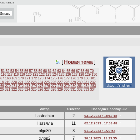
ссионалов
[
Новая тема
]
51
52
53
54
55
56
57
58
59
60
61
62
63
64
65
66
67
68
69
70
116
117
118
119
120
121
122
123
124
125
126
127
128
129
130
167
168
169
170
171
172
173
174
175
176
177
178
179
180
181
18
219
220
221
222
223
224
225
226
227
228
229
230
231
232
269
270
271
272
273
274
275
276
277
278
279
280
281
282
283
20
321
322
323
324
325
326
327
328
329
330
331
332
333
334
Автор
Ответов
Последнее сообщение
Lastochka
2
03.12.2023 : 18:42:18
*
Натэлла
11
02.12.2023 : 17:06:48
*
olga80
3
01.12.2023 : 1:20:52
*
хлор2
7
30.11.2023 : 13:23:35
*