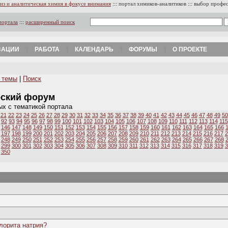
из и аналитическая химия в фокусе внимания
:::
портал химиков-аналитиков
:::
выбор профе
портала
:::
расширенный поиск
ЗАЦИИ
РАБОТА
КАЛЕНДАРЬ
ФОРУМЫ
О ПРОЕКТЕ
 темы
|
Поиск
еский форум
ых с тематикой портала
21
22
23
24
25
26
27
28
29
30
31
32
33
34
35
36
37
38
39
40
41
42
43
44
45
46
47
48
49
50
92
93
94
95
96
97
98
99
100
101
102
103
104
105
106
107
108
109
110
111
112
113
114
115
146
147
148
149
150
151
152
153
154
155
156
157
158
159
160
161
162
163
164
165
166
197
198
199
200
201
202
203
204
205
206
207
208
209
210
211
212
213
214
215
216
217
2
248
249
250
251
252
253
254
255
256
257
258
259
260
261
262
263
264
265
266
267
268
299
300
301
302
303
304
305
306
307
308
309
310
311
312
313
314
315
316
317
318
319
3
350
лорита натрия?