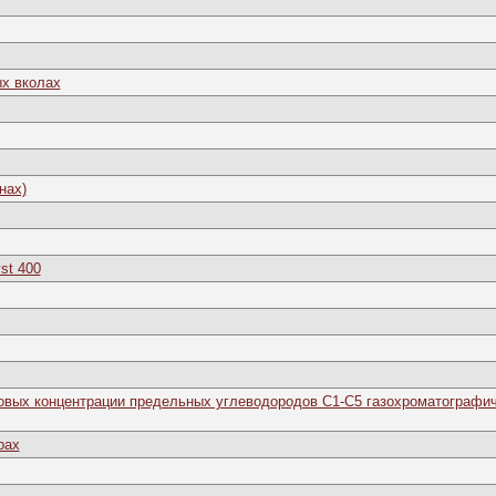
ых вколах
нах)
st 400
совых концентрации предельных углеводородов С1-С5 газохроматографи
рах