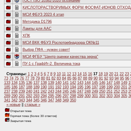
ГОСТ ISO 10382-2020 осознание
КИСЛОТОРАСТВОРИМЫХ ФОРМ ФОСФАТ-ИОНОВ ОТХОД
МСИ ФБУЗ 2023 4 этап
Методика D1796
Лампы для ААС
ХПК
МСИ ВКК ФБУЗ Роспотребнадзора ОК№11
Выбор ПФА - нужен совет!
МСИ ФГБУ "Центр оценки качества зерна"
ПУ-1 с ГрафИт-2. Величина тока
Страницы:
1
2
3
4
5
6
7
8
9
10
11
12
13
14
15
16
17
18
19
20
21
22
23
73
74
75
76
77
78
79
80
81
82
83
84
85
86
87
88
89
90
91
92
93
94
95
96
133
134
135
136
137
138
139
140
141
142
143
144
145
146
147
148
149
1
185
186
187
188
189
190
191
192
193
194
195
196
197
198
199
200
201
2
237
238
239
240
241
242
243
244
245
246
247
248
249
250
251
252
253
2
289
290
291
292
293
294
295
296
297
298
299
300
301
302
303
304
305
3
341
342
343
344
345
346
347
348
349
350
« новые
||
старые »
Открытая тема
Горячая тема (более 30 ответов)
Закрытая тема