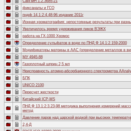
СанПиН 1.2.3685-21
фиксаналы и ГСО
пндф 14.1:2:4.48-96 издание 2011г
Ионная хроматография: непостоянные результаты при разн
Увеличилось время удерживания пиков ВЭЖХ
работа на ГХ-1000 Хромос
Определение сульфатов в воде по ПНД Ф 14.1:2.159-2000
Модификаторы матрицы в ААС (определение металлов в ви
МУ 4945-88
Газоплотный шприц 2,5 мл
Неисправность атомно-абсорбционного спектрометра AAnaly
БПК
UNICO 2100
Пересчет жесткости
Китайский ICP-MS
ПНД Ф 13.1:2:3.23-98 методика выполнения измерений мас
метод
Давление паров над царской водкой при высоких температу
2,4-Д