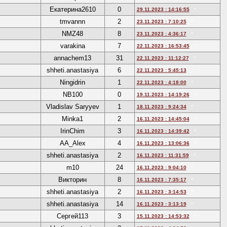
Екатерина2610
0
29.11.2023 : 14:16:55
*
tmvannn
2
23.11.2023 : 7:10:25
*
NMZ48
8
23.11.2023 : 4:36:17
*
varakina
7
22.11.2023 : 16:53:45
*
annachem13
31
22.11.2023 : 11:12:27
*
shheti.anastasiya
6
22.11.2023 : 5:45:13
*
Ningidrin
1
22.11.2023 : 4:18:00
*
NB100
0
19.11.2023 : 14:19:26
*
Vladislav Saryyev
1
18.11.2023 : 9:24:34
*
Minka1
2
16.11.2023 : 14:45:04
*
IrinChim
3
16.11.2023 : 14:39:42
*
AA_Alex
4
16.11.2023 : 13:06:36
*
shheti.anastasiya
2
16.11.2023 : 11:31:59
*
m10
24
16.11.2023 : 9:04:10
*
Викторин
8
16.11.2023 : 7:35:17
*
shheti.anastasiya
2
16.11.2023 : 3:14:53
*
shheti.anastasiya
14
16.11.2023 : 3:13:19
*
Сергей113
3
15.11.2023 : 14:53:32
*