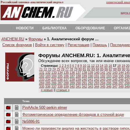
Российский химико-аналитический портал
химический анал
карта 
НОВОСТИ
БИБЛИОТЕКА
ОБОРУДОВАНИЕ
ОРГАНИ
A
NCHEM.RU
»
Форумы
» 1. Аналитический форум ...
Список форумов
|
Войти в систему
|
Регистрация
|
Помощь
|
Последние
Форумы
A
NCHEM.RU:
1. Аналитич
Обсуждение всех вопросов, так или иначе связанн
Страницы:
1
2
3
4
5
6
7
8
9
10
11
12
13
14
15
16
17
18
19
20
71
72
73
74
75
76
77
78
79
80
81
82
83
84
85
86
87
88
89
90
91
131
132
133
134
135
136
137
138
139
140
141
142
143
144
145
182
183
184
185
186
187
188
189
190
191
192
193
194
195
196
233
234
235
236
237
238
239
240
241
242
243
244
245
246
247
284
285
286
287
288
289
290
291
292
293
294
295
296
297
298
335
336
337
338
339
340
341
342
343
344
345
346
347
348
349
« новые
||
старые »
Тема
PinAAcle 500 perkin elmer
Фотометрическое определение фторидов в сточной воде
№5886-91
Можно ли произвести анализ на жесткость в растворе гипох