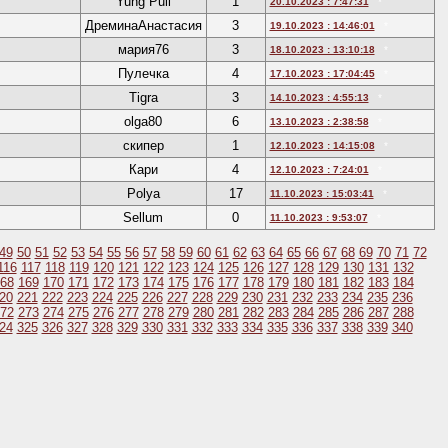
Yung Pull
1
20.10.2023 : 7:47:31
*
ДреминаАнастасия
3
19.10.2023 : 14:46:01
*
мария76
3
18.10.2023 : 13:10:18
*
Пулечка
4
17.10.2023 : 17:04:45
*
Tigra
3
14.10.2023 : 4:55:13
*
olga80
6
13.10.2023 : 2:38:58
*
скипер
1
12.10.2023 : 14:15:08
*
Кари
4
12.10.2023 : 7:24:01
*
Polya
17
11.10.2023 : 15:03:41
*
Sellum
0
11.10.2023 : 9:53:07
*
49
50
51
52
53
54
55
56
57
58
59
60
61
62
63
64
65
66
67
68
69
70
71
72
116
117
118
119
120
121
122
123
124
125
126
127
128
129
130
131
132
68
169
170
171
172
173
174
175
176
177
178
179
180
181
182
183
184
20
221
222
223
224
225
226
227
228
229
230
231
232
233
234
235
236
72
273
274
275
276
277
278
279
280
281
282
283
284
285
286
287
288
24
325
326
327
328
329
330
331
332
333
334
335
336
337
338
339
340