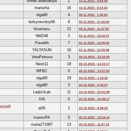
shheti.anastasiya
2
15.11.2023 : 4:04:58
*
marusha
16
13.11.2023 : 8:13:24
*
olga80
4
08.11.2023 : 1:30:03
*
bolsynevskiy66
8
05.11.2023 : 21:26:30
*
hisamazu
21
05.11.2023 : 11:47:51
*
NMZ48
3
02.11.2023 : 18:02:07
*
Paveltih
7
01.11.2023 : 14:09:44
*
YALTASUN
16
01.11.2023 : 12:29:38
*
VeraPetrova
3
29.10.2023 : 15:32:50
*
Nesti11
18
26.10.2023 : 14:23:17
*
WFBC
0
26.10.2023 : 13:07:53
*
olga80
19
24.10.2023 : 1:18:32
*
olga80
3
24.10.2023 : 0:34:07
*
LadyInLab
11
23.10.2023 : 22:01:59
*
IVA
5
23.10.2023 : 10:08:17
*
ческий
ai05
1
23.10.2023 : 8:58:25
*
IvanovPA
5
20.10.2023 : 13:24:10
*
maria271987
13
20.10.2023 : 11:07:15
*