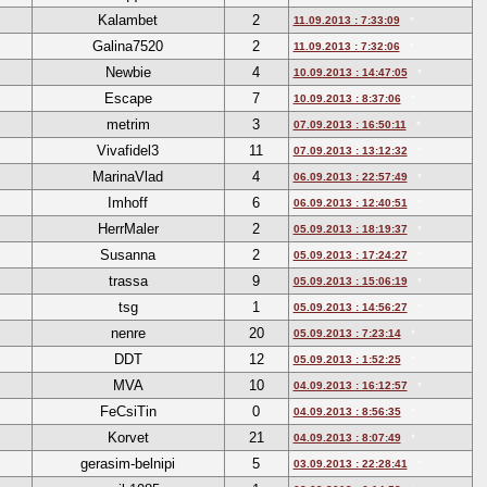
Kalambet
2
11.09.2013 : 7:33:09
*
Galina7520
2
11.09.2013 : 7:32:06
*
Newbie
4
10.09.2013 : 14:47:05
*
Escape
7
10.09.2013 : 8:37:06
*
metrim
3
07.09.2013 : 16:50:11
*
Vivafidel3
11
07.09.2013 : 13:12:32
*
MarinaVlad
4
06.09.2013 : 22:57:49
*
Imhoff
6
06.09.2013 : 12:40:51
*
HerrMaler
2
05.09.2013 : 18:19:37
*
Susanna
2
05.09.2013 : 17:24:27
*
trassa
9
05.09.2013 : 15:06:19
*
tsg
1
05.09.2013 : 14:56:27
*
nenre
20
05.09.2013 : 7:23:14
*
DDT
12
05.09.2013 : 1:52:25
*
MVA
10
04.09.2013 : 16:12:57
*
FeCsiTin
0
04.09.2013 : 8:56:35
*
Korvet
21
04.09.2013 : 8:07:49
*
gerasim-belnipi
5
03.09.2013 : 22:28:41
*