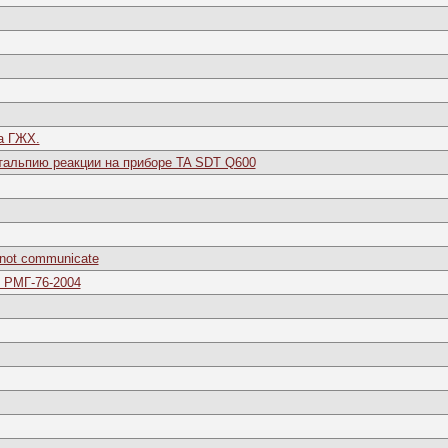
а ГЖХ.
нтальпию реакции на приборе TA SDT Q600
not communicate
 РМГ-76-2004