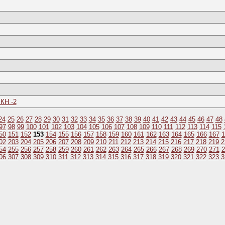
КН -2
24
25
26
27
28
29
30
31
32
33
34
35
36
37
38
39
40
41
42
43
44
45
46
47
48
97
98
99
100
101
102
103
104
105
106
107
108
109
110
111
112
113
114
115
50
151
152
153
154
155
156
157
158
159
160
161
162
163
164
165
166
167
1
02
203
204
205
206
207
208
209
210
211
212
213
214
215
216
217
218
219
2
54
255
256
257
258
259
260
261
262
263
264
265
266
267
268
269
270
271
2
06
307
308
309
310
311
312
313
314
315
316
317
318
319
320
321
322
323
3