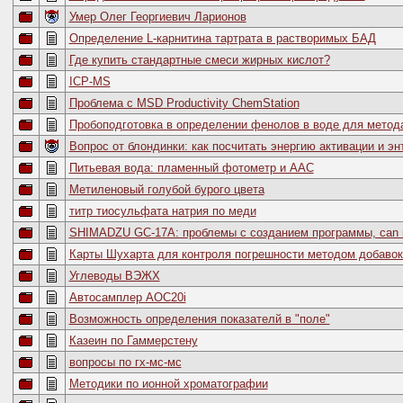
Умер Олег Георгиевич Ларионов
Определение L-карнитина тартрата в растворимых БАД
Где купить стандартные смеси жирных кислот?
ICP-MS
Проблема с MSD Productivity ChemStation
Пробоподготовка в определении фенолов в воде для метод
Вопрос от блондинки: как посчитать энергию активации и э
Питьевая вода: пламенный фотометр и ААС
Метиленовый голубой бурого цвета
титр тиосульфата натрия по меди
SHIMADZU GC-17A: проблемы с созданием программы, can 
Карты Шухарта для контроля погрешности методом добавок
Углеводы ВЭЖХ
Автосамплер AOC20i
Возможность определения показателй в "поле"
Казеин по Гаммерстену
вопросы по гх-мс-мс
Методики по ионной хроматографии