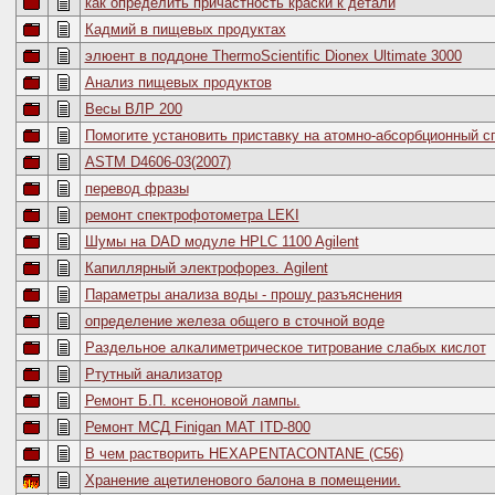
как определить причастность краски к детали
Кадмий в пищевых продуктах
элюент в поддоне ThermoScientific Dionex Ultimate 3000
Анализ пищевых продуктов
Весы ВЛР 200
Помогите установить приставку на атомно-абсорбционный с
ASTM D4606-03(2007)
перевод фразы
ремонт спектрофотометра LEKI
Шумы на DAD модуле HPLC 1100 Agilent
Капиллярный электрофорез. Agilent
Параметры анализа воды - прошу разъяснения
определение железа общего в сточной воде
Раздельное алкалиметрическое титрование слабых кислот
Ртутный анализатор
Ремонт Б.П. ксеноновой лампы.
Ремонт МСД Finigan MAT ITD-800
В чем растворить HEXAPENTACONTANE (C56)
Хранение ацетиленового балона в помещении.