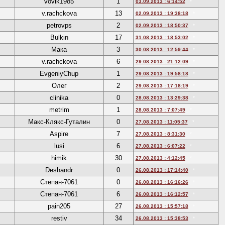
vovik1985
1
03.09.2013 : 6:14:52
*
v.rachckova
13
02.09.2013 : 19:38:18
*
petrovps
2
02.09.2013 : 18:50:37
*
Bulkin
17
31.08.2013 : 18:53:02
*
Мака
3
30.08.2013 : 12:59:44
*
v.rachckova
6
29.08.2013 : 21:12:09
*
EvgeniyChup
1
29.08.2013 : 19:58:18
*
Олег
2
29.08.2013 : 17:18:19
*
clinika
0
28.08.2013 : 13:29:38
*
metrim
1
28.08.2013 : 7:07:49
*
Макс-Клякс-Гуталин
0
27.08.2013 : 11:05:37
*
Aspire
7
27.08.2013 : 8:31:30
*
lusi
6
27.08.2013 : 6:07:22
*
himik
30
27.08.2013 : 4:12:45
*
Deshandr
0
26.08.2013 : 17:14:40
*
Степан-7061
0
26.08.2013 : 16:16:26
*
Степан-7061
6
26.08.2013 : 16:12:57
*
pain205
27
26.08.2013 : 15:57:18
*
restiv
34
26.08.2013 : 15:38:53
*