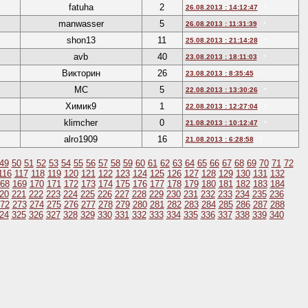
fatuha
2
26.08.2013 : 14:12:47
*
manwasser
5
26.08.2013 : 11:31:39
*
shon13
11
25.08.2013 : 21:14:28
*
avb
40
23.08.2013 : 18:11:03
*
Викторин
26
23.08.2013 : 8:35:45
*
МC
5
22.08.2013 : 13:30:26
*
Химик9
1
22.08.2013 : 12:27:04
*
klimcher
0
21.08.2013 : 10:12:47
*
alro1909
16
21.08.2013 : 6:28:58
*
49
50
51
52
53
54
55
56
57
58
59
60
61
62
63
64
65
66
67
68
69
70
71
72
116
117
118
119
120
121
122
123
124
125
126
127
128
129
130
131
132
68
169
170
171
172
173
174
175
176
177
178
179
180
181
182
183
184
20
221
222
223
224
225
226
227
228
229
230
231
232
233
234
235
236
72
273
274
275
276
277
278
279
280
281
282
283
284
285
286
287
288
24
325
326
327
328
329
330
331
332
333
334
335
336
337
338
339
340