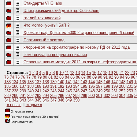
Стандарты VHG labs
Электрохимический детектор Coulochem
галлий технический
Что могло "убить" БаП ?
Хроматограф Кристалл5000.2 странное поведение базовой
Платиновый электрод
хлорбензол на хроматографе по новому РД от 2012 года
Гомогенизация продуктов питания
Освоение новых методик 2012 на жиры и нефтепродукты на 
Страницы:
1
2
3
4
5
6
7
8
9
10
11
12
13
14
15
16
17
18
19
20
21
22
23
73
74
75
76
77
78
79
80
81
82
83
84
85
86
87
88
89
90
91
92
93
94
95
96
133
134
135
136
137
138
139
140
141
142
143
144
145
146
147
148
149
1
185
186
187
188
189
190
191
192
193
194
195
196
197
198
199
200
201
2
237
238
239
240
241
242
243
244
245
246
247
248
249
250
251
252
253
2
289
290
291
292
293
294
295
296
297
298
299
300
301
302
303
304
305
3
341
342
343
344
345
346
347
348
349
350
« новые
||
старые »
Открытая тема
Горячая тема (более 30 ответов)
Закрытая тема