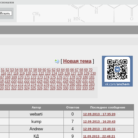
ссионалов
[
Новая тема
]
51
52
53
54
55
56
57
58
59
60
61
62
63
64
65
66
67
68
69
70
116
117
118
119
120
121
122
123
124
125
126
127
128
129
130
167
168
169
170
171
172
173
174
175
176
177
178
179
180
181
18
219
220
221
222
223
224
225
226
227
228
229
230
231
232
269
270
271
272
273
274
275
276
277
278
279
280
281
282
283
20
321
322
323
324
325
326
327
328
329
330
331
332
333
334
Автор
Ответов
Последнее сообщение
webarti
0
12.09.2013 : 17:35:20
*
kump
7
12.09.2013 : 16:20:43
*
Andrew
4
12.09.2013 : 15:45:31
*
КД
9
11.09.2013 : 22:48:21
*