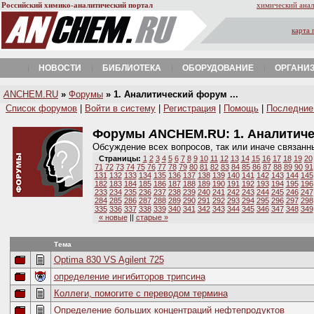
Российский химико-аналитический портал
химический анал
карта 
НОВОСТИ
БИБЛИОТЕКА
ОБОРУДОВАНИЕ
ОРГАНИ
A
NCHEM.RU
»
Форумы
» 1. Аналитический форум ...
Список форумов
|
Войти в систему
|
Регистрация
|
Помощь
|
Последние
Форумы
A
NCHEM.RU:
1. Аналитич
Обсуждение всех вопросов, так или иначе связанн
Страницы:
1
2
3
4
5
6
7
8
9
10
11
12
13
14
15
16
17
18
19
20
71
72
73
74
75
76
77
78
79
80
81
82
83
84
85
86
87
88
89
90
91
131
132
133
134
135
136
137
138
139
140
141
142
143
144
145
182
183
184
185
186
187
188
189
190
191
192
193
194
195
196
233
234
235
236
237
238
239
240
241
242
243
244
245
246
247
284
285
286
287
288
289
290
291
292
293
294
295
296
297
298
335
336
337
338
339
340
341
342
343
344
345
346
347
348
349
« новые
||
старые »
Тема
Optima 830 VS Agilent 725
определение ингибиторов трипсина
Коллеги, помогите с переводом термина
Определение больших концентраций нефтепродуктов