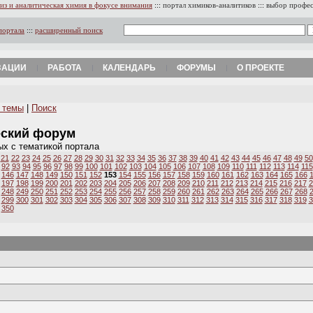
из и аналитическая химия в фокусе внимания
:::
портал химиков-аналитиков
:::
выбор профе
портала
:::
расширенный поиск
ЗАЦИИ
РАБОТА
КАЛЕНДАРЬ
ФОРУМЫ
О ПРОЕКТЕ
 темы
|
Поиск
еский форум
ых с тематикой портала
21
22
23
24
25
26
27
28
29
30
31
32
33
34
35
36
37
38
39
40
41
42
43
44
45
46
47
48
49
50
92
93
94
95
96
97
98
99
100
101
102
103
104
105
106
107
108
109
110
111
112
113
114
115
146
147
148
149
150
151
152
153
154
155
156
157
158
159
160
161
162
163
164
165
166
197
198
199
200
201
202
203
204
205
206
207
208
209
210
211
212
213
214
215
216
217
2
248
249
250
251
252
253
254
255
256
257
258
259
260
261
262
263
264
265
266
267
268
299
300
301
302
303
304
305
306
307
308
309
310
311
312
313
314
315
316
317
318
319
3
350