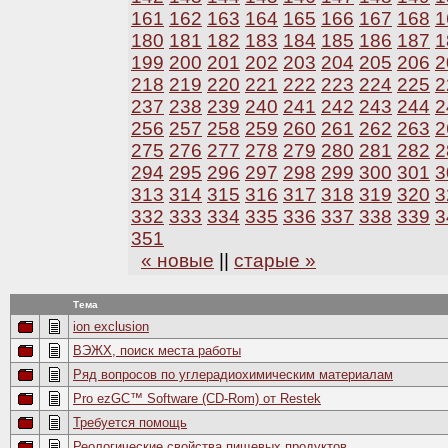
161
162
163
164
165
166
167
168
1
180
181
182
183
184
185
186
187
1
199
200
201
202
203
204
205
206
2
218
219
220
221
222
223
224
225
2
237
238
239
240
241
242
243
244
2
256
257
258
259
260
261
262
263
2
275
276
277
278
279
280
281
282
2
294
295
296
297
298
299
300
301
3
313
314
315
316
317
318
319
320
3
332
333
334
335
336
337
338
339
3
351
« новые
||
старые »
Тема
ion exclusion
ВЭЖХ, поиск места работы
Ряд вопросов по углерадиохимическим материалам
Pro ezGC™ Software (CD-Rom) от Restek
Требуется помощь
Реологические свойства пищевых продуктов