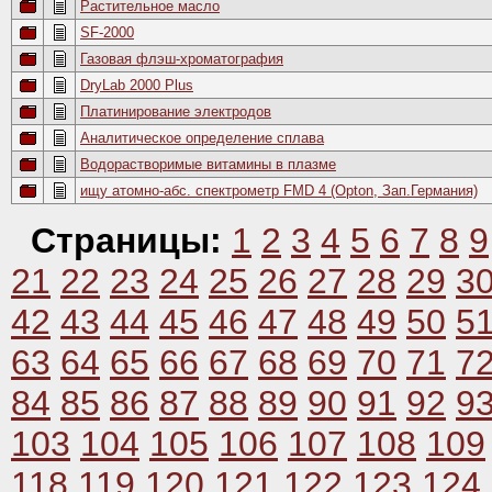
Растительное масло
SF-2000
Газовая флэш-хроматография
DryLab 2000 Plus
Платинирование электродов
Аналитическое определение сплава
Водорастворимые витамины в плазме
ищу атомно-абс. спектрометр FMD 4 (Opton, Зап.Германия)
Страницы:
1
2
3
4
5
6
7
8
9
21
22
23
24
25
26
27
28
29
3
42
43
44
45
46
47
48
49
50
5
63
64
65
66
67
68
69
70
71
7
84
85
86
87
88
89
90
91
92
9
103
104
105
106
107
108
109
118
119
120
121
122
123
124