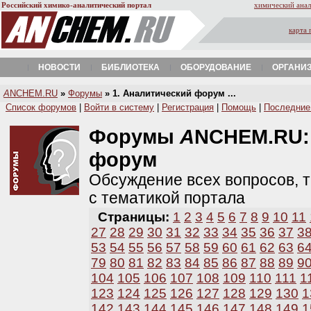
Российский химико-аналитический портал
химический анал
карта 
НОВОСТИ
БИБЛИОТЕКА
ОБОРУДОВАНИЕ
ОРГАНИ
A
NCHEM.RU
»
Форумы
» 1. Аналитический форум ...
Список форумов
|
Войти в систему
|
Регистрация
|
Помощь
|
Последние
Форумы
A
NCHEM.RU
форум
Обсуждение всех вопросов, т
с тематикой портала
Страницы:
1
2
3
4
5
6
7
8
9
10
11
27
28
29
30
31
32
33
34
35
36
37
3
53
54
55
56
57
58
59
60
61
62
63
6
79
80
81
82
83
84
85
86
87
88
89
9
104
105
106
107
108
109
110
111
1
123
124
125
126
127
128
129
130
1
142
143
144
145
146
147
148
149
1