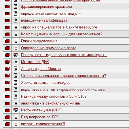
фракционирование крахмала
определение силикатного модуля
повышение квалификации
спрос на специалистов в Санкт-Петербурге
Коэффициенты абсорбции для микотоксинов?
Глюки оборудования
Определение примесей в азоте
Поверхность гидрофобного контакта молекулы...
Металлы и ДНК
Аспирантура в Москве
Стоит ли использовать рециркуляцию элюента?
Хроматограммы пестицидов
поделитесь опытом титрования серной кислоты
Разница между колонками С8 и С18?
аналитика - в сексуальную жизнь
Redox-потенциал (ОВП)
Ряд вопросов по ТСХ
цитрат - количественно?!