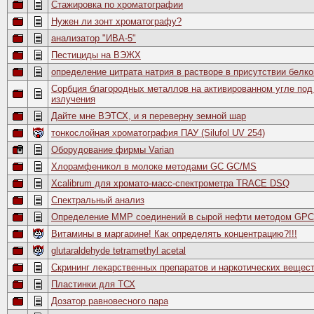
Стажировка по хроматографии
Нужен ли зонт хроматографу?
анализатор "ИВА-5"
Пестициды на ВЭЖХ
определение цитрата натрия в растворе в присутствии белко
Сорбция благородных металлов на активированном угле по
излучения
Дайте мне ВЭТСХ, и я переверну земной шар
тонкослойная хроматография ПАУ (Silufol UV 254)
Оборудование фирмы Varian
Хлорамфеникол в молоке методами GC GC/MS
Xcalibrum для хромато-масс-спектрометра TRACE DSQ
Спектральный анализ
Определение ММР соединений в сырой нефти методом GPC
Витамины в маргарине! Как определять концентрацию?!!!
glutaraldehyde tetramethyl acetal
Скрининг лекарственных препаратов и наркотических вещес
Пластинки для ТСХ
Дозатор равновесного пара