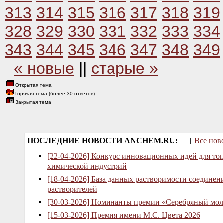
313
314
315
316
317
318
319
328
329
330
331
332
333
334
343
344
345
346
347
348
349
« новые
||
старые »
Открытая тема
Горячая тема (более 30 ответов)
Закрытая тема
ПОСЛЕДНИЕ НОВОСТИ ANCHEM.RU:
[
Все нов
[22-04-2026] Конкурс инновационных идей для то
химической индустрий
[18-04-2026] База данных растворимости соединен
растворителей
[30-03-2026] Номинанты премии «Серебряный мол
[15-03-2026] Премия имени М.С. Цвета 2026