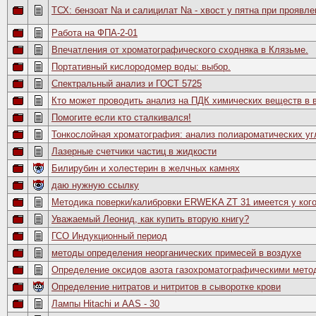
ТСХ: бензоат Na и салицилат Na - хвост у пятна при проявле
Работа на ФПА-2-01
Впечатления от хроматографического сходняка в Клязьме.
Портативный кислородомер воды: выбор.
Спектральный анализ и ГОСТ 5725
Кто может проводить анализ на ПДК химических веществ в 
Помогите если кто сталкивался!
Тонкослойная хроматография: анализ полиароматических у
Лазерные счетчики частиц в жидкости
Билирубин и холестерин в желчных камнях
даю нужную ссылку
Методика поверки/калибровки ERWEKA ZT 31 имеется у ког
Уважаемый Леонид, как купить вторую книгу?
ГСО Индукционный период
методы определения неорганических примесей в воздухе
Определение оксидов азота газохроматографическими мето
Определение нитратов и нитритов в сыворотке крови
Лампы Hitachi и AAS - 30