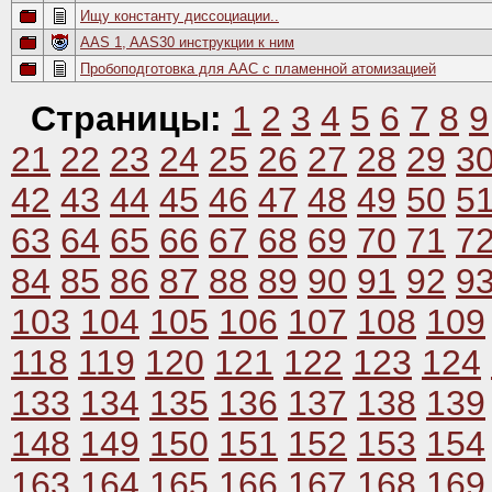
Ищу константу диссоциации..
AAS 1, AAS30 инструкции к ним
Пробоподготовка для ААC с пламенной атомизацией
Страницы:
1
2
3
4
5
6
7
8
9
21
22
23
24
25
26
27
28
29
3
42
43
44
45
46
47
48
49
50
5
63
64
65
66
67
68
69
70
71
7
84
85
86
87
88
89
90
91
92
9
103
104
105
106
107
108
109
118
119
120
121
122
123
124
133
134
135
136
137
138
139
148
149
150
151
152
153
154
163
164
165
166
167
168
169