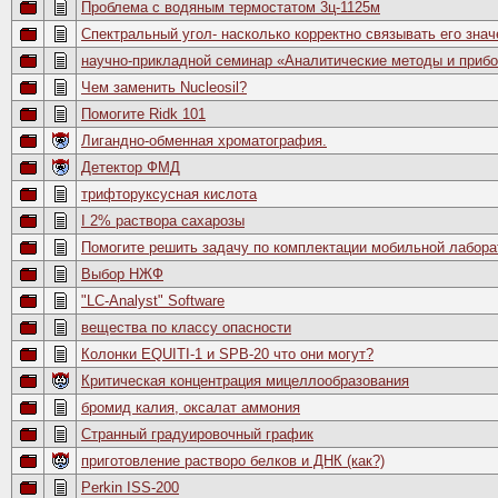
Проблема с водяным термостатом 3ц-1125м
Спектральный угол- насколько корректно связывать его знач
научно-прикладной семинар «Аналитические методы и прибо
Чем заменить Nucleosil?
Помогите Ridk 101
Лигандно-обменная хроматография.
Детектор ФМД
трифторуксусная кислота
I 2% раствора сахарозы
Помогите решить задачу по комплектации мобильной лабора
Выбор НЖФ
"LC-Analyst" Software
вещества по классу опасности
Колонки EQUITI-1 и SPB-20 что они могут?
Критическая концентрация мицеллообразования
бромид калия, оксалат аммония
Странный градуировочный график
приготовление растворо белков и ДНК (как?)
Perkin ISS-200