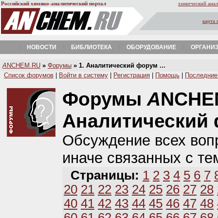
Российский химико-аналитический портал
химический анал
карта 
НОВОСТИ
БИБЛИОТЕКА
ОБОРУДОВАНИЕ
ОРГАНИ
A
NCHEM.RU
»
Форумы
» 1. Аналитический форум ...
Список форумов
|
Войти в систему
|
Регистрация
|
Помощь
|
Последние
Форумы
A
NCHE
Аналитический
Обсуждение всех вопр
иначе связанных с те
Страницы:
1
2
3
4
5
6
7
20
21
22
23
24
25
26
27
28
40
41
42
43
44
45
46
47
48
60
61
62
63
64
65
66
67
68