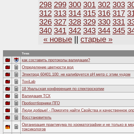
298
299
300
301
302
303
3
312
313
314
315
316
317
3
326
327
328
329
330
331
3
340
341
342
343
344
345
3
« новые
||
старые »
Тема
как составить протоколы валидации?
Определение цветности вод
Электрод 60401.100: не калибруется рН метр с этим чудом
ToxiLab
18 Уральская конференция по спектроскопии
Валидация ТСХ
Пробоотборники ПГО
Люди добрые! - Помогите найти Свойства и качественное о
Восстановитель
Организация практикума по хроматографии и не только в м
токсикологов