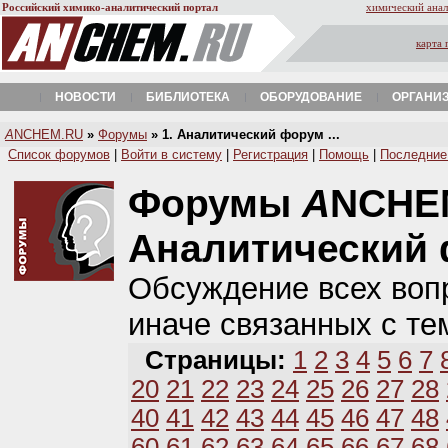
Российский химико-аналитический портал
химический анал
карта 
НОВОСТИ
БИБЛИОТЕКА
ОБОРУДОВАНИЕ
ОРГАНИ
A
NCHEM.RU
»
Форумы
» 1. Аналитический форум ...
Список форумов
|
Войти в систему
|
Регистрация
|
Помощь
|
Последние
Форумы
A
NCHE
Аналитический
Обсуждение всех вопр
иначе связанных с те
Страницы:
1
2
3
4
5
6
7
20
21
22
23
24
25
26
27
28
40
41
42
43
44
45
46
47
48
60
61
62
63
64
65
66
67
68