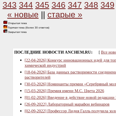
343
344
345
346
347
348
349
« новые
||
старые »
Открытая тема
Горячая тема (более 30 ответов)
Закрытая тема
ПОСЛЕДНИЕ НОВОСТИ ANCHEM.RU:
[
Все нов
[22-04-2026] Конкурс инновационных идей для то
химической индустрий
[18-04-2026] База данных растворимости соединен
растворителей
[30-03-2026] Номинанты премии «Серебряный мол
[15-03-2026] Премия имени М.С. Цвета 2026
[01-02-2026] Введение в действие новой редакции
[26-09-2022] Лабораторный марафон вебинаров
[02-09-2022] Профессор Лидия Галль получила зо