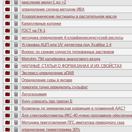
oкисление меди+1 до +2
определение селена методом ИВА
Хлорорганические пестициды в растительном масле
Капиллярные колонки
ГОСТ на ГК-1
методика определения 4-хлорфеноксиуксусной кислоты
Установка АЦП или UV детектора под Xcalibur 1.4
Вопрос по срокам годности титрованных растворов
Metrohm 794 калибровка аналогового входа
НАУЧНЫЕ СТАТЬИ О ФОРМАЗАНАХ И ИХ СВОЙСТАХ
Экспресс-определение аПАВ
Определение серы в янтаре
помогите точно определить сульфат
Литогеохимия
Хочу спросить про трилон Б
Возможна ли зеемановская коррекция в пламенной ААС?
Для спектрофотометра ИКС-40 нужно програмное обеспечен
Методика приготовления ПГС имитатора природного газа
определение триметоприма 30%