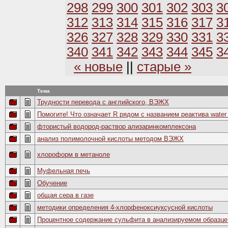
298
299
300
301
302
303
3
312
313
314
315
316
317
3
326
327
328
329
330
331
3
340
341
342
343
344
345
3
« новые
||
старые »
Тема
Трудности перевода с английского, ВЭЖХ
Помогите! Что означает R рядом с названием реактива water
фтористый водород-раствор ализаринкомплексона
анализ полимолочной кислоты методом ВЭЖХ
хлороформ в метаноле
Муфельная печь
Обучение
общая сера в газе
методики определения 4-хлорфеноксиуксусной кислоты
Процентное содержание сульфита в анализируемом образце