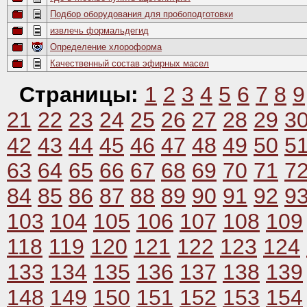
Подбор оборудования для пробоподготовки
извлечь формальдегид
Определение хлороформа
Качественный состав эфирных масел
Страницы:
1
2
3
4
5
6
7
8
9
21
22
23
24
25
26
27
28
29
3
42
43
44
45
46
47
48
49
50
5
63
64
65
66
67
68
69
70
71
7
84
85
86
87
88
89
90
91
92
9
103
104
105
106
107
108
109
118
119
120
121
122
123
124
133
134
135
136
137
138
139
148
149
150
151
152
153
154