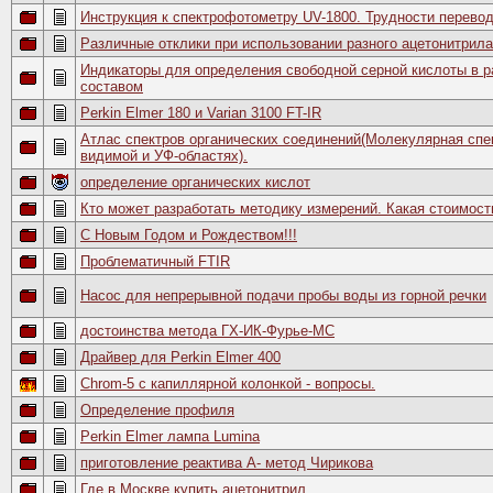
Инструкция к спектрофотометру UV-1800. Трудности перевод
Различные отклики при использовании разного ацетонитрила
Индикаторы для определения свободной серной кислоты в 
составом
Perkin Elmer 180 и Varian 3100 FT-IR
Атлас спектров органических соединений(Молекулярная спе
видимой и УФ-областях).
определение органических кислот
Кто может разработать методику измерений. Какая стоимост
С Новым Годом и Рождеством!!!
Проблематичный FTIR
Насос для непрерывной подачи пробы воды из горной речки
достоинства метода ГХ-ИК-Фурье-МС
Драйвер для Perkin Elmer 400
Chrom-5 с капиллярной колонкой - вопросы.
Определение профиля
Perkin Elmer лампа Lumina
приготовление реактива А- метод Чирикова
Где в Москве купить ацетонитрил