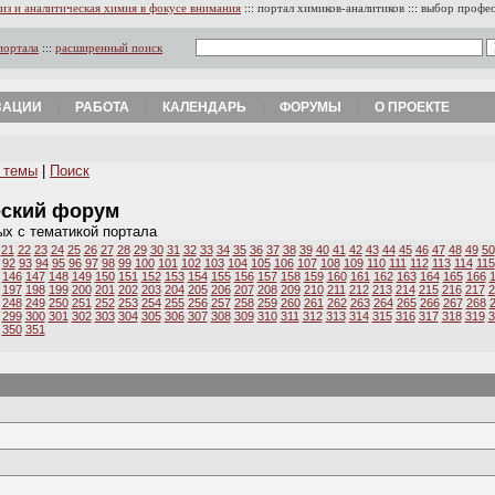
из и аналитическая химия в фокусе внимания
:::
портал химиков-аналитиков
:::
выбор профе
портала
:::
расширенный поиск
ЗАЦИИ
РАБОТА
КАЛЕНДАРЬ
ФОРУМЫ
О ПРОЕКТЕ
 темы
|
Поиск
еский форум
ых с тематикой портала
21
22
23
24
25
26
27
28
29
30
31
32
33
34
35
36
37
38
39
40
41
42
43
44
45
46
47
48
49
50
92
93
94
95
96
97
98
99
100
101
102
103
104
105
106
107
108
109
110
111
112
113
114
115
146
147
148
149
150
151
152
153
154
155
156
157
158
159
160
161
162
163
164
165
166
197
198
199
200
201
202
203
204
205
206
207
208
209
210
211
212
213
214
215
216
217
2
248
249
250
251
252
253
254
255
256
257
258
259
260
261
262
263
264
265
266
267
268
299
300
301
302
303
304
305
306
307
308
309
310
311
312
313
314
315
316
317
318
319
3
350
351