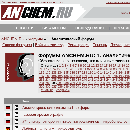
Российский химико-аналитический портал
химический анал
карта 
НОВОСТИ
БИБЛИОТЕКА
ОБОРУДОВАНИЕ
ОРГАНИ
A
NCHEM.RU
»
Форумы
» 1. Аналитический форум ...
Список форумов
|
Войти в систему
|
Регистрация
|
Помощь
|
Последние
Форумы
A
NCHEM.RU:
1. Аналитич
Обсуждение всех вопросов, так или иначе связанн
Страницы:
1
2
3
4
5
6
7
8
9
10
11
12
13
14
15
16
17
18
19
20
71
72
73
74
75
76
77
78
79
80
81
82
83
84
85
86
87
88
89
90
91
131
132
133
134
135
136
137
138
139
140
141
142
143
144
145
182
183
184
185
186
187
188
189
190
191
192
193
194
195
196
233
234
235
236
237
238
239
240
241
242
243
244
245
246
247
284
285
286
287
288
289
290
291
292
293
294
295
296
297
298
335
336
337
338
339
340
341
342
343
344
345
346
347
348
349
« новые
||
старые »
Тема
Анализ кроскармеллозы по Евр.фарм.
Газовая хроматография
УФ спектр, отнерения пиков нитроанилинов, нитробензолов
Лаборант...- или +...руководитель