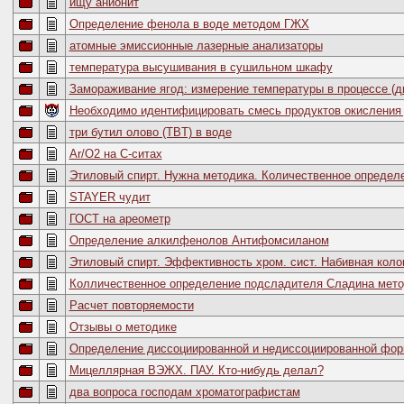
ищу анионит
Определение фенола в воде методом ГЖХ
атомные эмиссионные лазерные анализаторы
температура высушивания в сушильном шкафу
Замораживание ягод: измерение температуры в процессе (д
Необходимо идентифицировать смесь продуктов окисления
три бутил олово (TBT) в воде
Ar/О2 на С-ситах
Этиловый спирт. Нужна методика. Количественное определ
STAYER чудит
ГОСТ на ареометр
Определение алкилфенолов Антифомсиланом
Этиловый спирт. Эффективность хром. сист. Набивная коло
Колличественное определение подсладителя Сладина метод
Расчет повторяемости
Отзывы о методике
Определение диссоциированной и недиссоциированной фор
Мицеллярная ВЭЖХ. ПАУ. Кто-нибудь делал?
два вопроса господам хроматографистам