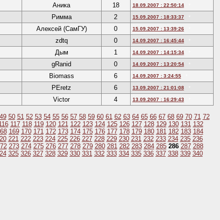
Аника
18
18.09.2007 : 22:50:14
*
Римма
2
15.09.2007 : 18:33:37
*
Алексей (СамГУ)
0
15.09.2007 : 13:39:26
*
zdtq
0
14.09.2007 : 16:45:44
*
Дым
1
14.09.2007 : 14:15:34
*
gRanid
0
14.09.2007 : 13:20:54
*
Biomass
6
14.09.2007 : 3:24:55
*
PEretz
6
13.09.2007 : 21:01:08
*
Victor
4
13.09.2007 : 16:29:43
*
49
50
51
52
53
54
55
56
57
58
59
60
61
62
63
64
65
66
67
68
69
70
71
72
116
117
118
119
120
121
122
123
124
125
126
127
128
129
130
131
132
68
169
170
171
172
173
174
175
176
177
178
179
180
181
182
183
184
20
221
222
223
224
225
226
227
228
229
230
231
232
233
234
235
236
72
273
274
275
276
277
278
279
280
281
282
283
284
285
286
287
288
24
325
326
327
328
329
330
331
332
333
334
335
336
337
338
339
340