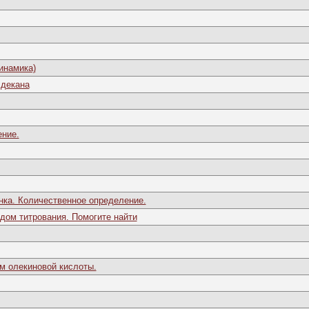
инамика)
 декана
ение.
нка. Количественное определение.
ом титрования. Помогите найти
м олекиновой кислоты.