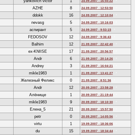
yankovich victor
1
24.09.2007 : 16:55:22
*
AZHE
8
24.09.2007 : 12:53:50
*
ddokk
16
24.09.2007 : 12:10:04
*
nevasg
5
24.09.2007 : 10:16:03
*
аспирант
5
24.09.2007 : 9:53:15
*
FEDOSOV
12
24.09.2007 : 9:36:43
*
Balhim
12
21.09.2007 : 22:42:40
*
ex-KNIISE
17
21.09.2007 : 20:56:57
*
Andr
6
21.09.2007 : 20:14:26
*
Andrey
3
21.09.2007 : 16:04:21
*
mikle1983
1
21.09.2007 : 13:41:27
*
Железный Феликс
0
21.09.2007 : 8:51:36
*
Andr
12
20.09.2007 : 23:58:28
*
Алёнище
1
20.09.2007 : 21:19:44
*
mikle1983
9
20.09.2007 : 18:10:30
*
Елена_5
21
20.09.2007 : 15:57:50
*
petr
0
20.09.2007 : 14:05:56
*
virtu
1
19.09.2007 : 18:36:06
*
du
15
19.09.2007 : 18:34:44
*