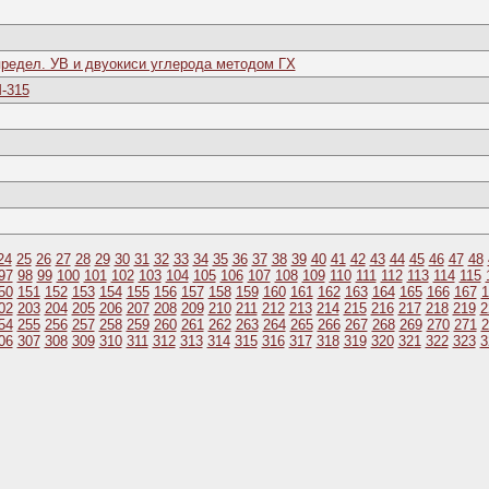
редел. УВ и двуокиси углерода методом ГХ
-315
24
25
26
27
28
29
30
31
32
33
34
35
36
37
38
39
40
41
42
43
44
45
46
47
48
97
98
99
100
101
102
103
104
105
106
107
108
109
110
111
112
113
114
115
50
151
152
153
154
155
156
157
158
159
160
161
162
163
164
165
166
167
1
02
203
204
205
206
207
208
209
210
211
212
213
214
215
216
217
218
219
2
54
255
256
257
258
259
260
261
262
263
264
265
266
267
268
269
270
271
2
06
307
308
309
310
311
312
313
314
315
316
317
318
319
320
321
322
323
3