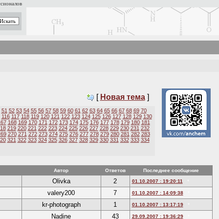
ссионалов
[
Новая тема
]
51
52
53
54
55
56
57
58
59
60
61
62
63
64
65
66
67
68
69
70
116
117
118
119
120
121
122
123
124
125
126
127
128
129
130
167
168
169
170
171
172
173
174
175
176
177
178
179
180
181
18
219
220
221
222
223
224
225
226
227
228
229
230
231
232
269
270
271
272
273
274
275
276
277
278
279
280
281
282
283
20
321
322
323
324
325
326
327
328
329
330
331
332
333
334
Автор
Ответов
Последнее сообщение
Olivka
2
01.10.2007 : 19:20:11
*
valery200
7
01.10.2007 : 14:09:38
*
kr-photograph
1
01.10.2007 : 13:17:19
*
Nadine
43
29.09.2007 : 19:36:29
*