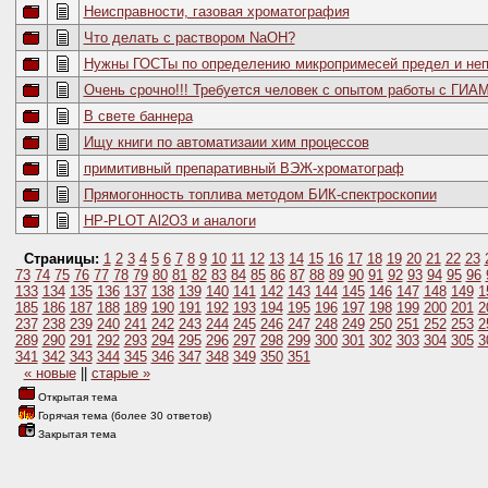
Неисправности, газовая хроматография
Что делать с раствором NaOH?
Нужны ГОСТы по определению микропримесей предел и неп
Очень срочно!!! Требуется человек с опытом работы с ГИАМ
В свете баннера
Ищу книги по автоматизаии хим процессов
примитивный препаративный ВЭЖ-хроматограф
Прямогонность топлива методом БИК-спектроскопии
HP-PLOT Al2O3 и аналоги
Страницы:
1
2
3
4
5
6
7
8
9
10
11
12
13
14
15
16
17
18
19
20
21
22
23
73
74
75
76
77
78
79
80
81
82
83
84
85
86
87
88
89
90
91
92
93
94
95
96
133
134
135
136
137
138
139
140
141
142
143
144
145
146
147
148
149
1
185
186
187
188
189
190
191
192
193
194
195
196
197
198
199
200
201
2
237
238
239
240
241
242
243
244
245
246
247
248
249
250
251
252
253
2
289
290
291
292
293
294
295
296
297
298
299
300
301
302
303
304
305
3
341
342
343
344
345
346
347
348
349
350
351
« новые
||
старые »
Открытая тема
Горячая тема (более 30 ответов)
Закрытая тема