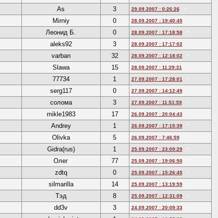
As
3
29.09.2007 : 0:26:26
*
Mirniy
0
28.09.2007 : 19:40:45
*
Леонид Б.
0
28.09.2007 : 17:18:58
*
aleks92
3
28.09.2007 : 17:17:02
*
varban
32
28.09.2007 : 12:18:02
*
Slawa
15
28.09.2007 : 11:29:31
*
77734
1
27.09.2007 : 17:28:01
*
serg117
0
27.09.2007 : 14:12:49
*
солома
3
27.09.2007 : 11:51:59
*
mikle1983
17
26.09.2007 : 20:04:43
*
Andrey
1
26.09.2007 : 17:15:39
*
Olivka
5
26.09.2007 : 7:46:59
*
Gidra(rus)
1
25.09.2007 : 23:09:29
*
Олег
77
25.09.2007 : 19:06:50
*
zdtq
0
25.09.2007 : 15:26:45
*
silmarilla
14
25.09.2007 : 13:19:59
*
Тэд
8
25.09.2007 : 12:31:09
*
dd3v
3
24.09.2007 : 20:09:33
*