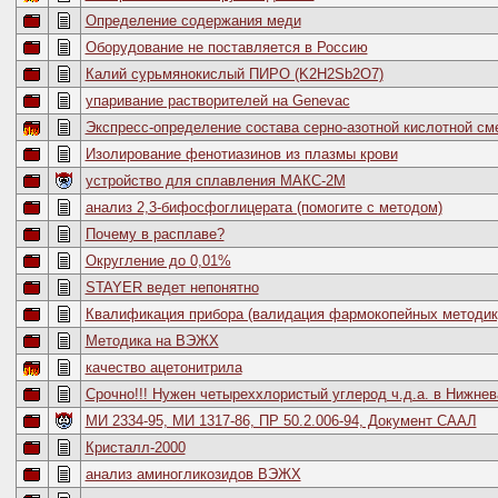
Определение содержания меди
Оборудование не поставляется в Россию
Калий сурьмянокислый ПИРО (K2H2Sb2O7)
упаривание растворителей на Genevac
Экспресс-определение состава серно-азотной кислотной см
Изолирование фенотиазинов из плазмы крови
устройство для сплавления МАКС-2М
анализ 2,3-бифосфоглицерата (помогите с методом)
Почему в расплаве?
Округление до 0,01%
STAYER ведет непонятно
Квалификация прибора (валидация фармокопейных методик
Методика на ВЭЖХ
качество ацетонитрила
Срочно!!! Нужен четыреххлористый углерод ч.д.а. в Нижнев
МИ 2334-95, МИ 1317-86, ПР 50.2.006-94, Документ СААЛ
Кристалл-2000
анализ аминогликозидов ВЭЖХ