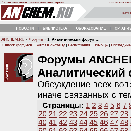
Российский химико-аналитический портал
химический анал
карта 
НОВОСТИ
БИБЛИОТЕКА
ОБОРУДОВАНИЕ
ОРГАНИ
A
NCHEM.RU
»
Форумы
» 1. Аналитический форум ...
Список форумов
|
Войти в систему
|
Регистрация
|
Помощь
|
Последние
Форумы
A
NCHE
Аналитический
Обсуждение всех вопр
иначе связанных с те
Страницы:
1
2
3
4
5
6
7
20
21
22
23
24
25
26
27
28
40
41
42
43
44
45
46
47
48
60
61
62
63
64
65
66
67
68