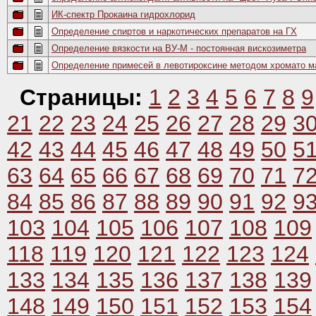
ИК-спектр Прокаина гидрохлорид
Определение спиртов и наркотических препаратов на ГХ
Определение вязкости на ВУ-М - постоянная вискозиметра
Определение примесей в левотироксине методом хромато м
Страницы:
1
2
3
4
5
6
7
8
9
21
22
23
24
25
26
27
28
29
3
42
43
44
45
46
47
48
49
50
5
63
64
65
66
67
68
69
70
71
7
84
85
86
87
88
89
90
91
92
9
103
104
105
106
107
108
109
118
119
120
121
122
123
124
133
134
135
136
137
138
139
148
149
150
151
152
153
154