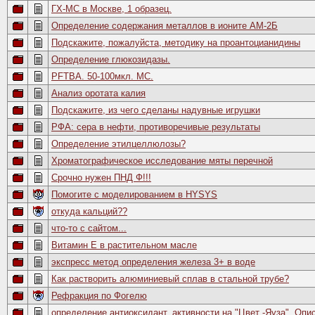
ГХ-МС в Москве, 1 образец.
Определение содержания металлов в ионите АМ-2Б
Подскажите, пожалуйста, методику на проантоцианидины
Определение глюкозидазы.
PFTBA. 50-100мкл. МС.
Анализ оротата калия
Подскажите, из чего сделаны надувные игрушки
РФА: сера в нефти, противоречивые результаты
Определение этилцеллюлозы?
Хроматографическое исследование мяты перечной
Срочно нужен ПНД Ф!!!
Помогите с моделированием в HYSYS
откуда кальций??
что-то с сайтом...
Витамин Е в растительном масле
экспресс метод определения железа 3+ в воде
Как растворить алюминиевый сплав в стальной трубе?
Рефракция по Фогелю
определение антиоксидант. активности на "Цвет -Яуза". Опи