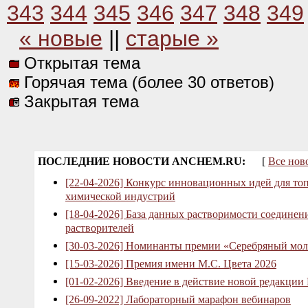
343
344
345
346
347
348
349
« новые
||
старые »
Открытая тема
Горячая тема (более 30 ответов)
Закрытая тема
ПОСЛЕДНИЕ НОВОСТИ ANCHEM.RU:
[
Все нов
[22-04-2026] Конкурс инновационных идей для то
химической индустрий
[18-04-2026] База данных растворимости соединен
растворителей
[30-03-2026] Номинанты премии «Серебряный мол
[15-03-2026] Премия имени М.С. Цвета 2026
[01-02-2026] Введение в действие новой редакции
[26-09-2022] Лабораторный марафон вебинаров