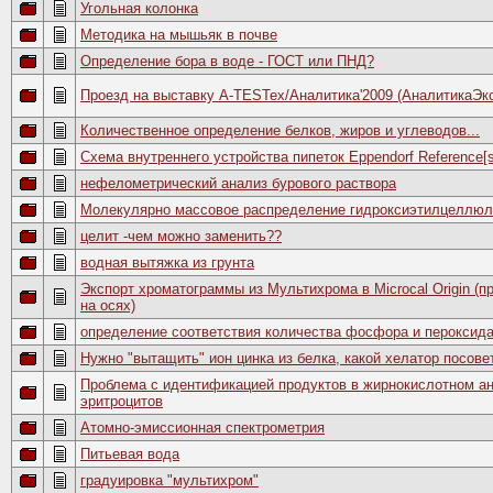
Угольная колонка
Методика на мышьяк в почве
Определение бора в воде - ГОСТ или ПНД?
Проезд на выставку A-TESTex/Аналитика'2009 (АналитикаЭкс
Количественное определение белков, жиров и углеводов...
Схема внутреннего устройства пипеток Eppendorf Reference[
нефелометрический анализ бурового раствора
Молекулярно массовое распределение гидроксиэтилцеллюло
целит -чем можно заменить??
водная вытяжка из грунта
Экспорт хроматограммы из Мультихрома в Microcal Origin (
на осях)
определение соответствия количества фосфора и пероксид
Нужно "вытащить" ион цинка из белка, какой хелатор посове
Проблема с идентификацией продуктов в жирнокислотном а
эритроцитов
Атомно-эмиссионная спектрометрия
Питьевая вода
градуировка "мультихром"