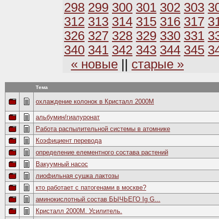
298
299
300
301
302
303
3
312
313
314
315
316
317
3
326
327
328
329
330
331
3
340
341
342
343
344
345
3
« новые
||
старые »
Тема
охлаждение колонок в Кристалл 2000М
альбумин/гиалуронат
Работа распылительной системы в атомнике
Коэфициент перевода
определение елементного состава растений
Вакуумный насос
лиофильная сушка лактозы
кто работает с патогенами в москве?
аминокислотный состав БЫЧЬЕГО Ig G...
Кристалл 2000М. Усилитель.