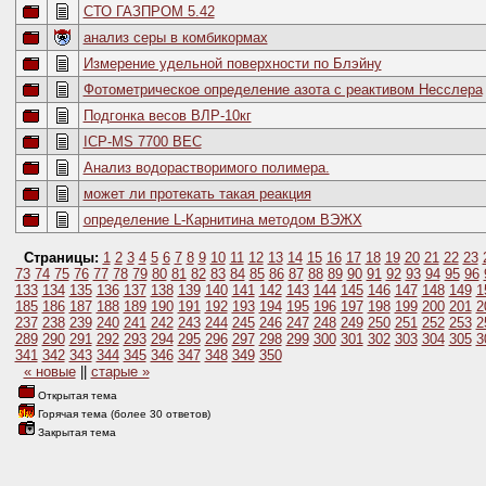
СТО ГАЗПРОМ 5.42
анализ серы в комбикормах
Измерение удельной поверхности по Блэйну
Фотометрическое определение азота с реактивом Несс­лера
Подгонка весов ВЛР-10кг
ICP-MS 7700 BEC
Анализ водорастворимого полимера.
может ли протекать такая реакция
определение L-Карнитина методом ВЭЖХ
Страницы:
1
2
3
4
5
6
7
8
9
10
11
12
13
14
15
16
17
18
19
20
21
22
23
73
74
75
76
77
78
79
80
81
82
83
84
85
86
87
88
89
90
91
92
93
94
95
96
133
134
135
136
137
138
139
140
141
142
143
144
145
146
147
148
149
1
185
186
187
188
189
190
191
192
193
194
195
196
197
198
199
200
201
2
237
238
239
240
241
242
243
244
245
246
247
248
249
250
251
252
253
2
289
290
291
292
293
294
295
296
297
298
299
300
301
302
303
304
305
3
341
342
343
344
345
346
347
348
349
350
« новые
||
старые »
Открытая тема
Горячая тема (более 30 ответов)
Закрытая тема