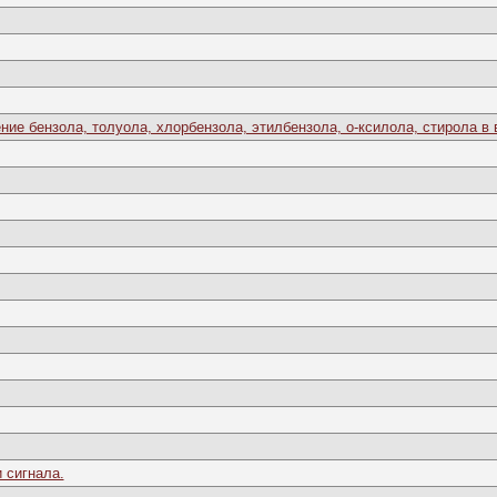
ие бензола, толуола, хлорбензола, этилбензола, о-ксилола, стирола в 
 сигнала.