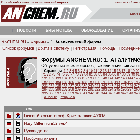
Российский химико-аналитический портал
химический анал
карта 
НОВОСТИ
БИБЛИОТЕКА
ОБОРУДОВАНИЕ
ОРГАНИ
A
NCHEM.RU
»
Форумы
» 1. Аналитический форум ...
Список форумов
|
Войти в систему
|
Регистрация
|
Помощь
|
Последние
Форумы
A
NCHEM.RU:
1. Аналитич
Обсуждение всех вопросов, так или иначе связанн
Страницы:
1
2
3
4
5
6
7
8
9
10
11
12
13
14
15
16
17
18
19
20
71
72
73
74
75
76
77
78
79
80
81
82
83
84
85
86
87
88
89
90
91
131
132
133
134
135
136
137
138
139
140
141
142
143
144
145
182
183
184
185
186
187
188
189
190
191
192
193
194
195
196
233
234
235
236
237
238
239
240
241
242
243
244
245
246
247
284
285
286
287
288
289
290
291
292
293
294
295
296
297
298
335
336
337
338
339
340
341
342
343
344
345
346
347
348
349
« новые
||
старые »
Тема
Газовый хроматограф Кристаллюкс-4000М
Ищу Millennium32 ver.4
Руководство
Пробрный анализ