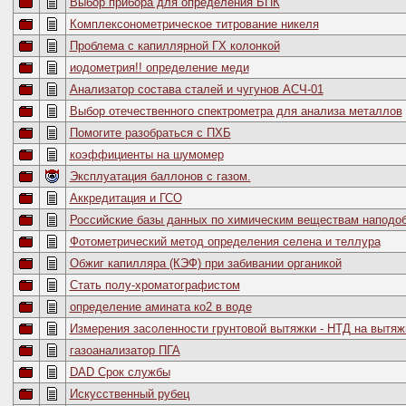
Выбор прибора для определения БПК
Комплексонометрическое титрование никеля
Проблема с капиллярной ГХ колонкой
иодометрия!! определение меди
Анализатор состава сталей и чугунов АСЧ-01
Выбор отечественного спектрометра для анализа металлов
Помогите разобраться с ПХБ
коэффициенты на шумомер
Эксплуатация баллонов с газом.
Аккредитация и ГСО
Российские базы данных по химическим веществам наподоб
Фотометрический метод определения селена и теллура
Обжиг капилляра (КЭФ) при забивании органикой
Стать полу-хроматографистом
определение амината ко2 в воде
Измерения засоленности грунтовой вытяжки - НТД на вытяж
газоанализатор ПГА
DAD Срок службы
Искусственный рубец