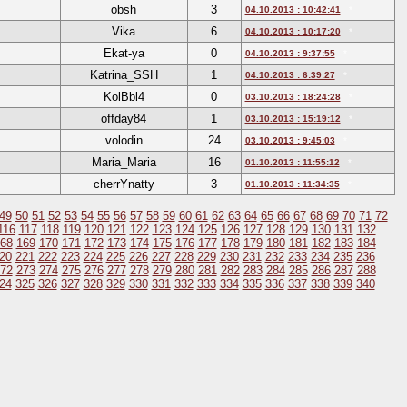
obsh
3
04.10.2013 : 10:42:41
*
Vika
6
04.10.2013 : 10:17:20
*
Ekat-ya
0
04.10.2013 : 9:37:55
*
Katrina_SSH
1
04.10.2013 : 6:39:27
*
KolBbl4
0
03.10.2013 : 18:24:28
*
offday84
1
03.10.2013 : 15:19:12
*
volodin
24
03.10.2013 : 9:45:03
*
Maria_Maria
16
01.10.2013 : 11:55:12
*
cherrYnatty
3
01.10.2013 : 11:34:35
*
49
50
51
52
53
54
55
56
57
58
59
60
61
62
63
64
65
66
67
68
69
70
71
72
116
117
118
119
120
121
122
123
124
125
126
127
128
129
130
131
132
68
169
170
171
172
173
174
175
176
177
178
179
180
181
182
183
184
20
221
222
223
224
225
226
227
228
229
230
231
232
233
234
235
236
72
273
274
275
276
277
278
279
280
281
282
283
284
285
286
287
288
24
325
326
327
328
329
330
331
332
333
334
335
336
337
338
339
340