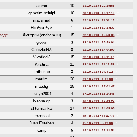
alema
10
23.10.2013 : 22:18:55
*
gerasim-belnipi
10
23.10.2013 : 16:17:10
*
macsimal
6
23.10.2013 : 11:32:47
*
Не бум бум
1
23.10.2013 : 10:13:36
*
воде.
Дмитрий (anchem.ru)
15
22.10.2013 : 15:53:36
*
globbi
3
22.10.2013 : 15:49:04
*
GolovkoNA
8
22.10.2013 : 14:06:09
*
Vivafidel3
15
22.10.2013 : 13:11:17
*
Kristina
11
22.10.2013 : 11:11:45
*
katherine
3
21.10.2013 : 9:34:12
*
metrim
20
21.10.2013 : 1:17:08
*
maadig
15
18.10.2013 : 17:03:47
*
Tusya2004
4
17.10.2013 : 15:26:45
*
Ivanna.dp
3
16.10.2013 : 12:43:27
*
shturmankai
17
15.10.2013 : 14:05:05
*
frozencat
2
15.10.2013 : 11:42:09
*
Juan Esteban
4
15.10.2013 : 5:12:06
*
kump
5
14.10.2013 : 21:18:54
*