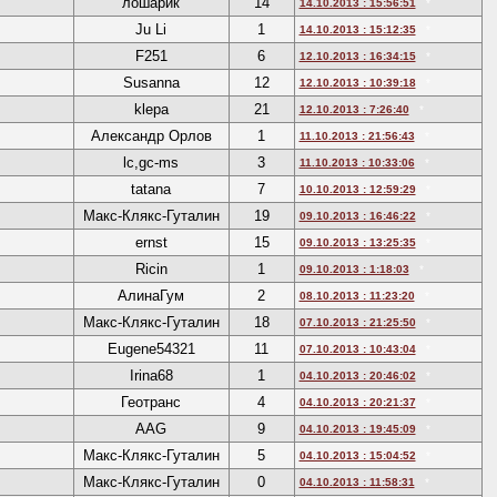
лошарик
14
14.10.2013 : 15:56:51
*
Ju Li
1
14.10.2013 : 15:12:35
*
F251
6
12.10.2013 : 16:34:15
*
Susanna
12
12.10.2013 : 10:39:18
*
klepa
21
12.10.2013 : 7:26:40
*
Александр Орлов
1
11.10.2013 : 21:56:43
*
lc,gc-ms
3
11.10.2013 : 10:33:06
*
tatana
7
10.10.2013 : 12:59:29
*
Макс-Клякс-Гуталин
19
09.10.2013 : 16:46:22
*
ernst
15
09.10.2013 : 13:25:35
*
Ricin
1
09.10.2013 : 1:18:03
*
АлинаГум
2
08.10.2013 : 11:23:20
*
Макс-Клякс-Гуталин
18
07.10.2013 : 21:25:50
*
Eugene54321
11
07.10.2013 : 10:43:04
*
Irina68
1
04.10.2013 : 20:46:02
*
Геотранс
4
04.10.2013 : 20:21:37
*
AAG
9
04.10.2013 : 19:45:09
*
Макс-Клякс-Гуталин
5
04.10.2013 : 15:04:52
*
Макс-Клякс-Гуталин
0
04.10.2013 : 11:58:31
*