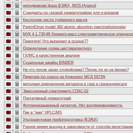
неподвижная фаза ВЭЖХ, MOS-Hypersil
Стандарты по газовой хроматографии для н-алканов
Кислотное число турбинного масла
PerkinElmer model 360 atomic absortion spectrophotometer
МУК 4.1.739-99 Хромато-масс-спектрометрическое определен
Помогите! Что выпадает в осадок??
Определение хрома шестивалентного
ГХ/МС в качественном анализе
Сушильные шкафы BINDER
На что похож запах хлороформа? Похож ли он на бензин?
Перегрев ion source на Аджилент МСД 5973N
методики определения метанола в газе и газоконденсате
Эмиссионный спектрометр СПАС-02
Портативный хроматограф
Фотоионизационный детектор. Нет воспроизводимости.
Пик в "яме" HPLC/MS
Ультразвуковая пробоподготовка (ВЭЖХ)
Разное время выхода в зависимости от способа регистрации