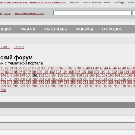
из и аналитическая химия в фокусе внимания
:::
портал химиков-аналитиков
:::
выбор профе
портала
:::
расширенный поиск
ЗАЦИИ
РАБОТА
КАЛЕНДАРЬ
ФОРУМЫ
О ПРОЕКТЕ
 темы
|
Поиск
еский форум
ых с тематикой портала
21
22
23
24
25
26
27
28
29
30
31
32
33
34
35
36
37
38
39
40
41
42
43
44
45
46
47
48
49
50
92
93
94
95
96
97
98
99
100
101
102
103
104
105
106
107
108
109
110
111
112
113
114
115
146
147
148
149
150
151
152
153
154
155
156
157
158
159
160
161
162
163
164
165
166
197
198
199
200
201
202
203
204
205
206
207
208
209
210
211
212
213
214
215
216
217
2
248
249
250
251
252
253
254
255
256
257
258
259
260
261
262
263
264
265
266
267
268
299
300
301
302
303
304
305
306
307
308
309
310
311
312
313
314
315
316
317
318
319
3
350