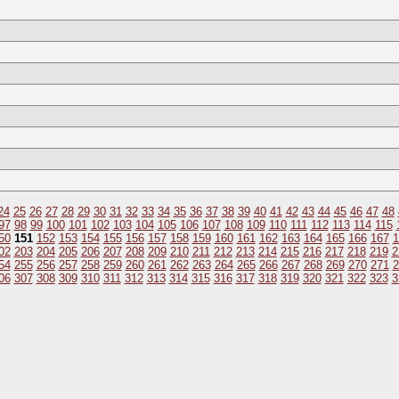
24
25
26
27
28
29
30
31
32
33
34
35
36
37
38
39
40
41
42
43
44
45
46
47
48
97
98
99
100
101
102
103
104
105
106
107
108
109
110
111
112
113
114
115
50
151
152
153
154
155
156
157
158
159
160
161
162
163
164
165
166
167
1
02
203
204
205
206
207
208
209
210
211
212
213
214
215
216
217
218
219
2
54
255
256
257
258
259
260
261
262
263
264
265
266
267
268
269
270
271
2
06
307
308
309
310
311
312
313
314
315
316
317
318
319
320
321
322
323
3