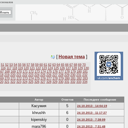
ссионалов
[
Новая тема
]
51
52
53
54
55
56
57
58
59
60
61
62
63
64
65
66
67
68
69
70
116
117
118
119
120
121
122
123
124
125
126
127
128
129
130
167
168
169
170
171
172
173
174
175
176
177
178
179
180
181
18
219
220
221
222
223
224
225
226
227
228
229
230
231
232
269
270
271
272
273
274
275
276
277
278
279
280
281
282
283
20
321
322
323
324
325
326
327
328
329
330
331
332
333
334
Автор
Ответов
Последнее сообщение
Касумия
5
24.10.2013 : 14:04:19
*
khrushh
6
24.10.2013 : 11:17:27
*
kipenskiy
0
24.10.2013 : 7:38:09
*
mara796
0
24.10.2013 : 7:31:48
*