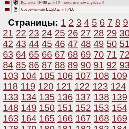
Колонка НР-88 для ГХ, помогите пожалуйста!!!
Современные ELSD для HPLC
Страницы:
1
2
3
4
5
6
7
8
9
21
22
23
24
25
26
27
28
29
3
42
43
44
45
46
47
48
49
50
5
63
64
65
66
67
68
69
70
71
7
84
85
86
87
88
89
90
91
92
9
103
104
105
106
107
108
109
118
119
120
121
122
123
124
133
134
135
136
137
138
139
148
149
150
151
152
153
154
163
164
165
166
167
168
169