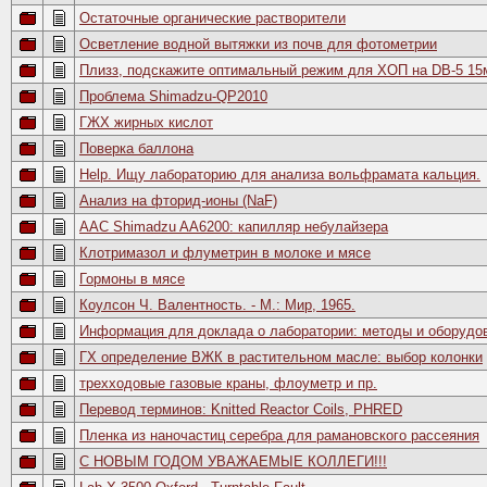
Остаточные органические растворители
Осветление водной вытяжки из почв для фотометрии
Плизз, подскажите оптимальный режим для ХОП на DB-5 15
Проблема Shimadzu-QP2010
ГЖХ жирных кислот
Поверка баллона
Help. Ищу лабораторию для анализа вольфрамата кальция.
Анализ на фторид-ионы (NaF)
ААС Shimadzu AA6200: капилляр небулайзера
Клотримазол и флуметрин в молоке и мясе
Гормоны в мясе
Коулсон Ч. Валентность. - М.: Мир, 1965.
Информация для доклада о лаборатории: методы и оборудо
ГХ определение ВЖК в растительном масле: выбор колонки
трехходовые газовые краны, флоуметр и пр.
Перевод терминов: Knitted Reactor Coils, PHRED
Пленка из наночастиц серебра для рамановского рассеяния
C НОВЫМ ГОДОМ УВАЖАЕМЫЕ КОЛЛЕГИ!!!