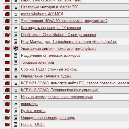
Lab-X 3500 Oxford - Turntable Fault
Настройка методов в Мettler Т50
mass window в ЖХ-МСД
Spectroquant NOVA 60: кто работал, подскажите?
Как задать параметры ГХ колонки
Проблема с ChemStation LC при установке
Ищу Мануал для Turbochrom/totalchrom v6 eng /rus/ de
Уважаемые химики, помогите, пожалуйста
Разделение оптических изомеров
торцевой электрод
Срочно, HELP, сложные эфиры.
Опредление селена в рудах.
КСВУ-23 ЛОМО, помогите найти ПО, старое потеряно безвозв
КСВУ-12 ЛОМО. Техническая консультация.
Научно-исследовательская лаборатория
иономеры
Нужна книжка
Определение хлоридов в воде
Новые ГОСТы