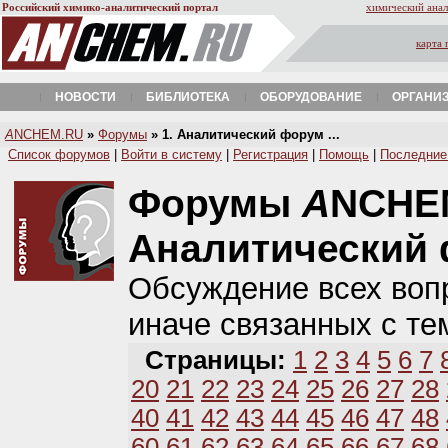
Российский химико-аналитический портал
химический анал
карта 
НОВОСТИ
БИБЛИОТЕКА
ОБОРУДОВАНИЕ
ОРГАНИ
A
NCHEM.RU
»
Форумы
» 1. Аналитический форум ...
Список форумов
|
Войти в систему
|
Регистрация
|
Помощь
|
Последние
Форумы
A
NCHE
Аналитический
Обсуждение всех вопр
иначе связанных с те
Страницы:
1
2
3
4
5
6
7
20
21
22
23
24
25
26
27
28
40
41
42
43
44
45
46
47
48
60
61
62
63
64
65
66
67
68