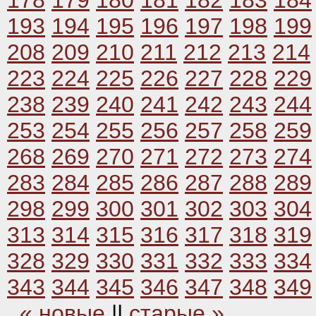
178
179
180
181
182
183
184
193
194
195
196
197
198
199
208
209
210
211
212
213
214
223
224
225
226
227
228
229
238
239
240
241
242
243
244
253
254
255
256
257
258
259
268
269
270
271
272
273
274
283
284
285
286
287
288
289
298
299
300
301
302
303
304
313
314
315
316
317
318
319
328
329
330
331
332
333
334
343
344
345
346
347
348
349
« новые
||
старые »