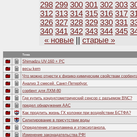
298
299
300
301
302
303
3
312
313
314
315
316
317
3
326
327
328
329
330
331
3
340
341
342
343
344
345
3
« новые
||
старые »
Тема
Shimadzu UV-160 + PC
весы kern
Что можно отнести к физико-химическим свойствам сорбент
Анализ 3 смесей. Санкт-Петербург.
сорбент для ЛХМ-80
Где купить кондуктометрический сенсор с разъемом BNC?
предел обнаружения ААС
Как продлить жизнь ГХ колонки при воздействии БСТФА?
Силилирование в присутствии воды
Определение этаноламина и этоксиэтанола.
Изменение законадательства РФ!