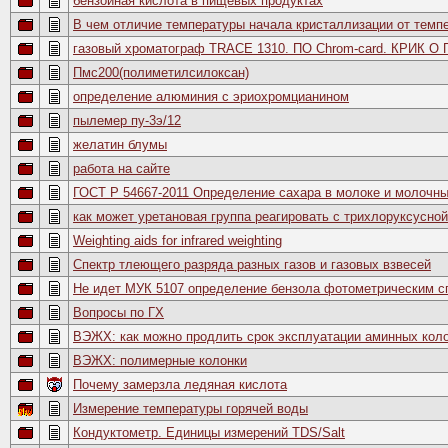
бензойная кислота в пищевых продуктах
В чем отличие температуры начала кристаллизации от темп
газовый хроматограф TRACE 1310. ПО Chrom-card. КРИК 
Пмс200(полиметилсилоксан)
определение алюминия с эриохромцианином
пылемер пу-3э/12
желатин блумы
работа на сайте
ГОСТ Р 54667-2011 Определение сахара в молоке и молочны
как может уретановая группа реагировать с трихлоруксусной
Weighting aids for infrared weighting
Спектр тлеющего разряда разных газов и газовых взвесей
Не идет МУК 5107 определение бензола фотометрическим с
Вопросы по ГХ
ВЭЖХ: как можно продлить срок эксплуатации аминных кол
ВЭЖХ: полимерные колонки
Почему замерзла ледяная кислота
Измерение температуры горячей воды
Кондуктометр. Единицы измерений TDS/Salt