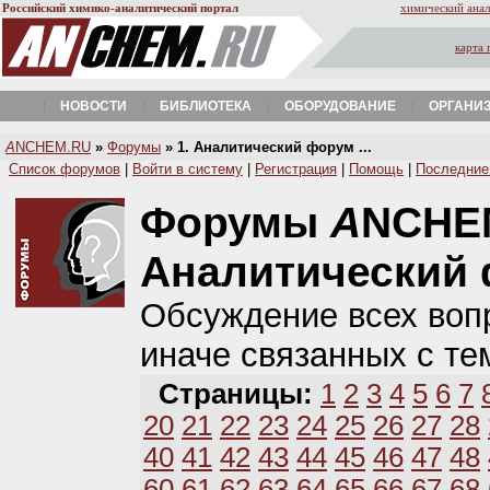
Российский химико-аналитический портал
химический анал
карта 
НОВОСТИ
БИБЛИОТЕКА
ОБОРУДОВАНИЕ
ОРГАНИ
A
NCHEM.RU
»
Форумы
» 1. Аналитический форум ...
Список форумов
|
Войти в систему
|
Регистрация
|
Помощь
|
Последние
Форумы
A
NCHE
Аналитический
Обсуждение всех вопр
иначе связанных с те
Страницы:
1
2
3
4
5
6
7
20
21
22
23
24
25
26
27
28
40
41
42
43
44
45
46
47
48
60
61
62
63
64
65
66
67
68