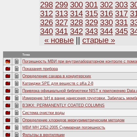
298
299
300
301
302
303
3
312
313
314
315
316
317
3
326
327
328
329
330
331
3
340
341
342
343
344
345
3
« новые
||
старые »
Тема
Погрешность МВИ при внутрилабораторном контроле с пом
Показания прибора
Определение сахара в кондитерских
Катриджи SPE для веществ с рКа 2-8
Привязка официальной библиотеки NIST к приложению Data 
Измерение !pH в ванне нанесения грунтовки. Забилась мемб
ВЭЖХ: PERMANENTLY COATED COLUMNS
Система очистки воды
Определение хлоридов меркуриметрическим методом
МВИ МН 2352-2005 Суммарная погрешность
Фильтры в вентиляции