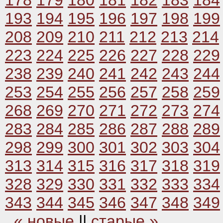
178
179
180
181
182
183
184
193
194
195
196
197
198
199
208
209
210
211
212
213
214
223
224
225
226
227
228
229
238
239
240
241
242
243
244
253
254
255
256
257
258
259
268
269
270
271
272
273
274
283
284
285
286
287
288
289
298
299
300
301
302
303
304
313
314
315
316
317
318
319
328
329
330
331
332
333
334
343
344
345
346
347
348
349
« новые
||
старые »