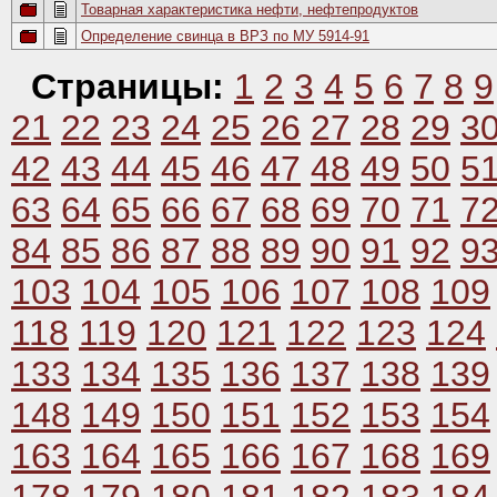
Товарная характеристика нефти, нефтепродуктов
Определение свинца в ВРЗ по МУ 5914-91
Страницы:
1
2
3
4
5
6
7
8
9
21
22
23
24
25
26
27
28
29
3
42
43
44
45
46
47
48
49
50
5
63
64
65
66
67
68
69
70
71
7
84
85
86
87
88
89
90
91
92
9
103
104
105
106
107
108
109
118
119
120
121
122
123
124
133
134
135
136
137
138
139
148
149
150
151
152
153
154
163
164
165
166
167
168
169