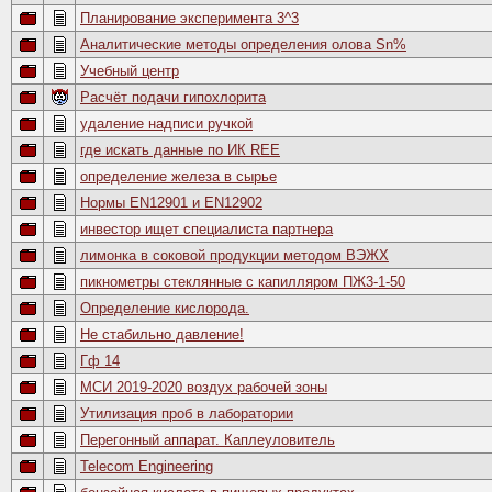
Планирование эксперимента 3^3
Аналитические методы определения олова Sn%
Учебный центр
Расчёт подачи гипохлорита
удаление надписи ручкой
где искать данные по ИК REE
определение железа в сырье
Нормы EN12901 и EN12902
инвестор ищет специалиста партнера
лимонка в соковой продукции методом ВЭЖХ
пикнометры стеклянные с капилляром ПЖ3-1-50
Определение кислорода.
Не стабильно давление!
Гф 14
МСИ 2019-2020 воздух рабочей зоны
Утилизация проб в лаборатории
Перегонный аппарат. Каплеуловитель
Telecom Engineering