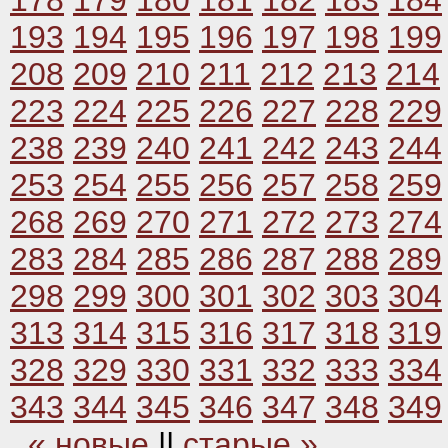
178
179
180
181
182
183
184
193
194
195
196
197
198
199
208
209
210
211
212
213
214
223
224
225
226
227
228
229
238
239
240
241
242
243
244
253
254
255
256
257
258
259
268
269
270
271
272
273
274
283
284
285
286
287
288
289
298
299
300
301
302
303
304
313
314
315
316
317
318
319
328
329
330
331
332
333
334
343
344
345
346
347
348
349
« новые
||
старые »