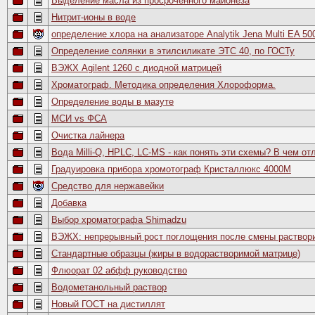
Выделение масла из просроченного майонеза
Нитрит-ионы в воде
определение хлора на анализаторе Analytik Jena Multi EA 50
Определение солянки в этилсиликате ЭТС 40, по ГОСТу
ВЭЖХ Agilent 1260 с диодной матрицей
Хроматограф. Методика определения Хлороформа.
Определение воды в мазуте
МСИ vs ФСА
Очистка лайнера
Вода Milli-Q, HPLC, LC-MS - как понять эти схемы? В чем от
Градуировка прибора хромотограф Кристаллюкс 4000М
Средство для нержавейки
Добавка
Выбор хроматографа Shimadzu
ВЭЖХ: непрерывный рост поглощения после смены раствор
Стандартные образцы (жиры в водорастворимой матрице)
Флюорат 02 абфф руководство
Водометанольный раствор
Новый ГОСТ на дистиллят