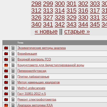
298
299
300
301
302
303
3
312
313
314
315
316
317
3
326
327
328
329
330
331
3
340
341
342
343
344
345
3
« новые
||
старые »
Тема
Энзиматические методы анализа
Верификация
Входной контроль ГСО
Кондуктометр для бидистиллированной воды
Пиперонилбутоксид
Плитки лабораторные
Метод наменьших квадратов
Methyl undecanoate
Гост 31951-2012 п.5
Ремонт спектрофотометра
Диапазон методики КХА