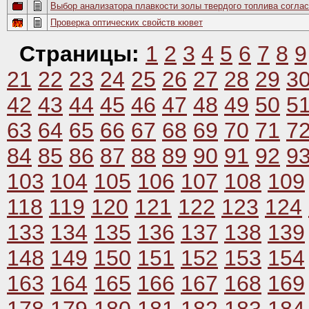
Выбор анализатора плавкости золы твердого топлива соглас
Проверка оптических свойств кювет
Страницы:
1
2
3
4
5
6
7
8
9
21
22
23
24
25
26
27
28
29
3
42
43
44
45
46
47
48
49
50
5
63
64
65
66
67
68
69
70
71
7
84
85
86
87
88
89
90
91
92
9
103
104
105
106
107
108
109
118
119
120
121
122
123
124
133
134
135
136
137
138
139
148
149
150
151
152
153
154
163
164
165
166
167
168
169