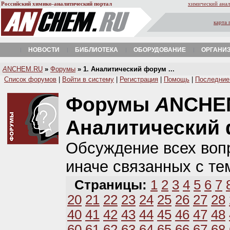
Российский химико-аналитический портал
химический анал
карта 
НОВОСТИ
БИБЛИОТЕКА
ОБОРУДОВАНИЕ
ОРГАНИ
A
NCHEM.RU
»
Форумы
» 1. Аналитический форум ...
Список форумов
|
Войти в систему
|
Регистрация
|
Помощь
|
Последние
Форумы
A
NCHE
Аналитический
Обсуждение всех вопр
иначе связанных с те
Страницы:
1
2
3
4
5
6
7
20
21
22
23
24
25
26
27
28
40
41
42
43
44
45
46
47
48
60
61
62
63
64
65
66
67
68