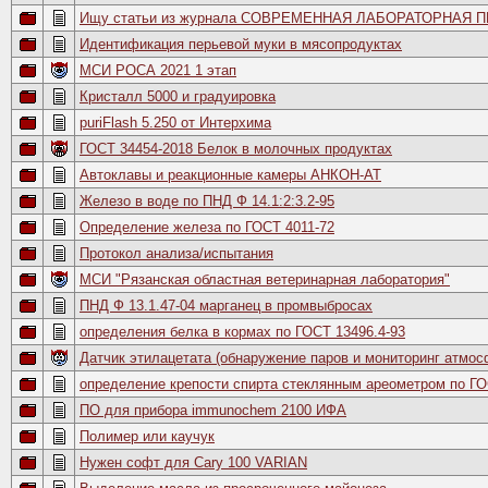
Ищу статьи из журнала СОВРЕМЕННАЯ ЛАБОРАТОРНАЯ П
Идентификация перьевой муки в мясопродуктах
МСИ РОСА 2021 1 этап
Кристалл 5000 и градуировка
puriFlash 5.250 от Интерхима
ГОСТ 34454-2018 Белок в молочных продуктах
Автоклавы и реакционные камеры АНКОН-АТ
Железо в воде по ПНД Ф 14.1:2:3.2-95
Определение железа по ГОСТ 4011-72
Протокол анализа/испытания
МСИ "Рязанская областная ветеринарная лаборатория"
ПНД Ф 13.1.47-04 марганец в промвыбросах
определения белка в кормах по ГОСТ 13496.4-93
Датчик этилацетата (обнаружение паров и мониторинг атмос
определение крепости спирта стеклянным ареометром по Г
ПО для прибора immunochem 2100 ИФА
Полимер или каучук
Нужен софт для Cary 100 VARIAN