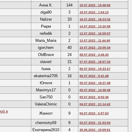
Анна К.
144
19.07.2022 : 15:48:56
*
olga80
3
19.07.2022 : 1:04:13
*
Nalizer
33
18.07.2022 : 18:23:32
*
Рмрм
1
14.07.2022 : 13:20:58
*
nefedik
2
13.07.2022 : 16:09:57
*
Maria_Maria
2
13.07.2022 : 11:44:40
*
igorchem
40
10.07.2022 : 23:00:34
*
OldBrave
24
08.07.2022 : 4:46:43
*
slavert
21
07.07.2022 : 18:57:34
*
huwa
2
06.07.2022 : 15:23:27
*
ekaterina2705
16
06.07.2022 : 9:41:48
*
Юляля
1
05.07.2022 : 18:37:48
*
Maximys17
0
05.07.2022 : 14:38:46
*
San750
0
05.07.2022 : 8:02:36
*
ValeraChimic
0
04.07.2022 : 21:14:42
*
об в
Жаннэт
9
04.07.2022 : 6:57:03
*
chemistry69
9
03.07.2022 : 21:53:54
*
Екатерина2610
4
30.06.2022 : 15:09:01
*