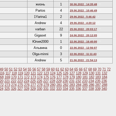
жизнь
1
30.06.2022 : 14:35:48
*
Partos
4
29.06.2022 : 10:46:49
*
1Yarina1
2
29.06.2022 : 5:46:42
*
Andrew
4
29.06.2022 : 4:20:12
*
varban
22
25.06.2022 : 20:03:17
*
Gigaset
9
24.06.2022 : 20:12:05
*
Юлия2000
1
22.06.2022 : 16:40:00
*
Альвина
0
22.06.2022 : 12:56:07
*
Olga-minni
3
22.06.2022 : 11:11:43
*
Andrew
5
21.06.2022 : 21:54:13
*
49
50
51
52
53
54
55
56
57
58
59
60
61
62
63
64
65
66
67
68
69
70
71
72
116
117
118
119
120
121
122
123
124
125
126
127
128
129
130
131
132
68
169
170
171
172
173
174
175
176
177
178
179
180
181
182
183
184
20
221
222
223
224
225
226
227
228
229
230
231
232
233
234
235
236
72
273
274
275
276
277
278
279
280
281
282
283
284
285
286
287
288
24
325
326
327
328
329
330
331
332
333
334
335
336
337
338
339
340