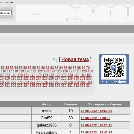
ссионалов
[
Новая тема
]
51
52
53
54
55
56
57
58
59
60
61
62
63
64
65
66
67
68
69
70
116
117
118
119
120
121
122
123
124
125
126
127
128
129
130
167
168
169
170
171
172
173
174
175
176
177
178
179
180
181
18
219
220
221
222
223
224
225
226
227
228
229
230
231
232
269
270
271
272
273
274
275
276
277
278
279
280
281
282
283
20
321
322
323
324
325
326
327
328
329
330
331
332
333
334
Автор
Ответов
Последнее сообщение
restiv
10
18.08.2022 : 15:53:00
*
Graf59
30
18.08.2022 : 7:08:05
*
gulnaz1986
0
17.08.2022 : 16:25:15
*
Pearsontano
4
15.08.2022 : 14:43:24
*