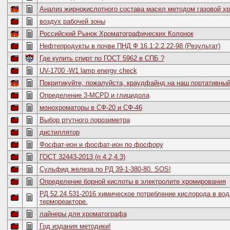
Анализ жирнокислотного состава масел методом газовой х
воздух рабочей зоны
Российский Рынок Хроматографических Колонок
Нефтепродукты в почве ПНД Ф 16.1:2.2.22-98 (Результат)
Где купить спирт по ГОСТ 5962 в СПБ ?
UV-1700 -W1 lamp energy check
Покритикуйте, пожалуйста, краудфайнд на наш портативны
Определение 3-MCPD и глицидола
монохроматоры в СФ-20 и СФ-46
Выбор ртутного порозиметра
дистиллятор
Фосфат-ион и фосфат-ион по фосфору
ГОСТ 32443-2013 (п 4.2,4.3)
Сульфид железа по РД 39-1-380-80. SOS!
Определение борной кислоты в электролите хромирования
РД 52.24.531-2016 химическое потребление кислорода в во
термореакторе.
лайнеры для хроматографа
Год издания методики!