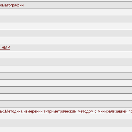
роматографии
й ЯМР
дах.Методика измерений титриметрическим методом с минирализацией пр