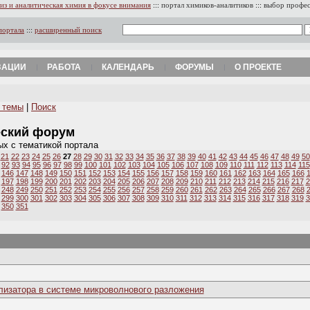
из и аналитическая химия в фокусе внимания
:::
портал химиков-аналитиков
:::
выбор профе
портала
:::
расширенный поиск
ЗАЦИИ
РАБОТА
КАЛЕНДАРЬ
ФОРУМЫ
О ПРОЕКТЕ
 темы
|
Поиск
еский форум
ых с тематикой портала
21
22
23
24
25
26
27
28
29
30
31
32
33
34
35
36
37
38
39
40
41
42
43
44
45
46
47
48
49
50
92
93
94
95
96
97
98
99
100
101
102
103
104
105
106
107
108
109
110
111
112
113
114
115
146
147
148
149
150
151
152
153
154
155
156
157
158
159
160
161
162
163
164
165
166
197
198
199
200
201
202
203
204
205
206
207
208
209
210
211
212
213
214
215
216
217
2
248
249
250
251
252
253
254
255
256
257
258
259
260
261
262
263
264
265
266
267
268
299
300
301
302
303
304
305
306
307
308
309
310
311
312
313
314
315
316
317
318
319
3
350
351
лизатора в системе микроволнового разложения