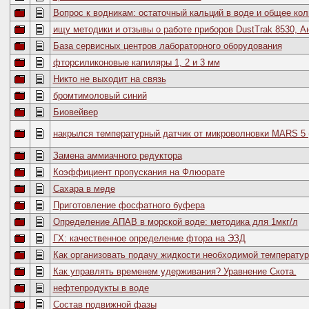
Вопрос к водникам: остаточный кальций в воде и общее ко
ищу методики и отзывы о работе приборов DustTrak 8530, А
База сервисных центров лабораторного оборудования
фторсиликоновые капиляры 1, 2 и 3 мм
Никто не выходит на связь
бромтимоловый синий
Биовейвер
накрылся температурный датчик от микроволновки MARS 5
Замена аммиачного редуктора
Коэффициент пропускания на Флюорате
Сахара в меде
Приготовление фосфатного буфера
Определение АПАВ в морской воде: методика для 1мкг/л
ГХ: качественное определение фтора на ЭЗД
Как организовать подачу жидкости необходимой температу
Как управлять временем удерживания? Уравнение Скота.
нефтепродукты в воде
Состав подвижной фазы