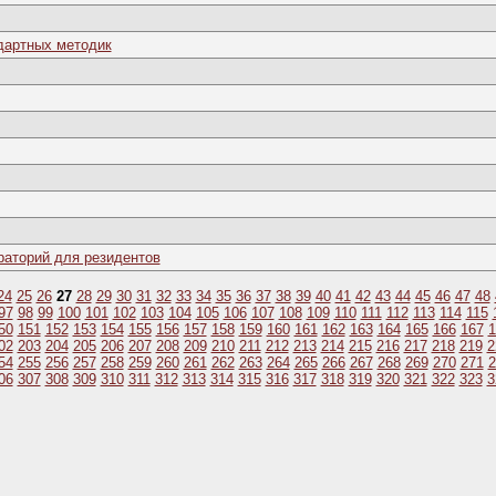
дартных методик
раторий для резидентов
24
25
26
27
28
29
30
31
32
33
34
35
36
37
38
39
40
41
42
43
44
45
46
47
48
97
98
99
100
101
102
103
104
105
106
107
108
109
110
111
112
113
114
115
50
151
152
153
154
155
156
157
158
159
160
161
162
163
164
165
166
167
1
02
203
204
205
206
207
208
209
210
211
212
213
214
215
216
217
218
219
2
54
255
256
257
258
259
260
261
262
263
264
265
266
267
268
269
270
271
2
06
307
308
309
310
311
312
313
314
315
316
317
318
319
320
321
322
323
3