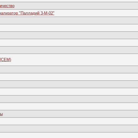
личество
нализатор "Палладий 3-М-02"
 (CEM)
ры