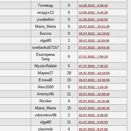
Голевад
0
14.08.2022 : 6:08:42
*
воздух12
0
13.08.2022 : 9:43:26
*
yurabelkin
0
12.08.2022 : 9:43:53
*
Maria_Maria
0
29.07.2022 : 15:21:35
*
Белла
0
28.07.2022 : 16:19:02
*
olga80
1
28.07.2022 : 11:53:06
*
svetlanka57157
2
27.07.2022 : 16:04:43
*
Екатерина
6
27.07.2022 : 7:59:15
*
Serg
MysticRabbit
5
27.07.2022 : 7:35:32
*
Мария27
28
26.07.2022 : 14:19:54
*
ЕленаВ
15
26.07.2022 : 13:38:56
*
Alex2000
0
26.07.2022 : 1:24:16
*
AntonyN6
11
25.07.2022 : 12:08:44
*
Richter
4
25.07.2022 : 11:16:48
*
Maria_Maria
15
24.07.2022 : 15:40:10
*
zdoronkov96
2
22.07.2022 : 4:38:25
*
olga80
11
21.07.2022 : 0:53:53
*
slavinnik
4
20.07.2022 : 8:37:06
*