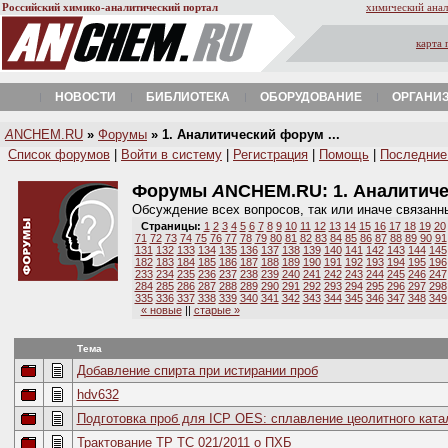
Российский химико-аналитический портал
химический анал
карта 
НОВОСТИ
БИБЛИОТЕКА
ОБОРУДОВАНИЕ
ОРГАНИ
A
NCHEM.RU
»
Форумы
» 1. Аналитический форум ...
Список форумов
|
Войти в систему
|
Регистрация
|
Помощь
|
Последние
Форумы
A
NCHEM.RU:
1. Аналитич
Обсуждение всех вопросов, так или иначе связанн
Страницы:
1
2
3
4
5
6
7
8
9
10
11
12
13
14
15
16
17
18
19
20
71
72
73
74
75
76
77
78
79
80
81
82
83
84
85
86
87
88
89
90
91
131
132
133
134
135
136
137
138
139
140
141
142
143
144
145
182
183
184
185
186
187
188
189
190
191
192
193
194
195
196
233
234
235
236
237
238
239
240
241
242
243
244
245
246
247
284
285
286
287
288
289
290
291
292
293
294
295
296
297
298
335
336
337
338
339
340
341
342
343
344
345
346
347
348
349
« новые
||
старые »
Тема
Добавление спирта при истирании проб
hdv632
Подготовка проб для ICP OES: сплавление цеолитного ката
Трактование ТР ТС 021/2011 о ПХБ