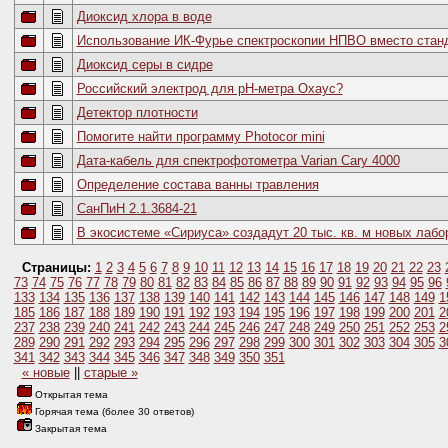
Диоксид хлора в воде
Использование ИК-Фурье спектроскопии НПВО вместо стан
Диоксид серы в сидре
Российский электрод для рН-метра Охаус?
Детектор плотности
Помогите найти программу Photocor mini
Дата-кабель для спектрофотометра Varian Cary 4000
Определение состава ванны травления
СанПиН 2.1.3684-21
В экосистеме «Сириуса» создадут 20 тыс. кв. м новых лабо
Страницы:
1
2
3
4
5
6
7
8
9
10
11
12
13
14
15
16
17
18
19
20
21
22
23
73
74
75
76
77
78
79
80
81
82
83
84
85
86
87
88
89
90
91
92
93
94
95
96
133
134
135
136
137
138
139
140
141
142
143
144
145
146
147
148
149
1
185
186
187
188
189
190
191
192
193
194
195
196
197
198
199
200
201
2
237
238
239
240
241
242
243
244
245
246
247
248
249
250
251
252
253
2
289
290
291
292
293
294
295
296
297
298
299
300
301
302
303
304
305
3
341
342
343
344
345
346
347
348
349
350
351
« новые
||
старые »
Открытая тема
Горячая тема (более 30 ответов)
Закрытая тема