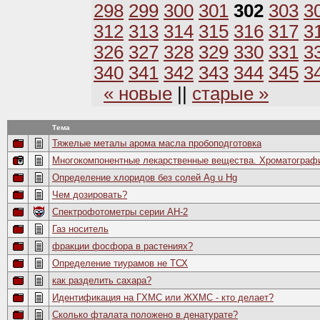
298
299
300
301
302
303
3
312
313
314
315
316
317
3
326
327
328
329
330
331
3
340
341
342
343
344
345
3
« новые
||
старые »
Тема
Тяжелые металы арома масла пробоподготовка
Многокомпонентные лекарственные вещества. Хроматограф
Определение хлоридов без солей Ag u Hg
Чем дозировать?
Спектрофотометры серии АН-2
Газ носитель
фракции фосфора в растениях?
Определение тиурамов не ТСХ
как разделить сахара?
Идентификация на ГХМС или ЖХМС - кто делает?
Сколько фталата положено в денатурате?