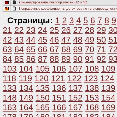
концентрирование микропримесей О2 и N2
Поправочные коэффициенты детектора по теплопроводност
Страницы:
1
2
3
4
5
6
7
8
9
21
22
23
24
25
26
27
28
29
3
42
43
44
45
46
47
48
49
50
5
63
64
65
66
67
68
69
70
71
7
84
85
86
87
88
89
90
91
92
9
103
104
105
106
107
108
109
118
119
120
121
122
123
124
133
134
135
136
137
138
139
148
149
150
151
152
153
154
163
164
165
166
167
168
169