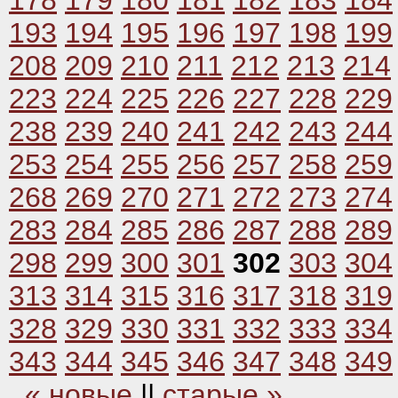
178
179
180
181
182
183
184
193
194
195
196
197
198
199
208
209
210
211
212
213
214
223
224
225
226
227
228
229
238
239
240
241
242
243
244
253
254
255
256
257
258
259
268
269
270
271
272
273
274
283
284
285
286
287
288
289
298
299
300
301
302
303
304
313
314
315
316
317
318
319
328
329
330
331
332
333
334
343
344
345
346
347
348
349
« новые
||
старые »