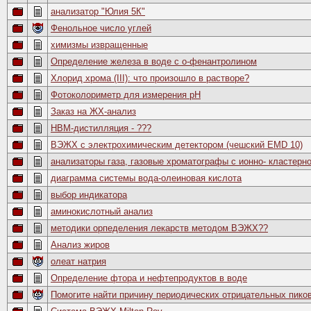
анализатор "Юлия 5К"
Фенольное число углей
химизмы извращенные
Определение железа в воде с о-фенантролином
Хлорид хрома (III): что произошло в растворе?
Фотоколориметр для измерения рН
Заказ на ЖХ-анализ
HBM-дистилляция - ???
ВЭЖХ с электрохимическим детектором (чешский EMD 10)
анализаторы газа, газовые хроматографы с ионно- кластерн
диаграмма системы вода-олеиновая кислота
выбор индикатора
аминокислотный анализ
методики орпеделения лекарств методом ВЭЖХ??
Анализ жиров
олеат натрия
Определение фтора и нефтепродуктов в воде
Помогите найти причину периодических отрицательных пико