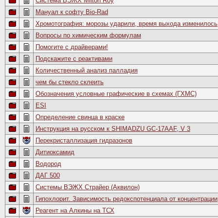
Система ВЭЖХ Milton Roy
Мануал к софту Bio-Rad
Хромотография: морозы ударили, время выхода изменилось
Вопросы по химическим формулам
Помогите с драйверами!
Подскажите с реактивами
Количественный анализ палладия
чем бы стекло склеить
Обозначения условные графические в схемах (ГХМС)
ESI
Определение свинца в краске
Инструкция на русском к SHIMADZU GC-17AAF, V 3
Перекристаллизация гидразонов
Дитиоксамид
Водород
ДАГ 500
Системы ВЭЖХ Страйер (Аквилон)
Гипохлорит. Зависимость редокспотенциала от концентрации
Реагент на Алкины на ТСХ