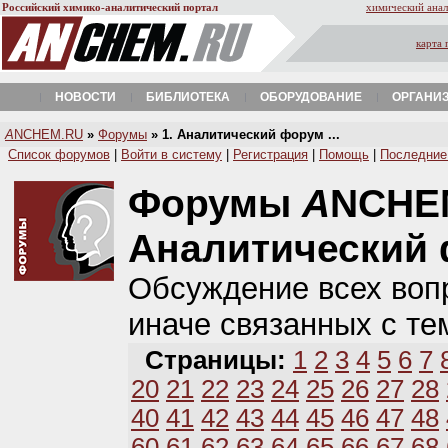
Российский химико-аналитический портал
химический анал
карта 
НОВОСТИ
БИБЛИОТЕКА
ОБОРУДОВАНИЕ
ОРГАНИ
A
NCHEM.RU
»
Форумы
» 1. Аналитический форум ...
Список форумов
|
Войти в систему
|
Регистрация
|
Помощь
|
Последние
Форумы
A
NCHE
Аналитический
Обсуждение всех вопр
иначе связанных с те
Страницы:
1
2
3
4
5
6
7
20
21
22
23
24
25
26
27
28
40
41
42
43
44
45
46
47
48
60
61
62
63
64
65
66
67
68