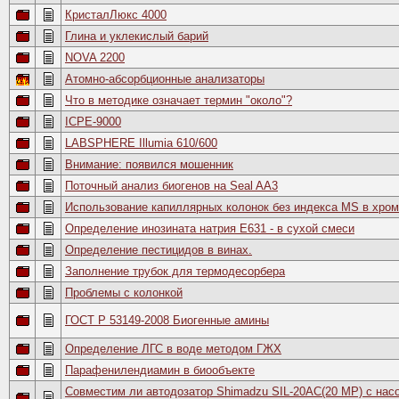
КристалЛюкс 4000
Глина и уклекислый барий
NOVA 2200
Атомно-абсорбционные анализаторы
Что в методике означает термин "около"?
ICPE-9000
LABSPHERE Illumia 610/600
Внимание: появился мошенник
Поточный анализ биогенов на Seal AA3
Использование капиллярных колонок без индекса MS в хром
Определение инозината натрия Е631 - в сухой смеси
Определение пестицидов в винах.
Заполнение трубок для термодесорбера
Проблемы с колонкой
ГОСТ Р 53149-2008 Биогенные амины
Определение ЛГС в воде методом ГЖХ
Парафенилендиамин в биообъекте
Совместим ли автодозатор Shimadzu SIL-20AC(20 MP) с нас