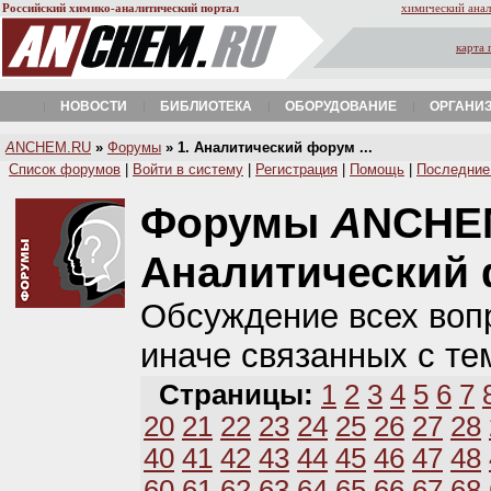
Российский химико-аналитический портал
химический анал
карта 
НОВОСТИ
БИБЛИОТЕКА
ОБОРУДОВАНИЕ
ОРГАНИ
A
NCHEM.RU
»
Форумы
» 1. Аналитический форум ...
Список форумов
|
Войти в систему
|
Регистрация
|
Помощь
|
Последние
Форумы
A
NCHE
Аналитический
Обсуждение всех вопр
иначе связанных с те
Страницы:
1
2
3
4
5
6
7
20
21
22
23
24
25
26
27
28
40
41
42
43
44
45
46
47
48
60
61
62
63
64
65
66
67
68