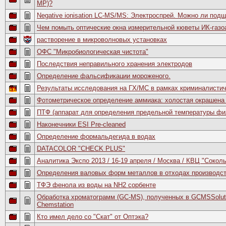
MP)?
Negative ionisation LC-MS/MS: Электроспрей. Можно ли по
Чем помыть оптические окна измерительной кюветы ИК-газо
растворение в микроволновых установках
ОФС "Микробиологическая чистота"
Последствия неправильного хранения электродов
Определение фальсификации мороженого.
Результаты исследования на ГХ/МС в рамках криминалистич
Фотометрическое определение аммиака: холостая окрашена
ПТФ (аппарат для определения предельной температуры фи
Наконечники ESI Pre-cleaned
Определение формальдегида в водах
DATACOLOR "CHECK PLUS"
Аналитика Экспо 2013 / 16-19 апреля / Москва / КВЦ "Сокол
Определения валовых форм металлов в отходах производст
ТФЭ фенола из воды на NH2 сорбенте
Обработка хроматограмм (GC-MS), полученных в GCMSSoluti
Chemstation
Кто имел дело со "Скат" от Оптэка?