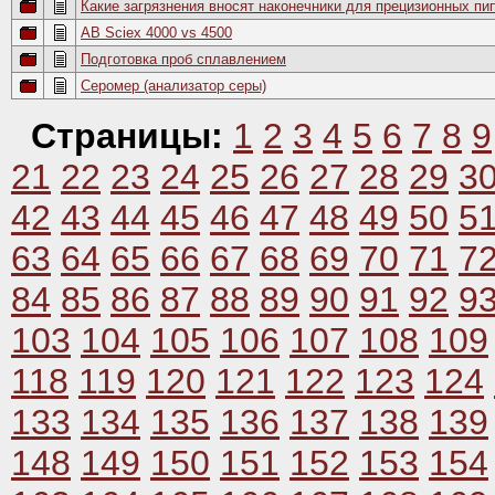
Какие загрязнения вносят наконечники для прецизионных пи
AB Sciex 4000 vs 4500
Подготовка проб сплавлением
Серомер (анализатор серы)
Страницы:
1
2
3
4
5
6
7
8
9
21
22
23
24
25
26
27
28
29
3
42
43
44
45
46
47
48
49
50
5
63
64
65
66
67
68
69
70
71
7
84
85
86
87
88
89
90
91
92
9
103
104
105
106
107
108
109
118
119
120
121
122
123
124
133
134
135
136
137
138
139
148
149
150
151
152
153
154