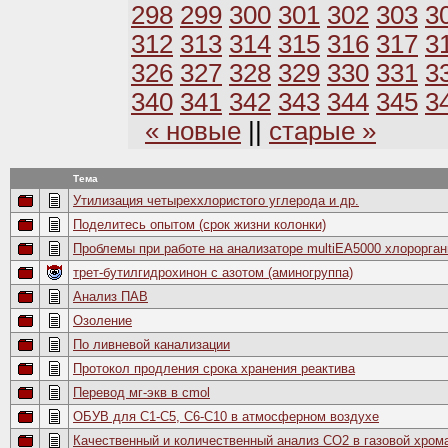
298
299
300
301
302
303
3
312
313
314
315
316
317
3
326
327
328
329
330
331
3
340
341
342
343
344
345
3
« новые
||
старые »
Тема
Утилизация четыреххлористого углерода и др.
Поделитесь опытом (срок жизни колонки)
Проблемы при работе на анализаторе multiEA5000 хлорорга
трет-бутилгидрохинон с азотом (аминогруппа)
Анализ ПАВ
Озоление
По ливневой канализации
Протокол продления срока хранения реактива
Перевод мг-экв в cmol
ОБУВ для С1-С5, С6-С10 в атмосферном воздухе
Качественный и количественный анализ СО2 в газовой хром