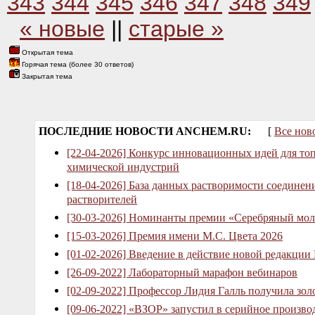
343
344
345
346
347
348
349
« новые
||
старые »
Открытая тема
Горячая тема (более 30 ответов)
Закрытая тема
ПОСЛЕДНИЕ НОВОСТИ ANCHEM.RU:
[
Все нов
[22-04-2026] Конкурс инновационных идей для то
химической индустрий
[18-04-2026] База данных растворимости соединен
растворителей
[30-03-2026] Номинанты премии «Серебряный мол
[15-03-2026] Премия имени М.С. Цвета 2026
[01-02-2026] Введение в действие новой редакции
[26-09-2022] Лабораторный марафон вебинаров
[02-09-2022] Профессор Лидия Галль получила зо
[09-06-2022] «ВЗОР» запустил в серийное произв