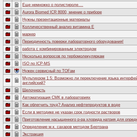
Еще немножко о полистироле....
Aurora Biomed ICR 8000, мнение о приборе
Нужны презентационные материалы
Коллическтвенный анализ витамина Е
маркер
Периодичность поверки лабораторного оборудования!
работа с комбинированным электродом
Несколько вопросов по тербомолекуляркам
ISO по ICP-MS
Нужен сервисный по TOFам
Мультихром 1.5: Возможно ли переключение языка интерфей
английский?
Щелочность
Автоматизация СМК в лабораториях
Как облегчить труд? Анализ нефтепродуктов в воде
Если в методике не указан срок годности растворов
Приготовление насыщенного р-ра хлорида натрия для опред
Определение м.к. сахаров методом Бертрана
Экстракция