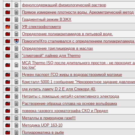
фенолсодержащий физиологический раствор
Прямое измерение плотности воды. Ареометрический метод
Градиентный режим ВЭЖХ
УФ спектрофотометр
Определение полиакриламидов в питьевой воде.
Помогите!Кто сталкивался с определением полиакриламида 
Определение триглицеридов в маслах
"спиртовой" лайнер для Thermo
МСД Thermo ISQ после длительного простоя - не проходит а
too low"
Нужен паспорт ГСО жиры в водорастворимой матрице
Кристалл 5000.1 сообщение "Некорректное задание давлени
где купить лампу D 2 E для Спекорд 40,
Нитриты с помощью нитрАт-селективного электрода
Растворение образца сплава на основе вольфрама
поверка газового хроматографа СКО и Предел
Металлы в природном газе!!!
Методика UOP 163-10
Полиароматика в рыбе