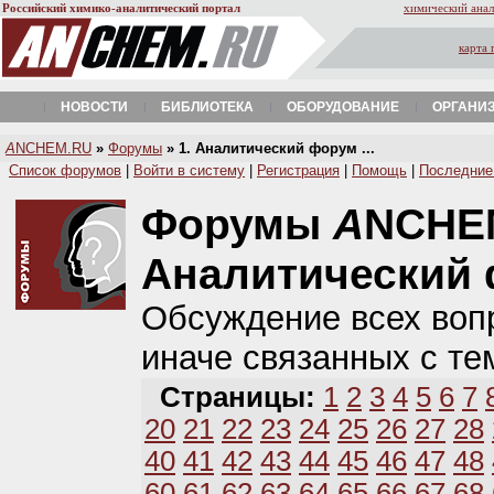
Российский химико-аналитический портал
химический анал
карта 
НОВОСТИ
БИБЛИОТЕКА
ОБОРУДОВАНИЕ
ОРГАНИ
A
NCHEM.RU
»
Форумы
» 1. Аналитический форум ...
Список форумов
|
Войти в систему
|
Регистрация
|
Помощь
|
Последние
Форумы
A
NCHE
Аналитический
Обсуждение всех вопр
иначе связанных с те
Страницы:
1
2
3
4
5
6
7
20
21
22
23
24
25
26
27
28
40
41
42
43
44
45
46
47
48
60
61
62
63
64
65
66
67
68