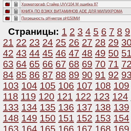
Хроматоргаф Стайер UVV104.M ошибка 87
КНИГА ПО ВЭЖХ ВИТАМИНОВ ADE ДЛЯ МИЛИХРОМА
Погрешность pH-метре pH150МИ
Страницы:
1
2
3
4
5
6
7
8
9
21
22
23
24
25
26
27
28
29
3
42
43
44
45
46
47
48
49
50
5
63
64
65
66
67
68
69
70
71
7
84
85
86
87
88
89
90
91
92
9
103
104
105
106
107
108
109
118
119
120
121
122
123
124
133
134
135
136
137
138
139
148
149
150
151
152
153
154
163
164
165
166
167
168
169