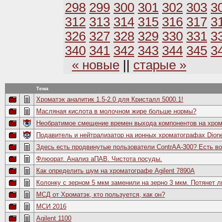
298
299
300
301
302
303
3
312
313
314
315
316
317
3
326
327
328
329
330
331
3
340
341
342
343
344
345
3
« новые
||
старые »
Тема
Хроматэк аналитик 1.5-2.0 для Кристалл 5000.1!
Масляная кислота в молочном жире больше нормы?
Необратимое смещение времен выхода компонентов на хро
Подавитель и нейтрализатор на ионных хроматографах Dion
Здесь есть продвинутые пользователи ContrAA-300? Есть во
Флюорат. Анализ аПАВ. Чистота посуды.
Как определить шум на хроматографе Agilent 7890A
Колонку с зерном 5 мкм заменили на зерно 3 мкм. Потянет л
МСД от Хроматэк, кто пользуется, как он?
МСИ 2016
Agilent 1100