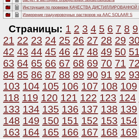
Инструкция по проверке КАЧЕСТВА ДИСТИЛЛИРОВАННОЙ
Измерение градуировочных растворов на ААС SOLAAR S
Страницы:
1
2
3
4
5
6
7
8
9
21
22
23
24
25
26
27
28
29
3
42
43
44
45
46
47
48
49
50
5
63
64
65
66
67
68
69
70
71
7
84
85
86
87
88
89
90
91
92
9
103
104
105
106
107
108
109
118
119
120
121
122
123
124
133
134
135
136
137
138
139
148
149
150
151
152
153
154
163
164
165
166
167
168
169