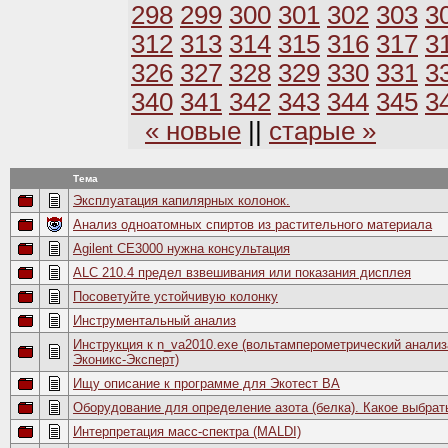
298
299
300
301
302
303
3
312
313
314
315
316
317
3
326
327
328
329
330
331
3
340
341
342
343
344
345
3
« новые
||
старые »
Тема
Эксплуатация капилярных колонок.
Анализ одноатомных спиртов из растительного материала
Agilent CE3000 нужна консультация
ALC 210.4 предел взвешивания или показания дисплея
Посоветуйте устойчивую колонку
Инструментальный анализ
Инструкция к n_va2010.exe (вольтамперометрический анали
Эконикс-Эксперт)
Ищу описание к программе для Экотест ВА
Оборудование для определение азота (белка). Какое выбрат
Интерпретация масс-спектра (MALDI)