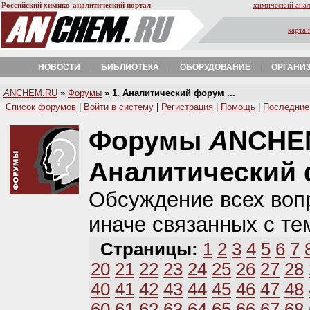
Российский химико-аналитический портал
химический анал
карта 
НОВОСТИ
БИБЛИОТЕКА
ОБОРУДОВАНИЕ
ОРГАНИ
A
NCHEM.RU
»
Форумы
» 1. Аналитический форум ...
Список форумов
|
Войти в систему
|
Регистрация
|
Помощь
|
Последние
Форумы
A
NCHE
Аналитический
Обсуждение всех вопр
иначе связанных с те
Страницы:
1
2
3
4
5
6
7
20
21
22
23
24
25
26
27
28
40
41
42
43
44
45
46
47
48
60
61
62
63
64
65
66
67
68