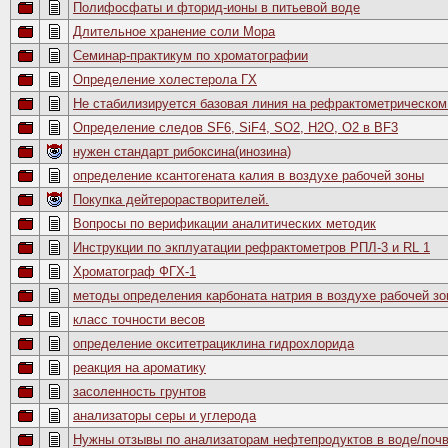
Полифосфаты и фторид-ионы в питьевой воде
Длительное хранение соли Мора
Семинар-практикум по хроматографии
Определение холестерола ГХ
Не стабилизируется базовая линия на рефрактометрическом
Определение следов SF6, SiF4, SO2, H2O, O2 в BF3
нужен стандарт рибоксина(инозина)
определение ксантогената калия в воздухе рабочей зоны
Покупка дейтерорастворителей.
Вопросы по верификации аналитических методик
Инструкции по экплуатации рефрактометров РПЛ-3 и RL 1
Хроматограф ФГХ-1
методы определения карбоната натрия в воздухе рабочей з
класс точности весов
определение окситетрациклина гидрохлорида
реакция на ароматику
засоленность грунтов
анализаторы серы и углерода
Нужны отзывы по анализаторам нефтепродуктов в воде/почв