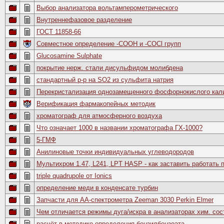
Выбор анализатора вольтамперометрического
Внутреннефазовое разделение
ГОСТ 11858-66
Совместное определение -COOH и -COCl групп
Glucosamine Sulphate
покрытие нерж. стали дисульфидом молибдена
стандартный р-р на SO2 из сульфита натрия
Перекристализация однозамещенного фосфорнокислого кал
Верификация фармакопейных методик
хроматограф для атмосферного воздуха
Что означает 1000 в названии хроматографа ГХ-1000?
5-ГМФ
Анилиновые точки индивидуальных углеводородов
Мультихром 1.47, L241, LPT HASP - как заставить работать
triple quadrupole от Ionics
определение меди в конденсате турбин
Запчасти для АА-спектрометра Zeeman 3030 Perkin Elmer
Чем отличается режимы дуга/искра в анализаторах хим. сос
расчёт в методике определения бензилбензоата