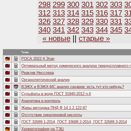
298
299
300
301
302
303
3
312
313
314
315
316
317
3
326
327
328
329
330
331
3
340
341
342
343
344
345
3
« новые
||
старые »
Тема
РОСА 2022 4 Этап
Оптимальный метод химического анализа твердосплавного 
Реактив Несслера
Органолептический анализ
ВЭЖХ и ВЭЖХ-МС анализ сахаров: есть тут кто нибудь?
Сульфаты в воде ГОСТ 31940-2012 п.6
Аналитика и контроль
Жиры методика ПНД Ф 14.1:2.122-97
Отсутствие линоленовой кислоты
ГОСТ 32689.1-2014, ГОСТ 33689.2-2014, ГОСТ 32689.3-2014
Хроматография на ТЭЦ