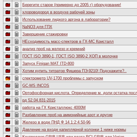
Берегите старое (примерно до 2005 г) оборудование!
хлороводород в воздухе рабочей зоны
Использование лидкого аргона в лаборатории?
NaNO3 для ГПХ
Завершение стажировки
НЕсходимость масс-спектров в ГХ-МС Кристалл
анализ проб на железо и кремний
ГОСТ ISO 3890-1, ГОСТ ISO 3890-2 ХОП в молочке
Запуск Finigan MAT ITD-800
Хотим купить титратор Фишера ПЭ-9210! Подскажите?..
спектрометр UV-1700 проблемы с запуском
GC-MS INCOS
Ортофосфорная кислота. Определение м. доли остатка пос
рд 52.04.831-2015
работа на ГХ Кристаллюкс 4000М
Разбавление проб на аммонийные азот и другие
Железо в воде ПНД Ф 14.1:2:4.50-96
Давление на входе капиллярной колонки 1 ниже нормы
Контроллер GPIB-USB или плата PCI-GPIB для Varian