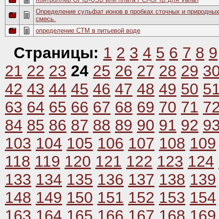
Определение сульфат ионов в пробках сточных и природны
смесь.
определение СТМ в питьевой воде
Страницы:
1
2
3
4
5
6
7
8
9
21
22
23
24
25
26
27
28
29
3
42
43
44
45
46
47
48
49
50
5
63
64
65
66
67
68
69
70
71
7
84
85
86
87
88
89
90
91
92
9
103
104
105
106
107
108
109
118
119
120
121
122
123
124
133
134
135
136
137
138
139
148
149
150
151
152
153
154
163
164
165
166
167
168
169