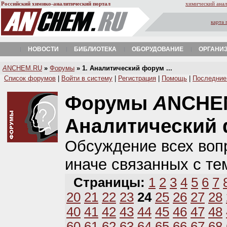
Российский химико-аналитический портал
химический анал
карта 
НОВОСТИ
БИБЛИОТЕКА
ОБОРУДОВАНИЕ
ОРГАНИ
A
NCHEM.RU
»
Форумы
» 1. Аналитический форум ...
Список форумов
|
Войти в систему
|
Регистрация
|
Помощь
|
Последние
Форумы
A
NCHE
Аналитический
Обсуждение всех вопр
иначе связанных с те
Страницы:
1
2
3
4
5
6
7
20
21
22
23
24
25
26
27
28
40
41
42
43
44
45
46
47
48
60
61
62
63
64
65
66
67
68