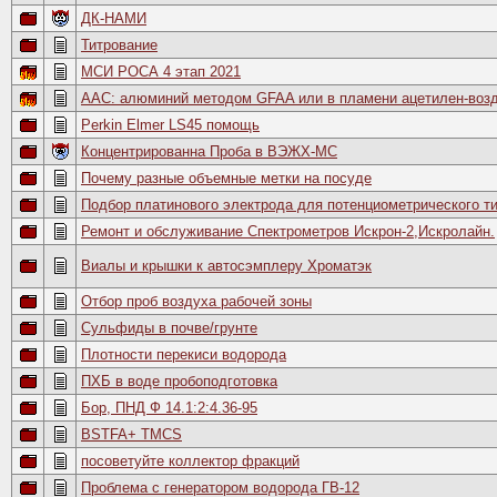
ДК-НАМИ
Титрование
МСИ РОСА 4 этап 2021
ААС: алюминий методом GFAA или в пламени ацетилен-воз
Perkin Elmer LS45 помощь
Концентрированна Проба в ВЭЖХ-МС
Почему разные объемные метки на посуде
Подбор платинового электрода для потенциометрического т
Ремонт и обслуживание Спектрометров Искрон-2,Искролайн.
Виалы и крышки к автосэмплеру Хроматэк
Отбор проб воздуха рабочей зоны
Сульфиды в почве/грунте
Плотности перекиси водорода
ПХБ в воде пробоподготовка
Бор, ПНД Ф 14.1:2:4.36-95
BSTFA+ TMCS
посоветуйте коллектор фракций
Проблема с генератором водорода ГВ-12