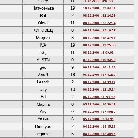
Garry
11
11.12.2006 : 8:51:29
*
Натусенька
19
10.12.2006 : 22:04:01
*
Rat
2
08.12.2006 : 22:24:59
*
Oksol
11
08.12.2006 : 22:22:34
*
КИПОВЕЦ
0
08.12.2006 : 19:16:57
*
Мадест
3
08.12.2006 : 18:47:11
*
IVA
19
08.12.2006 : 12:25:55
*
КД
11
08.12.2006 : 6:09:01
*
ALSTN
0
07.12.2006 : 10:03:29
*
geo
9
06.12.2006 : 18:11:03
*
АлаЯ
18
06.12.2006 : 17:41:16
*
Leandr
2
06.12.2006 : 14:33:11
*
Urry
10
06.12.2006 : 12:15:14
*
Ed
2
06.12.2006 : 11:01:22
*
Mapina
0
05.12.2006 : 18:50:42
*
Ysy
0
05.12.2006 : 17:50:57
*
Уляна
6
05.12.2006 : 0:14:34
*
Dmitryus
2
04.12.2006 : 14:45:16
*
negnostj
5
04.12.2006 : 12:48:15
*