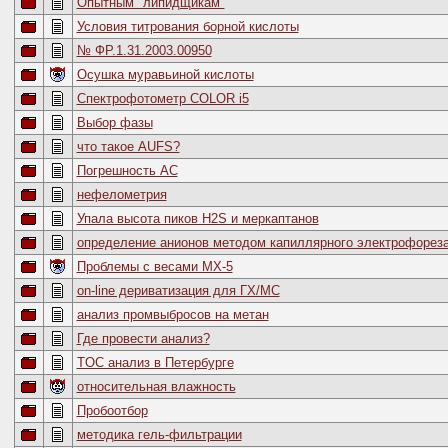
Опытным "липидщикам"
Условия титрования борной кислоты
№ ФР.1.31.2003.00950
Осушка муравьиной кислоты
Спектрофотометр COLOR i5
Выбор фазы
что такое AUFS?
Погрешность АС
нефелометрия
Упала высота пиков H2S и меркаптанов
определение анионов методом капиллярного электрофорез
Проблемы с весами MX-5
on-line дериватизация для ГХ/МС
анализ промвыбросов на метан
Где провести анализ?
TOC анализ в Петербурге
относительная влажность
Пробоотбор
методика гель-фильтрации