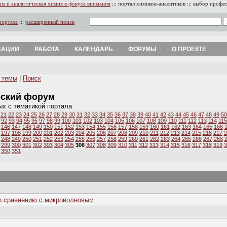
из и аналитическая химия в фокусе внимания
:::
портал химиков-аналитиков
:::
выбор профе
портала
:::
расширенный поиск
ЗАЦИИ
РАБОТА
КАЛЕНДАРЬ
ФОРУМЫ
О ПРОЕКТЕ
 темы
|
Поиск
еский форум
ых с тематикой портала
21
22
23
24
25
26
27
28
29
30
31
32
33
34
35
36
37
38
39
40
41
42
43
44
45
46
47
48
49
50
92
93
94
95
96
97
98
99
100
101
102
103
104
105
106
107
108
109
110
111
112
113
114
115
146
147
148
149
150
151
152
153
154
155
156
157
158
159
160
161
162
163
164
165
166
197
198
199
200
201
202
203
204
205
206
207
208
209
210
211
212
213
214
215
216
217
2
248
249
250
251
252
253
254
255
256
257
258
259
260
261
262
263
264
265
266
267
268
299
300
301
302
303
304
305
306
307
308
309
310
311
312
313
314
315
316
317
318
319
3
350
351
о сравнению с микроволновым