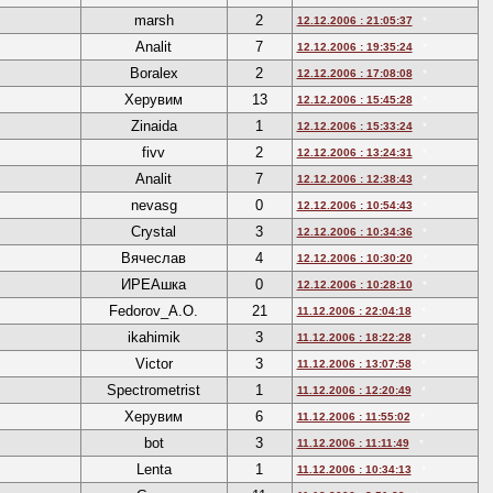
marsh
2
12.12.2006 : 21:05:37
*
Analit
7
12.12.2006 : 19:35:24
*
Boralex
2
12.12.2006 : 17:08:08
*
Херувим
13
12.12.2006 : 15:45:28
*
Zinaida
1
12.12.2006 : 15:33:24
*
fivv
2
12.12.2006 : 13:24:31
*
Analit
7
12.12.2006 : 12:38:43
*
nevasg
0
12.12.2006 : 10:54:43
*
Crystal
3
12.12.2006 : 10:34:36
*
Вячеслав
4
12.12.2006 : 10:30:20
*
ИРЕАшка
0
12.12.2006 : 10:28:10
*
Fedorov_A.O.
21
11.12.2006 : 22:04:18
*
ikahimik
3
11.12.2006 : 18:22:28
*
Victor
3
11.12.2006 : 13:07:58
*
Spectrometrist
1
11.12.2006 : 12:20:49
*
Херувим
6
11.12.2006 : 11:55:02
*
bot
3
11.12.2006 : 11:11:49
*
Lenta
1
11.12.2006 : 10:34:13
*