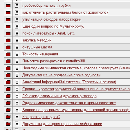
проботобор на погл. трубки
как отличить растительный белок от животного?
утилизация отходов лаборатории
Еще один вопрос по Мультихрому.
поиск литературы - Anal. Lett.
закупка методик
сивушные масла
Точность измерения
Помогите разобраться с копейкой!!!
Необходима химическая система, которая среагирует (измен
Документация на продление срока годности
Аналітичні інформаційні системи (Теоретичні основи)
Срочно - хроматографический анализ вина на присутствие 
ГХ: оксид алюминия и двуокись углерода
Радиохимические доказательства в криминалистике
Вопрос по программе мультихром для газовой хроматограф
Как растворять урат?
Документы для проектирования ляборатории