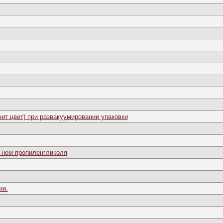
ит цвет) при развакуумировании упаковки
в нем пропиленгликоля
ии.