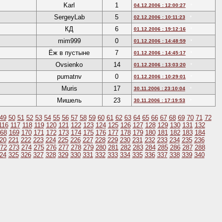
Karl
1
04.12.2006 : 12:00:27
*
SergeyLab
5
02.12.2006 : 10:11:23
*
КД
6
01.12.2006 : 19:12:16
*
mim999
0
01.12.2006 : 14:48:59
*
Ёж в пустыне
7
01.12.2006 : 14:45:17
*
Ovsienko
14
01.12.2006 : 13:03:20
*
pumatnv
0
01.12.2006 : 10:29:01
*
Muris
17
30.11.2006 : 23:10:04
*
Мишель
23
30.11.2006 : 17:19:53
*
49
50
51
52
53
54
55
56
57
58
59
60
61
62
63
64
65
66
67
68
69
70
71
72
116
117
118
119
120
121
122
123
124
125
126
127
128
129
130
131
132
68
169
170
171
172
173
174
175
176
177
178
179
180
181
182
183
184
20
221
222
223
224
225
226
227
228
229
230
231
232
233
234
235
236
72
273
274
275
276
277
278
279
280
281
282
283
284
285
286
287
288
24
325
326
327
328
329
330
331
332
333
334
335
336
337
338
339
340