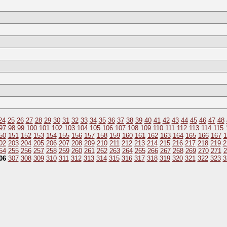
24
25
26
27
28
29
30
31
32
33
34
35
36
37
38
39
40
41
42
43
44
45
46
47
48
97
98
99
100
101
102
103
104
105
106
107
108
109
110
111
112
113
114
115
50
151
152
153
154
155
156
157
158
159
160
161
162
163
164
165
166
167
1
02
203
204
205
206
207
208
209
210
211
212
213
214
215
216
217
218
219
2
54
255
256
257
258
259
260
261
262
263
264
265
266
267
268
269
270
271
2
06
307
308
309
310
311
312
313
314
315
316
317
318
319
320
321
322
323
3