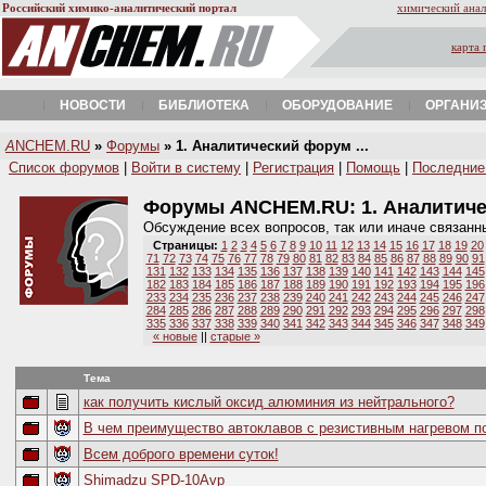
Российский химико-аналитический портал
химический анал
карта 
НОВОСТИ
БИБЛИОТЕКА
ОБОРУДОВАНИЕ
ОРГАНИ
A
NCHEM.RU
»
Форумы
» 1. Аналитический форум ...
Список форумов
|
Войти в систему
|
Регистрация
|
Помощь
|
Последние
Форумы
A
NCHEM.RU:
1. Аналитич
Обсуждение всех вопросов, так или иначе связанн
Страницы:
1
2
3
4
5
6
7
8
9
10
11
12
13
14
15
16
17
18
19
20
71
72
73
74
75
76
77
78
79
80
81
82
83
84
85
86
87
88
89
90
91
131
132
133
134
135
136
137
138
139
140
141
142
143
144
145
182
183
184
185
186
187
188
189
190
191
192
193
194
195
196
233
234
235
236
237
238
239
240
241
242
243
244
245
246
247
284
285
286
287
288
289
290
291
292
293
294
295
296
297
298
335
336
337
338
339
340
341
342
343
344
345
346
347
348
349
« новые
||
старые »
Тема
как получить кислый оксид алюминия из нейтрального?
В чем преимущество автоклавов с резистивным нагревом п
Всем доброго времени суток!
Shimadzu SPD-10Avp