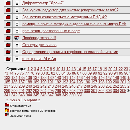
Дифрактометр "Дрон-7"
Где купить редуктор для чистых (сверхчистых газов)?
Где можно ознакомиться с методиками ПНД Ф?
помощь в поиске методик выделения тканевых микро-РНК
ppm газов, растворенных в воде
Пробоподготовка!!!
Сканеры для чипов
Определение органики в карбонатно-солевой системе
электролиз Al и Ag
Страницы:
1
2
3
4
5
6
7
8
9
10
11
12
13
14
15
16
17
18
19
20
21
22
23
73
74
75
76
77
78
79
80
81
82
83
84
85
86
87
88
89
90
91
92
93
94
95
96
133
134
135
136
137
138
139
140
141
142
143
144
145
146
147
148
149
1
185
186
187
188
189
190
191
192
193
194
195
196
197
198
199
200
201
2
237
238
239
240
241
242
243
244
245
246
247
248
249
250
251
252
253
2
289
290
291
292
293
294
295
296
297
298
299
300
301
302
303
304
305
3
341
342
343
344
345
346
347
348
349
350
351
« новые
||
старые »
Открытая тема
Горячая тема (более 30 ответов)
Закрытая тема