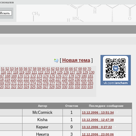
ссионалов
[
Новая тема
]
51
52
53
54
55
56
57
58
59
60
61
62
63
64
65
66
67
68
69
70
116
117
118
119
120
121
122
123
124
125
126
127
128
129
130
167
168
169
170
171
172
173
174
175
176
177
178
179
180
181
18
219
220
221
222
223
224
225
226
227
228
229
230
231
232
269
270
271
272
273
274
275
276
277
278
279
280
281
282
283
20
321
322
323
324
325
326
327
328
329
330
331
332
333
334
Автор
Ответов
Последнее сообщение
McCormick
1
13.12.2006 : 13:51:34
*
Kisha
1
13.12.2006 : 12:47:38
*
Керинг
9
13.12.2006 : 0:27:22
*
Никита
3
12.12.2006 : 23:00:06
*