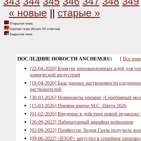
343
344
345
346
347
348
349
« новые
||
старые »
Открытая тема
Горячая тема (более 30 ответов)
Закрытая тема
ПОСЛЕДНИЕ НОВОСТИ ANCHEM.RU:
[
Все нов
[22-04-2026] Конкурс инновационных идей для то
химической индустрий
[18-04-2026] База данных растворимости соединен
растворителей
[30-03-2026] Номинанты премии «Серебряный мол
[15-03-2026] Премия имени М.С. Цвета 2026
[01-02-2026] Введение в действие новой редакции
[26-09-2022] Лабораторный марафон вебинаров
[02-09-2022] Профессор Лидия Галль получила зо
[09-06-2022] «ВЗОР» запустил в серийное произв