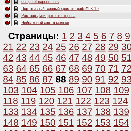
design of experiments
Портативный газовый хроматограф ФГХ-1-2
Раствор Дигидротестостерона
Небелковый азот в молоке
Страницы:
1
2
3
4
5
6
7
8
9
21
22
23
24
25
26
27
28
29
3
42
43
44
45
46
47
48
49
50
5
63
64
65
66
67
68
69
70
71
7
84
85
86
87
88
89
90
91
92
9
103
104
105
106
107
108
109
118
119
120
121
122
123
124
133
134
135
136
137
138
139
148
149
150
151
152
153
154