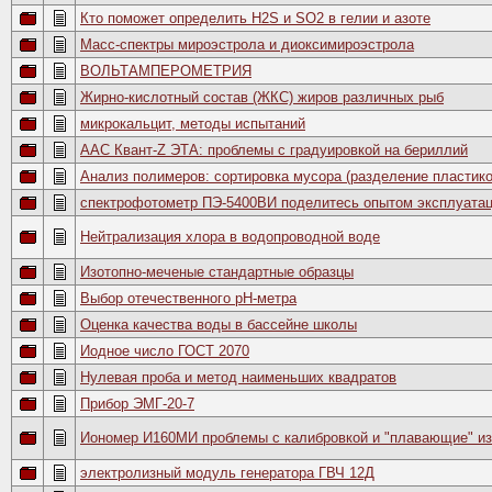
Кто поможет определить H2S и SO2 в гелии и азоте
Масс-спектры мироэстрола и диоксимироэстрола
ВОЛЬТАМПЕРОМЕТРИЯ
Жирно-кислотный состав (ЖКС) жиров различных рыб
микрокальцит, методы испытаний
ААС Квант-Z ЭТА: проблемы с градуировкой на бериллий
Анализ полимеров: сортировка мусора (разделение пластико
спектрофотометр ПЭ-5400ВИ поделитесь опытом эксплуата
Нейтрализация хлора в водопроводной воде
Изотопно-меченые стандартные образцы
Выбор отечественного рН-метра
Оценка качества воды в бассейне школы
Иодное число ГОСТ 2070
Нулевая проба и метод наименьших квадратов
Прибор ЭМГ-20-7
Иономер И160МИ проблемы с калибровкой и "плавающие" и
электролизный модуль генератора ГВЧ 12Д