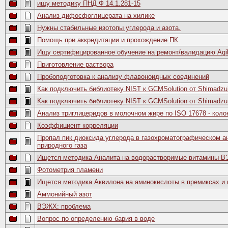
ищу методику ПНД Ф 14.1.281-15
Анализ дифосфоглицерата на хилике
Нужны стабильные изотопы углерода и азота.
Помощь при аккредитации и прохождение ПК
Ищу сертифицированное обучение на ремонт/валидацию Agi
Приготовление раствора
Пробоподготовка к анализу флавоноидных соединений
Как подключить библиотеку NIST к GCMSolution от Shimadzu
Как подключить библиотеку NIST к GCMSolution от Shimadzu
Анализ триглицеридов в молочном жире по ISO 17678 - коло
Коэффициент корреляции
Пропал пик диоксида углерода в газохроматографическом а
природного газа
Ищется методика Аналита на водорастворимые витамины 
Фотометрия пламени
Ищется методика Аквилона на аминокислоты в премиксах и 
Аммонийный азот
ВЭЖХ: проблема
Вопрос по определению бария в воде