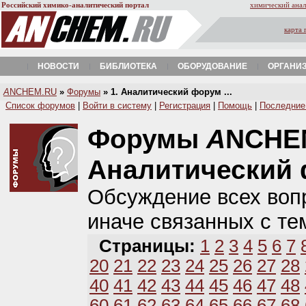
Российский химико-аналитический портал
химический анал
карта 
НОВОСТИ
БИБЛИОТЕКА
ОБОРУДОВАНИЕ
ОРГАНИ
A
NCHEM.RU
»
Форумы
» 1. Аналитический форум ...
Список форумов
|
Войти в систему
|
Регистрация
|
Помощь
|
Последние
Форумы
A
NCHE
Аналитический
Обсуждение всех вопр
иначе связанных с те
Страницы:
1
2
3
4
5
6
7
20
21
22
23
24
25
26
27
28
40
41
42
43
44
45
46
47
48
60
61
62
63
64
65
66
67
68