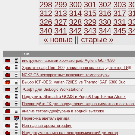
298
299
300
301
302
303
3
312
313
314
315
316
317
3
326
327
328
329
330
331
3
340
341
342
343
344
345
3
« новые
||
старые »
Тема
инструкция газовый хроматограф Agilent GC -7890
Хроматограф Цвет-800, капилярная колонка, детектор ТИД
NCK2 G5 некорректные показания температуры
Выбор ICP-OES: Varian 720ES vs Thermo iSAP 6300 Duo.
?Софт для BioLogic Workstation?
Подружить Shimadzu GCMS и Purge&Trap Tekmar Atomx
Посоветуйте ГХ для определения жирно-кислотного состава
анализ тетрагидрофурана в водной вытяжке
Перегонка ацетальдегида
Ион-парная хроматография
Ищу документацию на электрохимический детектор