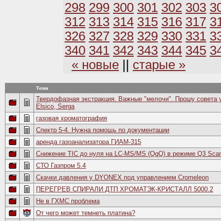
298
299
300
301
302
303
3
312
313
314
315
316
317
3
326
327
328
329
330
331
3
340
341
342
343
344
345
3
« новые
||
старые »
Тема
Твердофазная экстракция. Важные "мелочи". Прошу совета у з
Elsico, Serga
газовая хроматография
Спектр 5-4. Нужна помощь по документации
аренда газоанализатора ГИАМ-315
Снижение TIC до нуля на LC-MS/MS (QqQ) в режиме Q3 Sca
СТО Газпром 5.4
Скачки давления у DYONEX под управлением Cromeleon
ПЕРЕГРЕВ СПИРАЛИ ДТП ХРОМАТЭК-КРИСТАЛЛ 5000.2
He в ГХМС проблема
От чего может темнеть платина?