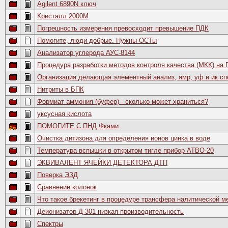
Agilent 6890N ключ
Кристалл 2000М
Погрешность измерения превосходит превышение ПДК
Помогите, люди добрые. Нужны ОСТы
Анализатор углерода АУС-8144
Процедура разработки методов контроля качества (МКК) на 
Организация делающая элементный анализ, ямр, уф и ик сп
Нитриты в БПК
Формиат аммония (буфер) - сколько может храниться?
уксусная кислота
ПОМОГИТЕ С ПНД Фками
Очистка дитизона для определения ионов цинка в воде
Температура вспышки в открытом тигле прибор АТВО-20
ЭКВИВАЛЕНТ ЯЧЕЙКИ ДЕТЕКТОРА ДТП
Поверка ЭЗД
Сравнение колонок
Что такое брекетинг в процедуре трансфера налитической м
Деионизатор Д-301 низкая производительность
Спектры