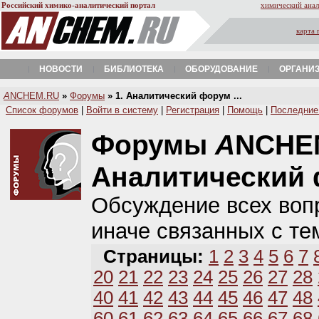
Российский химико-аналитический портал
химический анал
карта 
НОВОСТИ
БИБЛИОТЕКА
ОБОРУДОВАНИЕ
ОРГАНИ
A
NCHEM.RU
»
Форумы
» 1. Аналитический форум ...
Список форумов
|
Войти в систему
|
Регистрация
|
Помощь
|
Последние
Форумы
A
NCHE
Аналитический
Обсуждение всех вопр
иначе связанных с те
Страницы:
1
2
3
4
5
6
7
20
21
22
23
24
25
26
27
28
40
41
42
43
44
45
46
47
48
60
61
62
63
64
65
66
67
68