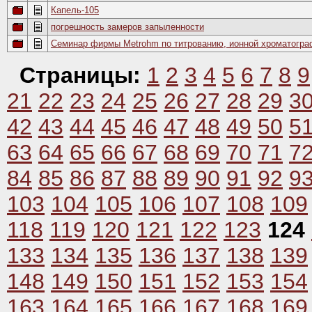
Капель-105
погрешность замеров запыленности
Семинар фирмы Metrohm по титрованию, ионной хроматогра
Страницы:
1
2
3
4
5
6
7
8
9
21
22
23
24
25
26
27
28
29
3
42
43
44
45
46
47
48
49
50
5
63
64
65
66
67
68
69
70
71
7
84
85
86
87
88
89
90
91
92
9
103
104
105
106
107
108
109
118
119
120
121
122
123
124
133
134
135
136
137
138
139
148
149
150
151
152
153
154
163
164
165
166
167
168
169