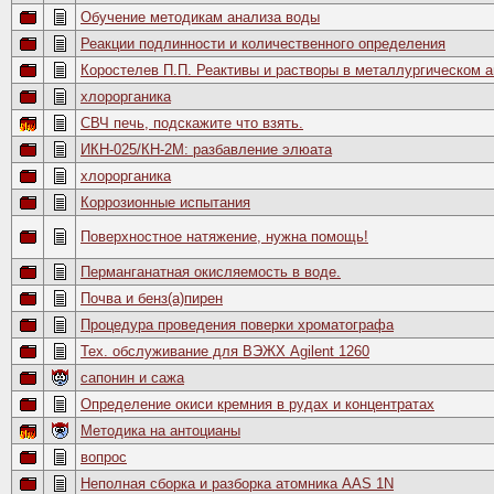
Обучение методикам анализа воды
Реакции подлинности и количественного определения
Коростелев П.П. Реактивы и растворы в металлургическом 
хлорорганика
СВЧ печь, подскажите что взять.
ИКН-025/КН-2М: разбавление элюата
хлорорганика
Коррозионные испытания
Поверхностное натяжение, нужна помощь!
Перманганатная окисляемость в воде.
Почва и бенз(а)пирен
Процедура проведения поверки хроматографа
Тех. обслуживание для ВЭЖХ Agilent 1260
сапонин и сажа
Определение окиси кремния в рудах и концентратах
Методика на антоцианы
вопрос
Неполная сборка и разборка атомника AAS 1N