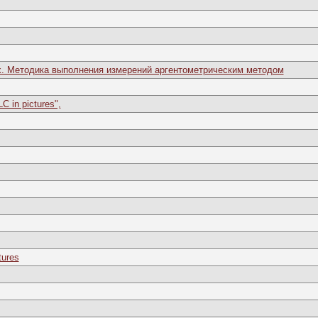
ах. Методика выполнения измерений аргентометрическим методом
C in pictures",
tures