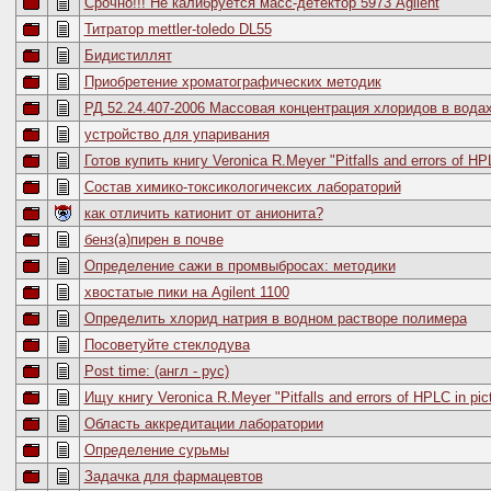
Срочно!!! Не калибруется масс-детектор 5973 Agilent
Титратор mettler-toledo DL55
Бидистиллят
Приобретение хроматографических методик
РД 52.24.407-2006 Массовая концентрация хлоридов в вод
устройство для упаривания
Готов купить книгу Veronica R.Meyer "Pitfalls and errors of HPL
Состав химико-токсикологичексих лабораторий
как отличить катионит от анионита?
бенз(а)пирен в почве
Определение сажи в промвыбросах: методики
хвостатые пики на Agilent 1100
Определить хлорид натрия в водном растворе полимера
Посоветуйте стеклодува
Post time: (англ - рус)
Ищу книгу Veronica R.Meyer "Pitfalls and errors of HPLC in pic
Область аккредитации лаборатории
Определение сурьмы
Задачка для фармацевтов