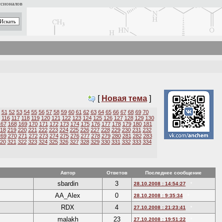
ссионалов
[
Новая тема
]
51
52
53
54
55
56
57
58
59
60
61
62
63
64
65
66
67
68
69
70
116
117
118
119
120
121
122
123
124
125
126
127
128
129
130
167
168
169
170
171
172
173
174
175
176
177
178
179
180
181
18
219
220
221
222
223
224
225
226
227
228
229
230
231
232
269
270
271
272
273
274
275
276
277
278
279
280
281
282
283
20
321
322
323
324
325
326
327
328
329
330
331
332
333
334
Автор
Ответов
Последнее сообщение
sbardin
3
28.10.2008 : 14:54:27
*
AA_Alex
0
28.10.2008 : 9:35:34
*
RDX
4
27.10.2008 : 21:23:41
*
malakh
23
27.10.2008 : 19:51:22
*