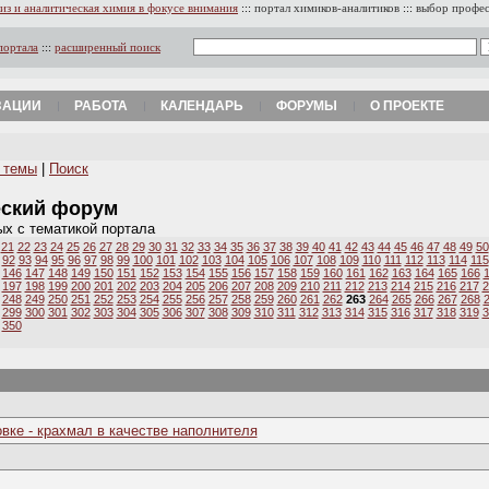
из и аналитическая химия в фокусе внимания
:::
портал химиков-аналитиков
:::
выбор профе
портала
:::
расширенный поиск
ЗАЦИИ
РАБОТА
КАЛЕНДАРЬ
ФОРУМЫ
О ПРОЕКТЕ
 темы
|
Поиск
еский форум
ых с тематикой портала
21
22
23
24
25
26
27
28
29
30
31
32
33
34
35
36
37
38
39
40
41
42
43
44
45
46
47
48
49
50
92
93
94
95
96
97
98
99
100
101
102
103
104
105
106
107
108
109
110
111
112
113
114
115
146
147
148
149
150
151
152
153
154
155
156
157
158
159
160
161
162
163
164
165
166
197
198
199
200
201
202
203
204
205
206
207
208
209
210
211
212
213
214
215
216
217
2
248
249
250
251
252
253
254
255
256
257
258
259
260
261
262
263
264
265
266
267
268
299
300
301
302
303
304
305
306
307
308
309
310
311
312
313
314
315
316
317
318
319
3
350
вке - крахмал в качестве наполнителя