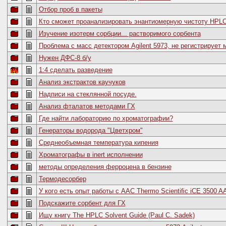
Отбор проб в пакеты
Кто сможет проанализировать энантиомерную чистоту HPLC
Изучение изотерм сорбции... растворимого сорбента
Проблема с масс детектором Agilent 5973, не регистрирует
Нужен ДФС-8 б/у
1:4 сделать разведение
Анализ экстрактов каучуков
Надписи на стеклянной посуде.
Анализ фталатов методами ГХ
Где найти лабораторию по хроматографии?
Генераторы водорода "Цветхром"
Среднеобъемная температура кипения
Хроматографы в inert исполнении
методы определения ферроцена в бензине
Термодесорбер
У кого есть опыт работы с ААС Thermo Scientiﬁc iCE 3500 AA
Подскажите сорбент для ГХ
Ищу книгу The HPLC Solvent Guide (Paul C. Sadek)