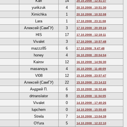
Karl
14
20.10.2008 : 12:41:37
*
yurikzuk
4
20.10.2008 : 10:51:30
*
Ximichka
1
20.10.2008 : 10:32:08
*
Lara
1
17.10.2008 : 23:11:08
*
Алексей (СамГУ)
3
17.10.2008 : 20:39:24
*
HIS
17
17.10.2008 : 12:18:11
*
Vivalet
3
17.10.2008 : 10:57:48
*
mazzz85
6
17.10.2008 : 9:47:48
*
honey
4
16.10.2008 : 20:04:04
*
Kairov
12
16.10.2008 : 14:56:30
*
masanoya
4
16.10.2008 : 11:48:09
*
Vl08
12
15.10.2008 : 23:57:47
*
Алексей (СамГУ)
22
15.10.2008 : 23:14:22
*
Андрей П.
6
15.10.2008 : 16:32:46
*
drtranslator
8
15.10.2008 : 11:34:05
*
Vivalet
0
14.10.2008 : 17:40:26
*
lupchem
0
14.10.2008 : 15:55:45
*
Strela
7
14.10.2008 : 13:04:39
*
OYura
5
14.10.2008 : 12:22:10
*