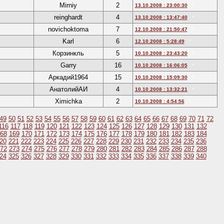
Mirniy
2
13.10.2008 : 23:00:30
*
reinghardt
4
13.10.2008 : 13:47:40
*
novichoktoma
7
12.10.2008 : 21:50:47
*
Karl
6
12.10.2008 : 5:28:49
*
Корзинкль
5
10.10.2008 : 23:43:20
*
Garry
16
10.10.2008 : 16:06:05
*
Аркадий1964
15
10.10.2008 : 15:09:30
*
АнатолийАИ
4
10.10.2008 : 13:32:21
*
Ximichka
2
10.10.2008 : 4:54:56
*
49
50
51
52
53
54
55
56
57
58
59
60
61
62
63
64
65
66
67
68
69
70
71
72
116
117
118
119
120
121
122
123
124
125
126
127
128
129
130
131
132
68
169
170
171
172
173
174
175
176
177
178
179
180
181
182
183
184
20
221
222
223
224
225
226
227
228
229
230
231
232
233
234
235
236
72
273
274
275
276
277
278
279
280
281
282
283
284
285
286
287
288
24
325
326
327
328
329
330
331
332
333
334
335
336
337
338
339
340