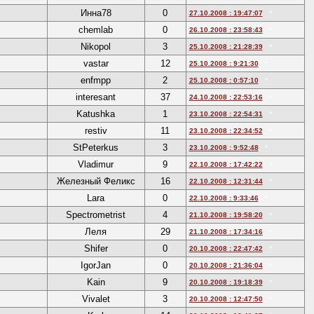
Инна78
0
27.10.2008 : 19:47:07
*
chemlab
0
26.10.2008 : 23:58:43
*
Nikopol
3
25.10.2008 : 21:28:39
*
vastar
12
25.10.2008 : 9:21:30
*
enfmpp
2
25.10.2008 : 0:57:10
*
interesant
37
24.10.2008 : 22:53:16
*
Katushka
1
23.10.2008 : 22:54:31
*
restiv
11
23.10.2008 : 22:34:52
*
StPeterkus
3
23.10.2008 : 9:52:48
*
Vladimur
9
22.10.2008 : 17:42:22
*
Железный Феликс
16
22.10.2008 : 12:31:44
*
Lara
0
22.10.2008 : 9:33:46
*
Spectrometrist
4
21.10.2008 : 19:58:20
*
Леля
29
21.10.2008 : 17:34:16
*
Shifer
0
20.10.2008 : 22:47:42
*
IgorJan
0
20.10.2008 : 21:36:04
*
Kain
9
20.10.2008 : 19:18:39
*
Vivalet
3
20.10.2008 : 12:47:50
*