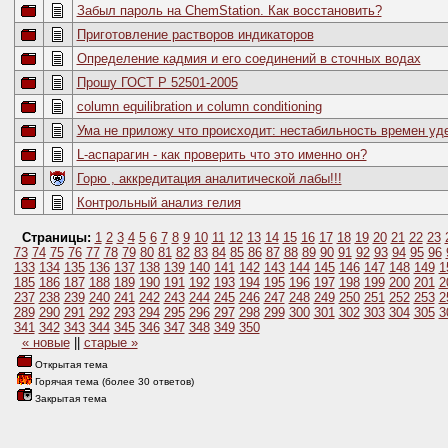
Забыл пароль на ChemStation. Как восстановить?
Приготовление растворов индикаторов
Определение кадмия и его соединений в сточных водах
Прошу ГОСТ Р 52501-2005
column equilibration и column conditioning
Ума не приложу что происходит: нестабильность времен уд
L-аспарагин - как проверить что это именно он?
Горю , аккредитация аналитической лабы!!!
Контрольный анализ гелия
Страницы:
1
2
3
4
5
6
7
8
9
10
11
12
13
14
15
16
17
18
19
20
21
22
23
73
74
75
76
77
78
79
80
81
82
83
84
85
86
87
88
89
90
91
92
93
94
95
96
133
134
135
136
137
138
139
140
141
142
143
144
145
146
147
148
149
1
185
186
187
188
189
190
191
192
193
194
195
196
197
198
199
200
201
2
237
238
239
240
241
242
243
244
245
246
247
248
249
250
251
252
253
2
289
290
291
292
293
294
295
296
297
298
299
300
301
302
303
304
305
3
341
342
343
344
345
346
347
348
349
350
« новые
||
старые »
Открытая тема
Горячая тема (более 30 ответов)
Закрытая тема