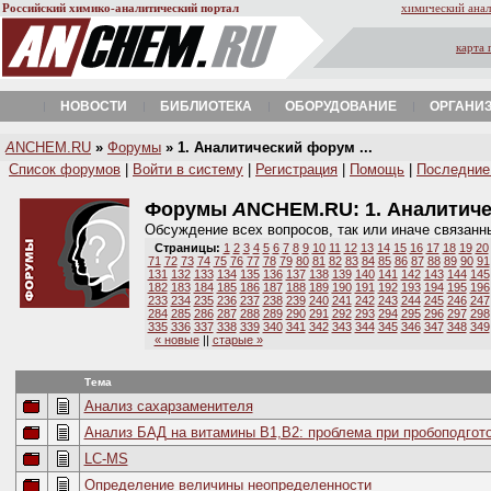
Российский химико-аналитический портал
химический анал
карта 
НОВОСТИ
БИБЛИОТЕКА
ОБОРУДОВАНИЕ
ОРГАНИ
A
NCHEM.RU
»
Форумы
» 1. Аналитический форум ...
Список форумов
|
Войти в систему
|
Регистрация
|
Помощь
|
Последние
Форумы
A
NCHEM.RU:
1. Аналитич
Обсуждение всех вопросов, так или иначе связанн
Страницы:
1
2
3
4
5
6
7
8
9
10
11
12
13
14
15
16
17
18
19
20
71
72
73
74
75
76
77
78
79
80
81
82
83
84
85
86
87
88
89
90
91
131
132
133
134
135
136
137
138
139
140
141
142
143
144
145
182
183
184
185
186
187
188
189
190
191
192
193
194
195
196
233
234
235
236
237
238
239
240
241
242
243
244
245
246
247
284
285
286
287
288
289
290
291
292
293
294
295
296
297
298
335
336
337
338
339
340
341
342
343
344
345
346
347
348
349
« новые
||
старые »
Тема
Анализ сахарзаменителя
Анализ БАД на витамины В1,В2: проблема при пробоподгото
LC-MS
Определение величины неопределенности