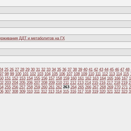
ерживания ДДТ и метаболитов на ГХ
24
25
26
27
28
29
30
31
32
33
34
35
36
37
38
39
40
41
42
43
44
45
46
47
48
97
98
99
100
101
102
103
104
105
106
107
108
109
110
111
112
113
114
115
50
151
152
153
154
155
156
157
158
159
160
161
162
163
164
165
166
167
1
02
203
204
205
206
207
208
209
210
211
212
213
214
215
216
217
218
219
2
54
255
256
257
258
259
260
261
262
263
264
265
266
267
268
269
270
271
2
06
307
308
309
310
311
312
313
314
315
316
317
318
319
320
321
322
323
3