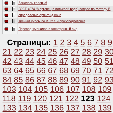
Забилась колонка!
ГОСТ 4974 (Марганец в питьевой воде) вопрос по Методу В
определение сульфид-иона
Тренинг курсы по ВЭЖХ и пробоподготовке
Перевод журналов в электронный вид
Страницы:
1
2
3
4
5
6
7
8
9
21
22
23
24
25
26
27
28
29
3
42
43
44
45
46
47
48
49
50
5
63
64
65
66
67
68
69
70
71
7
84
85
86
87
88
89
90
91
92
9
103
104
105
106
107
108
109
118
119
120
121
122
123
124
133
134
135
136
137
138
139