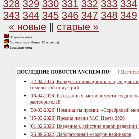
328
329
330
331
332
333
334
343
344
345
346
347
348
349
« новые
||
старые »
Открытая тема
Горячая тема (более 30 ответов)
Закрытая тема
ПОСЛЕДНИЕ НОВОСТИ ANCHEM.RU:
[
Все нов
[22-04-2026] Конкурс инновационных идей для то
химической индустрий
[18-04-2026] База данных растворимости соединен
растворителей
[30-03-2026] Номинанты премии «Серебряный мол
[15-03-2026] Премия имени М.С. Цвета 2026
[01-02-2026] Введение в действие новой редакции
[26-09-2022] Лабораторный марафон вебинаров