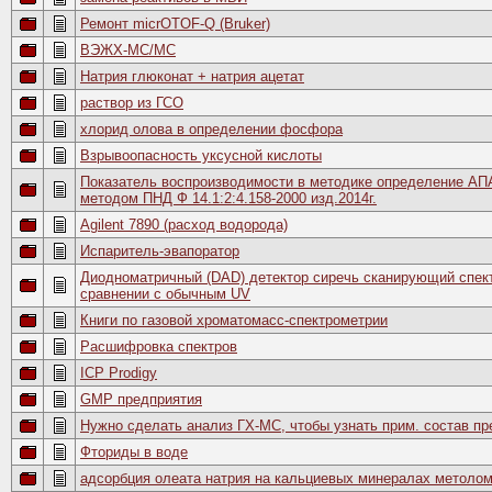
Ремонт micrOTOF-Q (Bruker)
ВЭЖХ-МС/МС
Натрия глюконат + натрия ацетат
раствор из ГСО
хлорид олова в определении фосфора
Взрывоопасность уксусной кислоты
Показатель воспроизводимости в методике определение А
методом ПНД Ф 14.1:2:4.158-2000 изд.2014г.
Agilent 7890 (расход водорода)
Испаритель-эвапоратор
Диодноматричный (DAD) детектор сиречь сканирующий спек
сравнении с обычным UV
Книги по газовой хроматомасс-спектрометрии
Расшифровка спектров
ICP Prodigy
GMP предприятия
Нужно сделать анализ ГХ-МС, чтобы узнать прим. состав пр
Фториды в воде
адсорбция олеата натрия на кальциевых минералах метоло