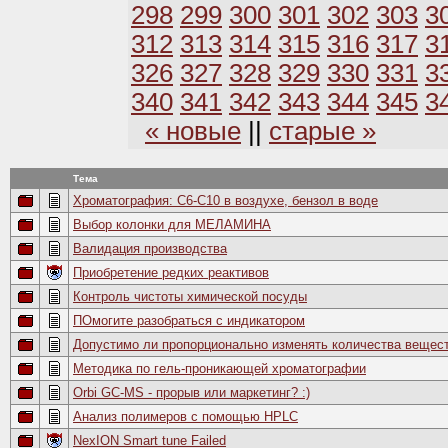
298
299
300
301
302
303
3
312
313
314
315
316
317
3
326
327
328
329
330
331
3
340
341
342
343
344
345
3
« новые
||
старые »
Тема
Хроматография: С6-С10 в воздухе, бензол в воде
Выбор колонки для МЕЛАМИНА
Валидация производства
Приобретение редких реактивов
Контроль чистоты химической посуды
ПОмогите разобраться с индикатором
Допустимо ли пропорционально изменять количества вещес
Методика по гель-проникающей хроматографии
Orbi GC-MS - прорыв или маркетинг? :)
Анализ полимеров с помощью HPLC
NexION Smart tune Failed