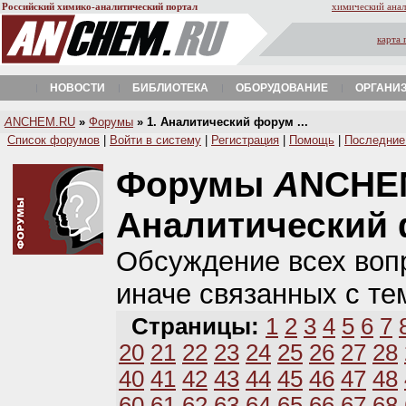
Российский химико-аналитический портал
химический анал
карта 
НОВОСТИ
БИБЛИОТЕКА
ОБОРУДОВАНИЕ
ОРГАНИ
A
NCHEM.RU
»
Форумы
» 1. Аналитический форум ...
Список форумов
|
Войти в систему
|
Регистрация
|
Помощь
|
Последние
Форумы
A
NCHE
Аналитический
Обсуждение всех вопр
иначе связанных с те
Страницы:
1
2
3
4
5
6
7
20
21
22
23
24
25
26
27
28
40
41
42
43
44
45
46
47
48
60
61
62
63
64
65
66
67
68