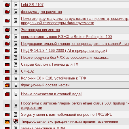
Leki SS 2107
формула для расчетов
Помогите,ищу мануалы на рус.языке на пирометр, осмометр
предельной температуры фильтруемости
Экстракция пигментов
совместимость нано-ВЭЖХ и Bruker Profiling kit 100
Предохранительный клапан, огнепреградитель в газовой лин
ПНД Ф 14.1:2.4.166-2000 ( Al в природных водах)
Нефтепродукты без ЧХУ, хлороформа и гексана...
Старый баллон с Гелием для ГХ
СФ-102
Колонки С8 и С18, устойчивые к ТГФ
Фракционный состав нефти
Новые показатели в сточной воде!
Проблемы с автосемплером perkin elmer clarus 580: прибор 
жидкостями
Serga, у меня к вам небольшой вопрос по ТФЭ/SPE
Твердофазная экстракция - низкий процент извлечения
замена реактивов в МВИ