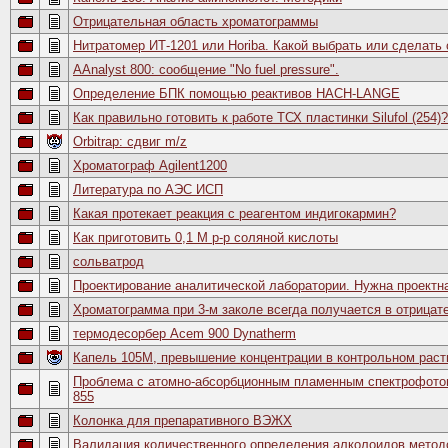
Отрицательная область хроматограммы
Нитратомер ИТ-1201 или Horiba. Какой выбрать или сделать
AAnalyst 800: сообщение "No fuel pressure".
Определение БПК помощью реактивов HACH-LANGE
Как правильно готовить к работе ТСХ пластинки Silufol (254)?
Orbitrap: сдвиг m/z
Хроматограф Agilent1200
Литература по АЭС ИСП
Какая протекает реакция c реагентом индигокармин?
Как приготовить 0,1 М р-р соляной кислоты
сольватрод
Проектирование аналитической лаборатории. Нужна проектна
Хроматограмма при 3-м заколе всегда получается в отрицат
термодесорбер Acem 900 Dynatherm
Капель 105М, превышение концентрации в контрольном раст
Проблема с атомно-абсорбционным пламенным спектрофотоме
855
Колонка для препаративного ВЭЖХ
Валидация количественного определения алколоидов метод