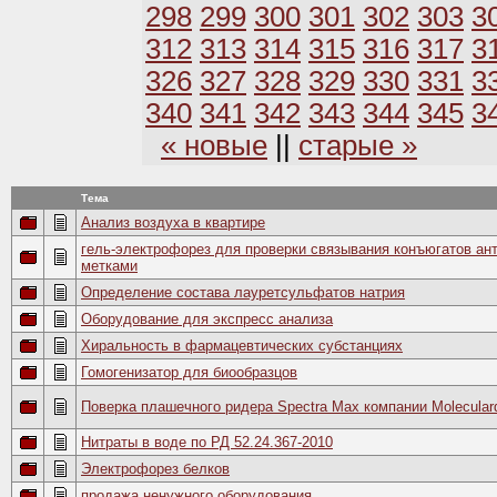
298
299
300
301
302
303
3
312
313
314
315
316
317
3
326
327
328
329
330
331
3
340
341
342
343
344
345
3
« новые
||
старые »
Тема
Анализ воздуха в квартире
гель-электрофорез для проверки связывания конъюгатов а
метками
Определение состава лауретсульфатов натрия
Оборудование для экспресс анализа
Хиральность в фармацевтических субстанциях
Гомогенизатор для биообразцов
Поверка плашечного ридера Spectra Max компании Molecular
Нитраты в воде по РД 52.24.367-2010
Электрофорез белков
продажа ненужного оборудования