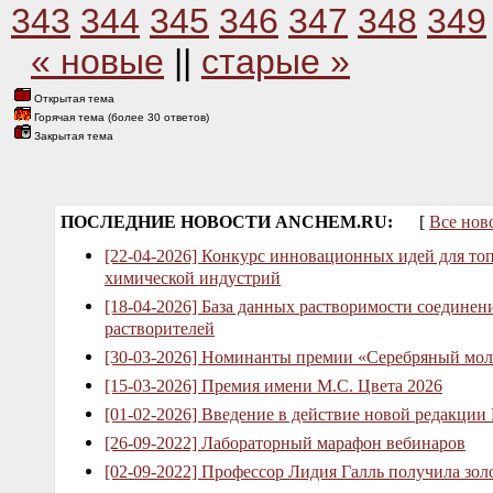
343
344
345
346
347
348
349
« новые
||
старые »
Открытая тема
Горячая тема (более 30 ответов)
Закрытая тема
ПОСЛЕДНИЕ НОВОСТИ ANCHEM.RU:
[
Все нов
[22-04-2026] Конкурс инновационных идей для то
химической индустрий
[18-04-2026] База данных растворимости соединен
растворителей
[30-03-2026] Номинанты премии «Серебряный мол
[15-03-2026] Премия имени М.С. Цвета 2026
[01-02-2026] Введение в действие новой редакции
[26-09-2022] Лабораторный марафон вебинаров
[02-09-2022] Профессор Лидия Галль получила зо