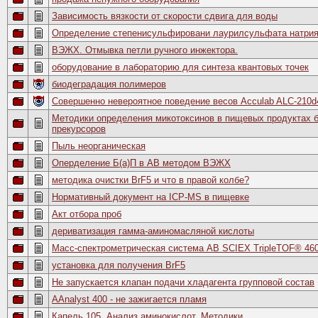
Зависимость вязкости от скорости сдвига для воды
Определение степенисульфировани лаурилсульфата натри
ВЭЖХ. Отмывка петли ручного инжектора.
оборудование в лабораторию для синтеза квантовых точек
биодеградация полимеров
Совершенно невероятное поведение весов Acculab ALC-210d
Методики определения микотоксинов в пищевых продуктах б
прекурсоров
Пыль неорганическая
Оперделение Б(а)П в АВ методом ВЭЖХ
методика очистки BrF5 и что в правой колбе?
Нормативный документ на ICP-MS в пищевке
Акт отбора проб
дериватизация гамма-аминомасляной кислоты
Масс-спектрометрическая система AB SCIEX TripleTOF® 46
установка для получения BrF5
Не запускается клапан подачи хладагента групповой состав
AAnalyst 400 - не зажигается пламя
Капель 105. Анализ аминокислот. Методики