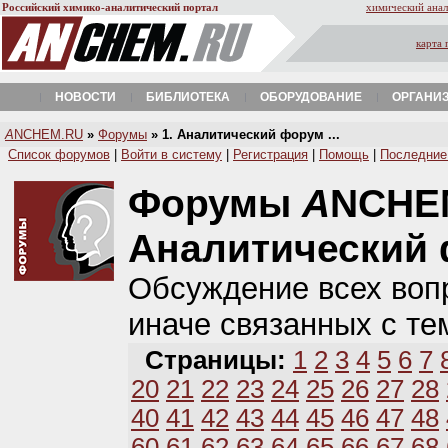
Российский химико-аналитический портал
химический анал
карта 
НОВОСТИ
БИБЛИОТЕКА
ОБОРУДОВАНИЕ
ОРГАНИ
A
NCHEM.RU
»
Форумы
» 1. Аналитический форум ...
Список форумов
|
Войти в систему
|
Регистрация
|
Помощь
|
Последние
Форумы
A
NCHE
Аналитический
Обсуждение всех вопр
иначе связанных с те
Страницы:
1
2
3
4
5
6
7
20
21
22
23
24
25
26
27
28
40
41
42
43
44
45
46
47
48
60
61
62
63
64
65
66
67
68