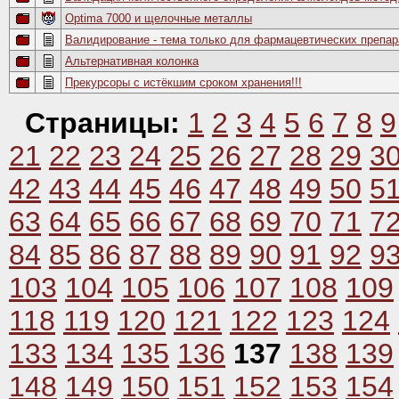
Optima 7000 и щелочные металлы
Валидирование - тема только для фармацевтических препар
Альтернативная колонка
Прекурсоры с истёкшим сроком хранения!!!
Страницы:
1
2
3
4
5
6
7
8
9
21
22
23
24
25
26
27
28
29
3
42
43
44
45
46
47
48
49
50
5
63
64
65
66
67
68
69
70
71
7
84
85
86
87
88
89
90
91
92
9
103
104
105
106
107
108
109
118
119
120
121
122
123
124
133
134
135
136
137
138
139
148
149
150
151
152
153
154