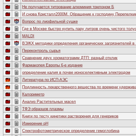
Не получается титрование алюминия трилоном Б
И снова Кристалл2000М. Обращение к господину Перепелки
Вопрос по лиофильной сушке
Где в Москве быстро купить пару литров очень чистого толу
MALDI
ВЭЖХ методики определения органических загрязнителей в 
Переконтроль сырья
Сравнение двух хроматограмм ДТП: разный отклик
Фармакопея Европы 6-е издание
определение калия в почве ионоселективным электродом
Литература по ИСП-АЭС
Подлинность лекарственного вещества по времени удержив
Калориметр
Анализ Растительных масел
ТФЭ образцов плазмы
Книги по тесту кинетики растворения для генериков
Измерение рН
Спектрофотометрическое определение гемоглобина