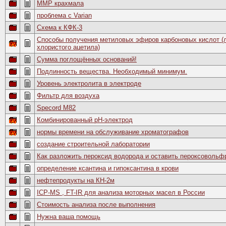
ММР крахмала
проблема с Varian
Схема к КФК-3
Cпособы получения метиловых эфиров карбоновых кислот (
хлористого ацетила)
Сумма поглощённых оснований!
Подлинность вещества. Необходимый минимум.
Уровень электролита в электроде
Фильтр для воздуха
Specord M82
Комбинированный рН-электрод
нормы времени на обслуживание хроматографов
создание строительной лаборатории
Как разложить пероксид водорода и оставить пероксовольф
определение ксантина и гипоксантина в крови
нефтепродукты на КН-2м
ICP-MS , FT-IR для анализа моторных масел в России
Стоимость анализа после выполнения
Нужна ваша помощь