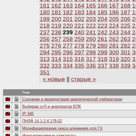
161
162
163
164
165
166
167
168
1
180
181
182
183
184
185
186
187
1
199
200
201
202
203
204
205
206
2
218
219
220
221
222
223
224
225
2
237
238
239
240
241
242
243
244
2
256
257
258
259
260
261
262
263
2
275
276
277
278
279
280
281
282
2
294
295
296
297
298
299
300
301
3
313
314
315
316
317
318
319
320
3
332
333
334
335
336
337
338
339
3
351
« новые
||
старые »
Тема
Создание и аккредитация аналитической лаборатории
Выбираю р-Н и анализатор БПК
IP 345
ПНДФ 14.1:2:4.178-02
Модифицирование окиси алюминия для ГХ
Ионоселективные электроды