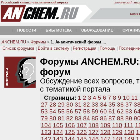
Российский химико-аналитический портал
химический анал
карта 
НОВОСТИ
БИБЛИОТЕКА
ОБОРУДОВАНИЕ
ОРГАНИ
A
NCHEM.RU
»
Форумы
» 1. Аналитический форум ...
Список форумов
|
Войти в систему
|
Регистрация
|
Помощь
|
Последние
Форумы
A
NCHEM.RU
форум
Обсуждение всех вопросов, т
с тематикой портала
Страницы:
1
2
3
4
5
6
7
8
9
10
11
27
28
29
30
31
32
33
34
35
36
37
3
53
54
55
56
57
58
59
60
61
62
63
6
79
80
81
82
83
84
85
86
87
88
89
9
104
105
106
107
108
109
110
111
1
123
124
125
126
127
128
129
130
1
142
143
144
145
146
147
148
149
1