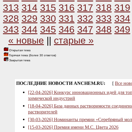
313
314
315
316
317
318
319
328
329
330
331
332
333
334
343
344
345
346
347
348
349
« новые
||
старые »
Открытая тема
Горячая тема (более 30 ответов)
Закрытая тема
ПОСЛЕДНИЕ НОВОСТИ ANCHEM.RU:
[
Все нов
[22-04-2026] Конкурс инновационных идей для то
химической индустрий
[18-04-2026] База данных растворимости соединен
растворителей
[30-03-2026] Номинанты премии «Серебряный мол
[15-03-2026] Премия имени М.С. Цвета 2026