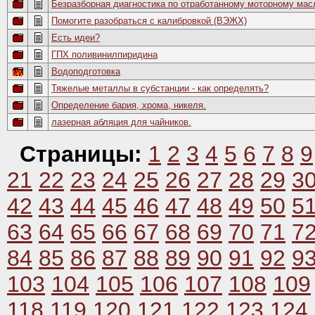
Безразборная диагностика по отработанному моторному мас
Помогите разобраться с калибровкой (ВЭЖХ)
Есть идеи?
ГПХ поливинилпиридина
Водоподготовка
Тяжелые металлы в субстанции - как определять?
Определение бария, хрома, никеля.
лазерная абляция для чайников.
Страницы:
1
2
3
4
5
6
7
8
9
21
22
23
24
25
26
27
28
29
3
42
43
44
45
46
47
48
49
50
5
63
64
65
66
67
68
69
70
71
7
84
85
86
87
88
89
90
91
92
9
103
104
105
106
107
108
109
118
119
120
121
122
123
124