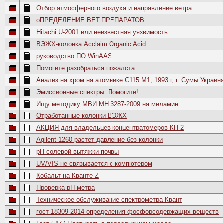
Отбор атмосферного воздуха и направление ветра
оПРЕДЕЛЕНИЕ ВЕТ.ПРЕПАРАТОВ
Hitachi U-2001 или неизвестная уязвимость
ВЭЖХ-колонка Acclaim Organic Acid
руководство ПО WinAAS
Помогите разобраться пожалста
Анализ на хром на атомнике С115 М1, 1993 г, г. Сумы Украин
Эмиссионные спектры. Помогите!
Ищу методику МВИ.МН 3287-2009 на меламин
Отработанные колонки ВЭЖХ
АКЦИЯ для владельцев концентратомеров КН-2
Agilent 1260 растет давление без колонки
рН солевой вытяжки почвы
UV/VIS не связывается с компютером
Кобальт на Кванте-Z
Проверка pH-метра
Техническое обслуживание спектрометра Квант
гост 18309-2014 определения фосфорсодержащих веществ