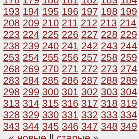
178
179
180
181
182
183
184
193
194
195
196
197
198
199
208
209
210
211
212
213
214
223
224
225
226
227
228
229
238
239
240
241
242
243
244
253
254
255
256
257
258
259
268
269
270
271
272
273
274
283
284
285
286
287
288
289
298
299
300
301
302
303
304
313
314
315
316
317
318
319
328
329
330
331
332
333
334
343
344
345
346
347
348
349
« новые
||
старые »