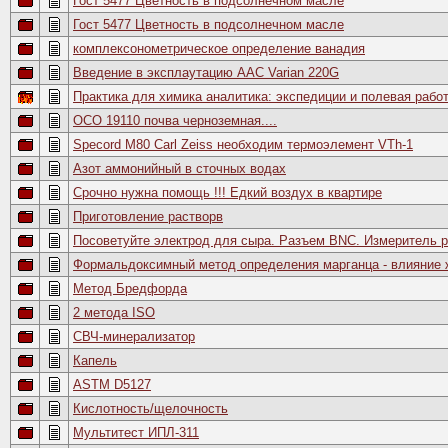
Гост 5477 Цветность в подсолнечном масле
Гост 5477 Цветность в подсолнечном масле
комплексонометрическое определение ванадия
Введение в эксплаутацию ААС Varian 220G
Практика для химика аналитика: экспедиции и полевая рабо
ОСО 19110 почва черноземная....
Specord M80 Carl Zeiss необходим термоэлемент VTh-1
Азот аммонийный в сточных водах
Срочно нужна помощь !!! Едкий воздух в квартире
Приготовление растворв
Посоветуйте электрод для сыра. Разъем BNC. Измеритель 
Формальдоксимный метод определения марганца - влияние 
Метод Бредфорда
2 метода ISO
СВЧ-минерализатор
Капель
ASTM D5127
Кислотность/щелочность
Мультитест ИПЛ-311