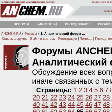
Российский химико-аналитический портал
химический анал
карта 
НОВОСТИ
БИБЛИОТЕКА
ОБОРУДОВАНИЕ
ОРГАНИ
A
NCHEM.RU
»
Форумы
» 1. Аналитический форум ...
Список форумов
|
Войти в систему
|
Регистрация
|
Помощь
|
Последние
Форумы
A
NCHE
Аналитический
Обсуждение всех вопр
иначе связанных с те
Страницы:
1
2
3
4
5
6
7
20
21
22
23
24
25
26
27
28
40
41
42
43
44
45
46
47
48
60
61
62
63
64
65
66
67
68