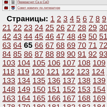
Перерасчет Ca в CaO
Совет новичку по литературе
Страницы:
1
2
3
4
5
6
7
8
9
21
22
23
24
25
26
27
28
29
3
42
43
44
45
46
47
48
49
50
5
63
64
65
66
67
68
69
70
71
7
84
85
86
87
88
89
90
91
92
9
103
104
105
106
107
108
109
118
119
120
121
122
123
124
133
134
135
136
137
138
139
148
149
150
151
152
153
154
163
164
165
166
167
168
169