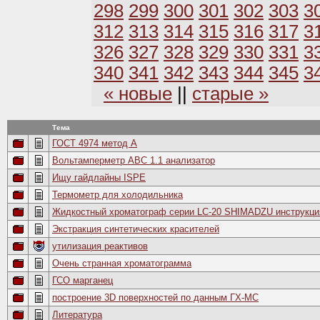
298
299
300
301
302
303
3
312
313
314
315
316
317
3
326
327
328
329
330
331
3
340
341
342
343
344
345
3
« новые
||
старые »
Тема
ГОСТ 4974 метод А
Вольтамперметр ABC 1.1 анализатор
Ищу гайдлайны ISPE
Термометр для холодильника
Жидкостный хроматограф серии LC-20 SHIMADZU инструкци
Экстракция синтетических красителей
утилизация реактивов
Очень странная хроматограмма
ГСО марганец
построение 3D поверхностей по данным ГХ-МС
Литература